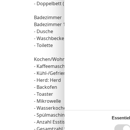
- Doppelbett (1,80m Breite)
Badezimmer
Badezimmer 1
- Dusche
- Waschbecken
- Toilette
Kochen/Wohnen
- Kaffeemaschine: Kaffeemaschine
- Kühl-/Gefrierschrank: Gefrierfach, Kühlsc
- Herd: Herd
- Backofen
- Toaster
- Mikrowelle
- Wasserkocher
- Spülmaschine
Essentiel
- Anzahl Esstische: keine
- Gesamtzahl Sitzplätze: keine