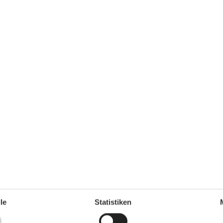
hrank
le
Statistiken