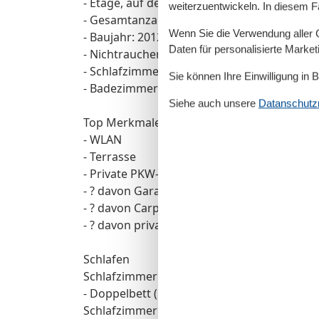
- Etage, auf der sich das Objekt befindet: E
weiterzuentwickeln. In diesem F
- Gesamtanzahl d. Stockwerke im Gebäude 
Wenn Sie die Verwendung aller Co
- Baujahr: 2012
Daten für personalisierte Marke
- Nichtraucherunterkunft
- Schlafzimmeranzahl: 2
Sie können Ihre Einwilligung in 
- Badezimmeranzahl: 1
Siehe auch unsere
Datanschutzri
Top Merkmale
- WLAN
- Terrasse
- Private PKW-Stellplätze insgesamt für die
- ? davon Garagenstellplätze: keinen
- ? davon Carport-Stellplätze: keinen
- ? davon private Außen­stellplätze: 1
Schlafen
Schlafzimmer 1
- Doppelbett (1,80m Breite)
Schlafzimmer 3