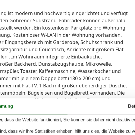
g ist modern und hochwertig eingerichtet und verfügt
uf den Göhrener Südstrand. Fahrräder können außerhalb
stellt werden. Ein kostenloser Parkplatz pro Wohnung
ügung. Kostenloser W-LAN in der Wohnung vorhanden.
r Eingangsbereich mit Garderobe, Schuhschrank und
itzgarnitur und Couchtisch, Anrichte mit großem Flat-
hlen . Im Wohnraum integrierte Einbauküche,
 großer Backherd, Dunstabzugshaube, Mikrowelle,
rrspüler, Toaster, Kaffeemaschine, Wasserkocher und
mmer mit je einem Doppelbett (180 x 200 cm) und
mmer mit Flat-TV. 1 Bad mit großer ebenerdiger Dusche,
rtenmöbeln. Bügeleisen und Bügelbrett vorhanden. Die
usgestattet. Nichtraucher! (Auf der Terrasse kann
mmung
Det
r, dass die Website funktioniert, Sie können sie daher nicht deaktivie
d, dass wir Ihre Statistiken erheben, hilft uns dies, die Website zu 