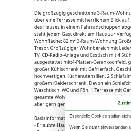
Die großzügig geschnittene 3-Raum-Wohnun
über eine Terrasse mit herrlichem Blick a
des Hauses in einem Fahrradschuppen abge
steht jedem Gast direkt am Haus zur Verf
Wohnfläche: 82 m² 3-Raum-Wohnung Große
Tresor. Großzügiger Wohnbereich mit Leders
TV, CD-Radio-Anlage und Esstisch mit 4 Stü
ausgestattet mit:4-Platten-Cerankochfeld,
großer Kühlschrank mit Gefrierfach, Geschi
hochwertigen Küchenutensilien. 2 Schlafzi
großem Kleiderschrank. Davon ein Schlafzi
Waschtisch, WC und Fön. 1 Terrasse mit Ga
gesamte Wohnung ist mit Fußbodenheizung a
Zusti
aber gern geraucht werden.)
Essentielle Cookies stellen siche
Basisinformationen
- Erlaubte Haustiere: keins
Wenn Sie damit einverstanden sin