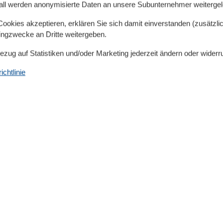
G
all werden anonymisierte Daten an unsere Subunternehmer weitergele
über EG: 2
okies akzeptieren, erklären Sie sich damit einverstanden (zusätzlich
tingzwecke an Dritte weitergeben.
Bezug auf Statistiken und/oder Marketing jederzeit ändern oder widerr
chtlinie
se Unterkunft: 1