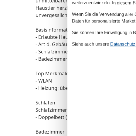
unmittelbaren Strandnähe und der gastfreu
weiterzuentwickeln. In diesem F
Haustier herzlich willkommen heißt. Lassen 
Wenn Sie die Verwendung aller Co
unvergessliche Zeit zu verbringen.
Daten für personalisierte Marke
Basisinformationen
Sie können Ihre Einwilligung in 
- Erlaubte Haustiere: 1
- Art d. Gebäudes: Mehrparteienhaus
Siehe auch unsere
Datanschutzri
- Schlafzimmeranzahl: 1
- Badezimmeranzahl: 1
Top Merkmale
- WLAN
- Heizung: überall
Schlafen
Schlafzimmer 1
- Doppelbett (1,80m Breite)
Badezimmer