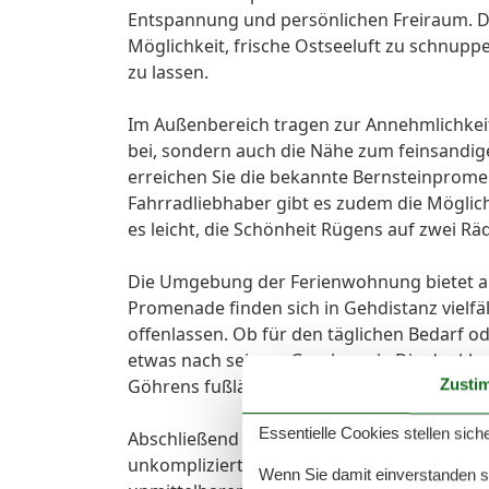
Entspannung und persönlichen Freiraum. D
Möglichkeit, frische Ostseeluft zu schnupp
zu lassen.
Im Außenbereich tragen zur Annehmlichkeit
bei, sondern auch die Nähe zum feinsandi
erreichen Sie die bekannte Bernsteinprome
Fahrradliebhaber gibt es zudem die Möglich
es leicht, die Schönheit Rügens auf zwei R
Die Umgebung der Ferienwohnung bietet al
Promenade finden sich in Gehdistanz vielfä
offenlassen. Ob für den täglichen Bedarf od
etwas nach seinem Geschmack. Die dankbare 
Göhrens fußläufig zu entdecken und sich v
Zusti
Essentielle Cookies stellen siche
Abschließend ist unser 2-Raum-Apartment d
unkomplizierten Aufenthalt an der Ostsee. G
Wenn Sie damit einverstanden sin