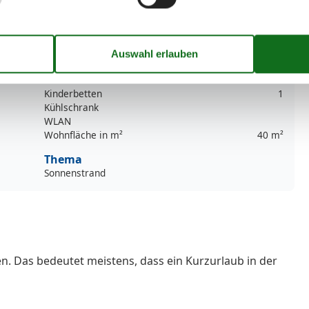
Dusche
Handtücher extra
Haustiere
1
Heizung
Internet
ISDN
Kinderbetten
1
Kühlschrank
WLAN
Wohnfläche in m²
40 m²
Thema
Sonnenstrand
n. Das bedeutet meistens, dass ein Kurzurlaub in der