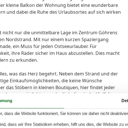
er kleine Balkon der Wohnung bietet eine wunderbare
ern und dabei die Ruhe des Urlaubsortes auf sich wirken
 nicht nur die unmittelbare Lage im Zentrum Göhrens
gen Nordstrand. Mit nur einem kurzen Spaziergang
nade, ein Muss für jeden Ostseeurlauber. Für
keit, ihre Räder sicher im Haus abzustellen. Dies macht
ädern zu erkunden.
les, was das Herz begehrt. Neben dem Strand und der
ltige Einkaufsmöglichkeiten, die keine Wünsche
er das Stöbern in kleinen Boutiquen, hier findet jeder
Lage ermöglicht es auch, die kulinarische Vielfalt
on den regionalen Spezialitäten verwöhnen zu lassen.
mmung
Det
r, dass die Website funktioniert, Sie können sie daher nicht deaktivie
ie perfekte Wahl für einen erholsamen und
enießen Sie die Vorteile der zentralen Lage, der
d, dass wir Ihre Statistiken erheben, hilft uns dies, die Website zu 