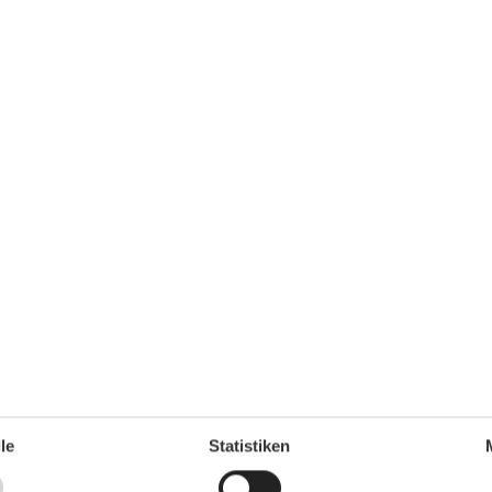
Hausinfo
,4 km
Anzahl Badezimmer
1
,7 km
Anzahl der Zimmer
2
Anzahl Schlafzimmer
1
le
Statistiken
Bettwäsche extra
DSL