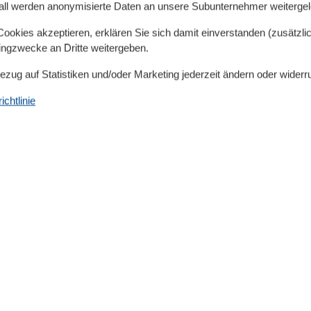
ndlichen Atmosphäre, die sowohl Sie als auch Ihr
all werden anonymisierte Daten an unsere Subunternehmer weitergele
Sie sich die Chance nicht entgehen, in Göhren eine
okies akzeptieren, erklären Sie sich damit einverstanden (zusätzlich
tingzwecke an Dritte weitergeben.
Bezug auf Statistiken und/oder Marketing jederzeit ändern oder widerr
chtlinie