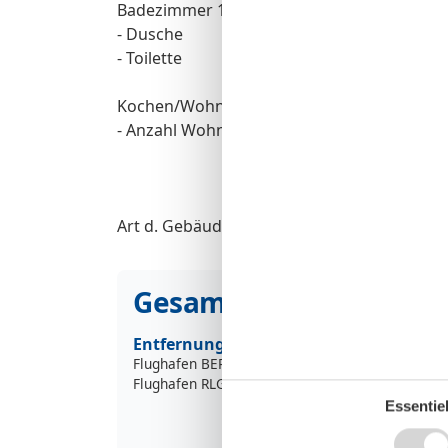
Badezimmer 1
- Dusche
- Toilette
Kochen/Wohnen
- Anzahl Wohnzimmer: 1
Art d. Gebäudes: Mehrparteienhaus.
Gesamte Ausstattung
Entfernung
Flughafen BER
315
Flughafen RLG
160
Essentiel