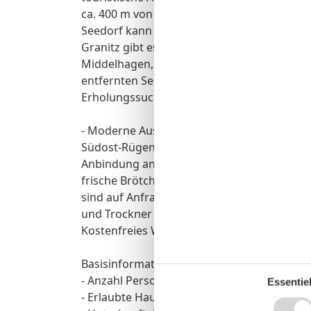
ca. 400 m von der Unterkunft entfernt und is
Seedorf kann nach einem gemütlichen Spazi
Granitz gibt es eine Bushaltestelle der Linie
Middelhagen, Gager und Thiessow. Diverse 
entfernten Sellin. Unsere Appartementanlag
Erholungssuchende, Hundebesitzer als auch
- Moderne Ausstattung (frisch renoviert 20
Südost-Rügen - Ruhige Lage nahe den Ostse
Anbindung an das Rad- und Wanderwegenetz
frische Brötchen an die Wohnungstür (nach
sind auf Anfrage und nach Verfügbarkeit ko
und Trockner für Gäste vorhanden - Unters
Kostenfreies WLAN und LAN-Anschluss
Basisinformationen
- Anzahl Personen: 5
Essentiel
- Erlaubte Haustiere: keins