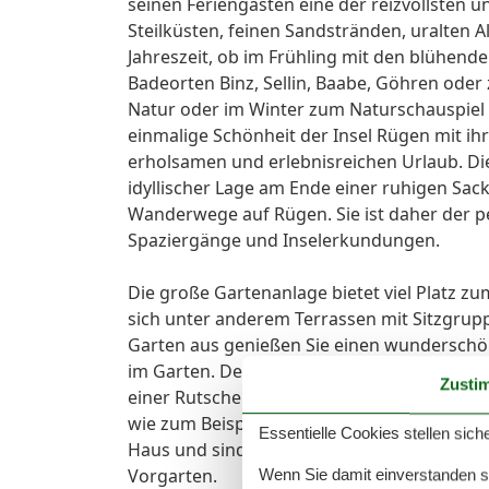
seinen Feriengästen eine der reizvollsten
Steilküsten, feinen Sandstränden, uralten Al
Jahreszeit, ob im Frühling mit den blühen
Badeorten Binz, Sellin, Baabe, Göhren ode
Natur oder im Winter zum Naturschauspiel
einmalige Schönheit der Insel Rügen mit ihr
erholsamen und erlebnisreichen Urlaub. Di
idyllischer Lage am Ende einer ruhigen Sac
Wanderwege auf Rügen. Sie ist daher der 
Spaziergänge und Inselerkundungen.
Die große Gartenanlage bietet viel Platz z
sich unter anderem Terrassen mit Sitzgru
Garten aus genießen Sie einen wunderschöne
im Garten. Der Kinderspielplatz für unsere 
Zusti
einer Rutsche und einem Sandkasten ausgest
wie zum Beispiel Federball, Volleyball oder 
Essentielle Cookies stellen siche
Haus und sind für unsere Gäste kostenfrei. 
Vorgarten.
Wenn Sie damit einverstanden sin