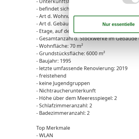
- Unterkunftstyp: Ferienwohnung
- befindet sich in: Anlage
- Art d. Wohnung: Maisonette
- Art d. Gebäudes: Mehrparteienhaus
- Etage, auf der sich das Objekt befindet: O
- Gesamtanzahl d. Stockwerke im Gebäude 
- Wohnfläche: 70 m²
- Grundstücksfläche: 6000 m²
- Baujahr: 1995
- letzte umfassende Renovierung: 2019
- freistehend
- keine Jugendgruppen
- Nichtraucherunterkunft
- Höhe über dem Meeresspiegel: 2
- Schlafzimmeranzahl: 2
- Badezimmeranzahl: 2
Top Merkmale
- WLAN