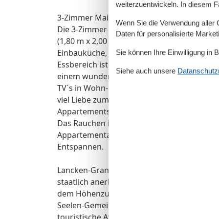
weiterzuentwickeln. In diesem F
3-Zimmer Maisonettewohnung für 2 bis 5 P
Wenn Sie die Verwendung aller Co
Die 3-Zimmer Maisonettewohnung verfügt ü
Daten für personalisierte Marke
(1,80 m x 2,00 m), einen Wohnraum mit Couch
Einbauküche, einen Essbereich und zwei Du
Sie können Ihre Einwilligung in 
Essbereich ist in den großen Wohnraum int
Siehe auch unsere
Datanschutzri
einem wunderschönen Blick in die Natur. D
TV´s in Wohn- und Schlafzimmern ausgestat
viel Liebe zum Detail eingerichtet und indivi
Appartements gleich. Alle Appartements wu
Das Rauchen ist in unseren Ferienwohnungen
Appartementanlage mitten in der Natur befi
Entspannen.
Lancken-Granitz ist ein kleiner Ort in der 
staatlich anerkannte Erholungsort liegt i
dem Höhenzug der Granitz und dem Natursc
Seelen-Gemeinde hat sich um eine gotische 
touristische Attraktion sind die Großsteing