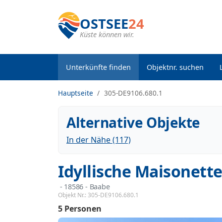
OSTSEE
24
Küste können wir.
Unterkünfte finden
Objektnr. suchen
Hauptseite
305-DE9106.680.1
Alternative Objekte
In der Nähe (117)
Idyllische Maisonet
 - 18586
 - Baabe
Objekt Nr.:
305-DE9106.680.1
5 Personen