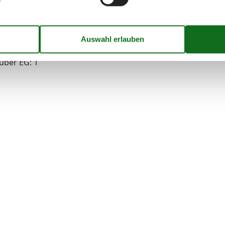
G1
über EG: 1