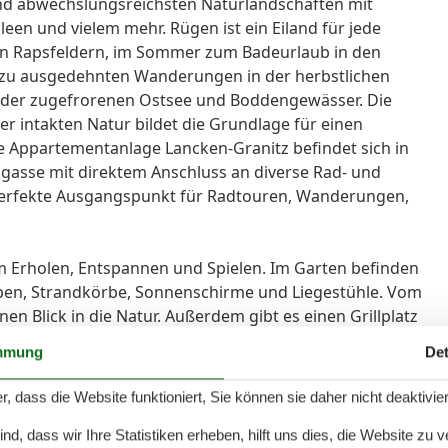
 und abwechslungsreichsten Naturlandschaften mit
leen und vielem mehr. Rügen ist ein Eiland für jede
den Rapsfeldern, im Sommer zum Badeurlaub in den
r zu ausgedehnten Wanderungen in der herbstlichen
 der zugefrorenen Ostsee und Boddengewässer. Die
er intakten Natur bildet die Grundlage für einen
e Appartementanlage Lancken-Granitz befindet sich in
kgasse mit direktem Anschluss an diverse Rad- und
perfekte Ausgangspunkt für Radtouren, Wanderungen,
um Erholen, Entspannen und Spielen. Im Garten befinden
ppen, Strandkörbe, Sonnenschirme und Liegestühle. Vom
n Blick in die Natur. Außerdem gibt es einen Grillplatz
kleinen Gäste ist mit einer Schaukel, einem Spielhaus,
mmung
Det
attet. Weiterhin gibt es kostenfreie Outdoor-Spiele,
Fußball. PKW-Stellplätze befinden sich direkt vor dem
r, dass die Website funktioniert, Sie können sie daher nicht deaktivie
Für alle Raucher gibt es einen Raucher-Pavillon im
d, dass wir Ihre Statistiken erheben, hilft uns dies, die Website zu 