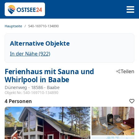
Hauptseite
540-169710-134890
Alternative Objekte
In der Nähe (922)
Ferienhaus mit Sauna und
Teilen
Whirlpool in Baabe
Dünenweg
 - 18586
 - Baabe
Objekt Nr.:
540-169710-134890
4 Personen
F
h