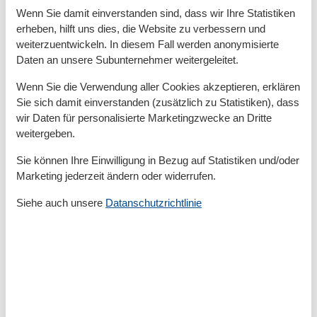
Wenn Sie damit einverstanden sind, dass wir Ihre Statistiken
der Nebenkosten zurückerstattet.
erheben, hilft uns dies, die Website zu verbessern und
Kosten für Strom (0,35 € pro kWh) und Wasser (8,50 €
weiterzuentwickeln. In diesem Fall werden anonymisierte
pro Kubikmeter) werden nach Verbrauch abgerechnet
Daten an unsere Subunternehmer weitergeleitet.
(Preise ohne Gewähr).
Bett- und Badwäsche, Kaminholz kann auf Wunsch
Wenn Sie die Verwendung aller Cookies akzeptieren, erklären
kostenpflichtig bestellt werden.
Sie sich damit einverstanden (zusätzlich zu Statistiken), dass
Die Kurabgabe wird vor Anreise fällig.
wir Daten für personalisierte Marketingzwecke an Dritte
weitergeben.
Ein Parkplatz in der Nähe des Hauses steht kostenlos
zur Verfügung. Ein weiterer Parkplatz kann
Sie können Ihre Einwilligung in Bezug auf Statistiken und/oder
kostenpflichtig angemietet werden.
Marketing jederzeit ändern oder widerrufen.
Siehe auch unsere
Datanschutzrichtlinie
Raumaufteilung
Schlafzimmer, 2 Personen
Doppelbett - Size: 151-180 cm
Schlafzimmer, 2 Personen
2 x Einzelbett - Size: 90-130 cm