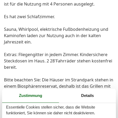
ist für die Nutzung mit 4 Personen ausgelegt.
Es hat zwei Schlafzimmer.
Sauna, Whirlpool, elektrische Fußbodenheizung und
Kaminofen laden zur Nutzung auch in der kalten
Jahreszeit ein.
Extras: Fliegengitter in jedem Zimmer. Kindersichere
Steckdosen im Haus. 2 28'Fahrräder stehen kostenfrei
bereit.
Bitte beachten Sie: Die Häuser im Strandpark stehen in
einem Biosphärenreservat, deshalb ist das Grillen mit
offenem Feuer nicht gestattet.
Zustimmung
Details
Hinweise zu weiteren Kosten und Gebühren:
150,- € Sicherheitsleistung wird im Voraus fällig und
Essentielle Cookies stellen sicher, dass die Website
muss mit der Miete überwiesen werden (über Silvester
funktioniert, Sie können sie daher nicht deaktivieren.
200,- €). Die Sicherheitsleistung wird nach Abrechnung