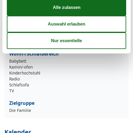
Kühlschrank
Mikrowelle
Toaster
Wasserkocher
Technik und weitere Ausstattung
Whirlpool
Wohn-/Schlafbereich
Babybett
Kamin/-ofen
Kinderhochstuhl
Radio
Schlafsofa
TV
Zielgruppe
Die Familie
Kalender