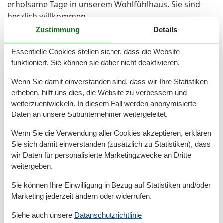
erholsame Tage in unserem Wohlfühlhaus. Sie sind
herzlich willkommen.
Hinweise zu weiteren Kosten und Gebühren:
Zustimmung
Details
Vermietung wochenweise, An/Abreise immer
samstags.
Essentielle Cookies stellen sicher, dass die Website
funktioniert, Sie können sie daher nicht deaktivieren.
In der Silvesterwoche ist das Objekt nur wochenweise
zum Fixpreis, An-/Abreisetag Samstag, buchbar.
Wenn Sie damit einverstanden sind, dass wir Ihre Statistiken
200,- € Sicherheitsleistung wird im Voraus fällig und
erheben, hilft uns dies, die Website zu verbessern und
muss mit der Miete überwiesen werden. Die
weiterzuentwickeln. In diesem Fall werden anonymisierte
Sicherheitsleistung wird abzgl. der Nebenkosten nach
Daten an unsere Subunternehmer weitergeleitet.
der Abreise zurückerstattet.
Wenn Sie die Verwendung aller Cookies akzeptieren, erklären
Kosten für Strom (0,39 €/kWh) und Wasser (6,50 €/m³)
Sie sich damit einverstanden (zusätzlich zu Statistiken), dass
werden nach Verbrauch abgerechnet (Preise ohne
wir Daten für personalisierte Marketingzwecke an Dritte
Gewähr) und mit der bezahlten Sicherheitsleistung
weitergeben.
verrechnet.
Bettwäsche und Handtücher können auf Wunsch
Sie können Ihre Einwilligung in Bezug auf Statistiken und/oder
kostenpflichtig bestellt werden.
Marketing jederzeit ändern oder widerrufen.
Die Kurabgabe wird vor Anreise fällig.
Siehe auch unsere
Datanschutzrichtlinie
Ein Haustier gegen Aufpreis buchbar. Für die Buchung