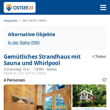
Hauptseite
540-169752-134932
Alternative Objekte
In der Nähe (996)
Gemütliches Strandhaus mit
Teilen
Sauna und Whirlpool
Dünenweg 18 a -
 - 18586
 - Baabe
Objekt Nr.:
540-169752-134932
4 Personen
F
h