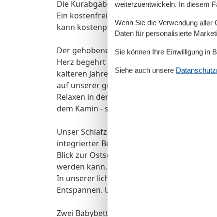
Die Kurabgabe wird vor Anreise fällig.
weiterzuentwickeln. In diesem F
Ein kostenfreier Parkplatz befindet sich in
Wenn Sie die Verwendung aller Co
kann kostenpflichtig angemietet werden.
Daten für personalisierte Marke
Der gehobene Standard unseres Hauses läss
Sie können Ihre Einwilligung in 
Herz begehrt eingerichtet. Im Sommer könn
Siehe auch unsere
Datanschutzri
kälteren Jahreszeiten finden Sie ein gemütl
auf unserer großzügigen, gemütlichen Wo
Relaxen in der Sauna, dann in den Whirlpoo
dem Kamin - so können Sie den Stress des A
Unser Schlafzimmer im Erdgeschoss verfügt
integrierter Beleuchtung. Im Schlafzimmer
Blick zur Ostsee aufgebaut. Hier finden Sie
werden kann. So sind schöne Träume und e
In unserer licht durchfluteten Galerie finde
Entspannen. Unser Haus ist besonders kinde
Zwei Babybetten und auch ein Kinderhochst