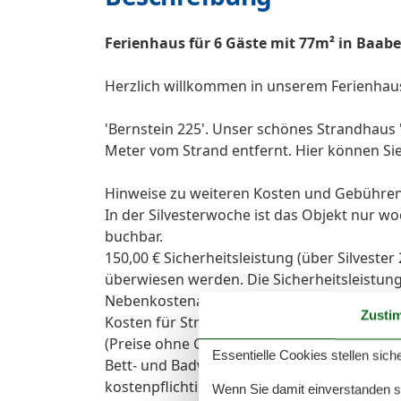
Ferienhaus für 6 Gäste mit 77m² in Baabe 
Herzlich willkommen in unserem Ferienhau
'Bernstein 225'. Unser schönes Strandhaus 
Meter vom Strand entfernt. Hier können Si
Hinweise zu weiteren Kosten und Gebühren
In der Silvesterwoche ist das Objekt nur wo
buchbar.
150,00 € Sicherheitsleistung (über Silvester
überwiesen werden. Die Sicherheitsleistung
Nebenkostenabrechnung, zurückerstattet.
Zusti
Kosten für Strom (0,35 € / kWh) und Wasser
(Preise ohne Gewähr) und mit der bezahlten
Essentielle Cookies stellen siche
Bett- und Badwäsche sowie Kaminholz (Lief
kostenpflichtig bestellt werden.
Wenn Sie damit einverstanden sin