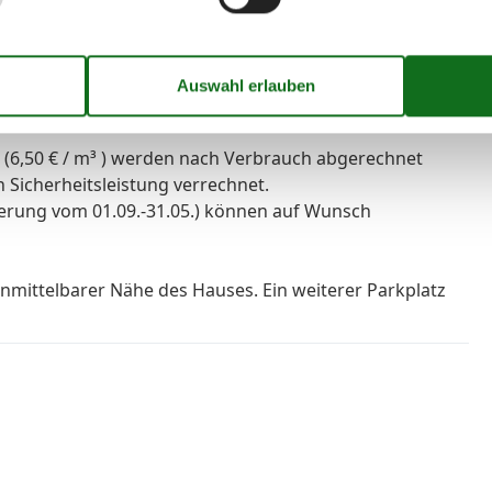
:
 200,- €) wird im Voraus fällig und muss mit der Miete
 wird nach Abreise, abzüglich der
 (6,50 € / m³ ) werden nach Verbrauch abgerechnet
 Sicherheitsleistung verrechnet.
erung vom 01.09.-31.05.) können auf Wunsch
 unmittelbarer Nähe des Hauses. Ein weiterer Parkplatz