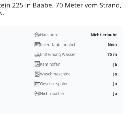
ein 225 in Baabe, 70 Meter vom Strand,
N.
Haustiere
Nicht erlaubt
Kurzurlaub möglich
Nein
Entfernung Wasser
75 m
Kaminofen
Ja
Waschmaschine
Ja
Geschirrspüler
Ja
Nichtraucher
Ja