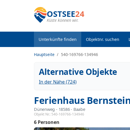
OSTSEE
24
Küste können wir.
Unterkünfte finden
Objektnr. suchen
Hauptseite
540-169766-134946
Alternative Objekte
In der Nähe (724)
Ferienhaus Bernstein
Dünenweg
 - 18586
 - Baabe
Objekt Nr.:
540-169766-134946
6 Personen