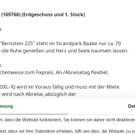
(169766) (Erdgeschoss und 1. Stock)
s
"Bernstein 225" steht im Strandpark Baabe nur ca. 70
e die Ruhe genießen und Herz und Seele baumeln lassen.
:
chenweise zum Fixpreis, An-/Abreisetag flexibel,
 200,- €) wird im Voraus fällig und muss mit der Miete
 wird nach Abreise, abzüglich der
mmung
Det
 (6,50 € / m³ ) werden nach Verbrauch abgerechnet
 Sicherheitsleistung verrechnet.
r, dass die Website funktioniert, Sie können sie daher nicht deaktivie
erung vom 01.09.-31.05.) können auf Wunsch
d, dass wir Ihre Statistiken erheben, hilft uns dies, die Website zu 