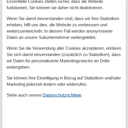
Einbauschrank , TV mit DVD, kleiner Tisch mit
Essentielle Cookies stellen sicher, dass die Website
Kosmetikspiegel + Stuhl
funktioniert, Sie können sie daher nicht deaktivieren.
Wenn Sie damit einverstanden sind, dass wir Ihre Statistiken
Beheizung der Schlafzimmer und des Wohnzimmers::
erheben, hilft uns dies, die Website zu verbessern und
Je ein Deckenheizpaneel / Wärmewellen, wie im
weiterzuentwickeln. In diesem Fall werden anonymisierte
Badezimmer. Kein Vorheizen nötig, innerhalb weniger
Daten an unsere Subunternehmer weitergeleitet.
Minuten spüren Sie diese wohlige Wärme auf Ihrem
Körper. Die Lufttemperatur im Raum ist niedriger, als
Wenn Sie die Verwendung aller Cookies akzeptieren, erklären
Sie sich damit einverstanden (zusätzlich zu Statistiken), dass
die gefühlte Wärme, dies ist für einen gesunden Schlaf
wir Daten für personalisierte Marketingzwecke an Dritte
und unsere Lungen sehr gut !
weitergeben.
Ist Ihnen zu warm, stellen Sie das Thermostat herunter
und auch diese Absenkung der Temperatur ist sofort
Sie können Ihre Einwilligung in Bezug auf Statistiken und/oder
spürbar. Diese schnelle Reaktionsmöglichkeit steht für
Marketing jederzeit ändern oder widerrufen.
einen sparsamen Stromverbrauch!
Siehe auch unsere
Datanschutzrichtlinie
1 Babyreisebett mit Matratze + 1 Kinderstuhl im
flachen Schrank des kleineren Schlafzimmers
Das Wohnzimmer wird beheizt mit zwei