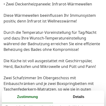
• Zwei Deckenheizpaneele: Infrarot-Wärmewellen
Diese Wärmewellen beeinflussen Ihr Immunsystem
positiv, denn Infrarot ist Wellnesswärme!
Durch die Temperatur-Voreinstellung für Tag/Nacht
und dazu Ihre Wunsch-Temperatureinstellung
während der Badnutzung erreichen Sie eine effiziente
Beheizung des Bades ohne Kompromisse!
Die Küche ist voll ausgestattet mit Geschirrspüler,
Herd, Backofen und Mikrowelle und Pütt und Pann!
Zwei Schafzimmer Im Obergeschoss mit
Einbauschränken und je zwei Boxspringbetten mit
Taschenfederkern-Matratzen, so wie sie in guten
Hotels zur Ausstattung gehören, für Ihren erholsamen
Zustimmung
Details
Schlaf. Große Schlafzimmer mit Doppelbett,