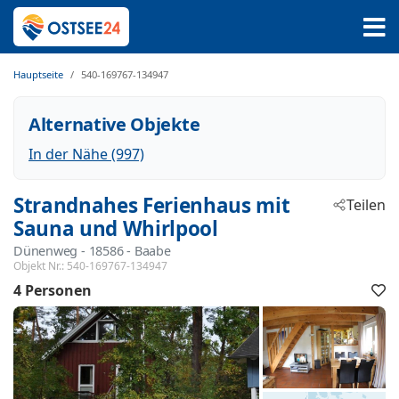
Hauptseite
540-169767-134947
Alternative Objekte
In der Nähe (997)
Strandnahes Ferienhaus mit
Teilen
Sauna und Whirlpool
Dünenweg
 - 18586
 - Baabe
Objekt Nr.:
540-169767-134947
4 Personen
F
h