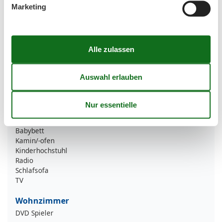
Marketing
Gefrierfach
Geschirrspülmaschine
Glas-/Cerankochfeld
Kaffeemaschine
Küche
Küchenzeile/-block
Kühlschrank
Mikrowelle
Toaster
Wasserkocher
Wohn-/Schlafbereich
Babybett
Kamin/-ofen
Kinderhochstuhl
Radio
Schlafsofa
TV
Wohnzimmer
DVD Spieler