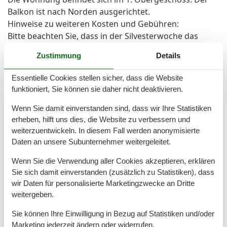
Balkon ist nach Norden ausgerichtet.
Hinweise zu weiteren Kosten und Gebühren:
Bitte beachten Sie, dass in der Silvesterwoche das
Objekt nur wochenweise zum Fixpreis, An-/Abreisetag
Zustimmung
Details
flexibel, buchbar ist.
150,- € Sicherheitsleistung wird im Voraus fällig und
Essentielle Cookies stellen sicher, dass die Website
muss mit der Miete überwiesen werden. Die
funktioniert, Sie können sie daher nicht deaktivieren.
Sicherheitsleistung wird nach Abreise zurück erstattet.
Strom/Wasser/Heizung sind inklusive.
Wenn Sie damit einverstanden sind, dass wir Ihre Statistiken
erheben, hilft uns dies, die Website zu verbessern und
Bett- und Badwäsche können auf Wunsch
weiterzuentwickeln. In diesem Fall werden anonymisierte
kostenpflichtig bestellt werden.
Daten an unsere Subunternehmer weitergeleitet.
Die Kurabgabe wird vor Anreise fällig.
Ein Hund gegen Aufpreis buchbar. Für die Buchung
Wenn Sie die Verwendung aller Cookies akzeptieren, erklären
weiterer Hunde kontaktieren Sie bitte Ihre Agentur.
Sie sich damit einverstanden (zusätzlich zu Statistiken), dass
Ein Parkplatz steht in der Tiefgarage mit einer
wir Daten für personalisierte Marketingzwecke an Dritte
Durchfahrtshöhe von 2,0 Metern kostenfrei zur
weitergeben.
Verfügung.
Sie können Ihre Einwilligung in Bezug auf Statistiken und/oder
Kommen Sie mit Ihrem Fahrzeug nicht in die
Marketing jederzeit ändern oder widerrufen.