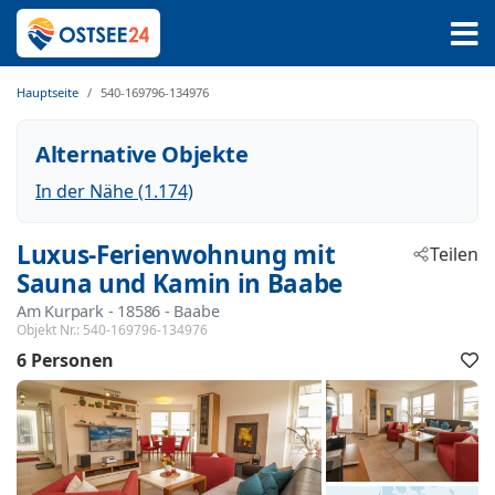
Hauptseite
540-169796-134976
Alternative Objekte
In der Nähe (1.174)
Luxus-Ferienwohnung mit
Teilen
Sauna und Kamin in Baabe
Am Kurpark
 - 18586
 - Baabe
Objekt Nr.:
540-169796-134976
6 Personen
F
h