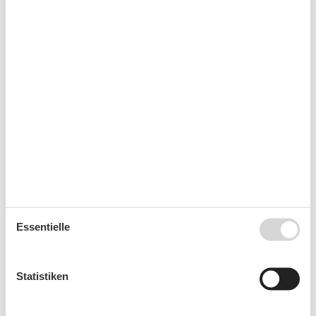
Basic
Größe
75 m²
Küchen
1
Wohnzimmer
1
Wohnzimmer/Schlafzimmer
1
Entfernung
Autobahn
50 km
Bahnhof
1 km
Bar/Nachtleben
50 m
Entfernung Strand 100-500m
Flughafen
120 km
Fähre
30 km
Restaurant
100 m
Strand
150 m
Essentielle
Haustiere
1 Haustier erlaubt
Haustiere erlaubt
Statistiken
Küche
Backofen