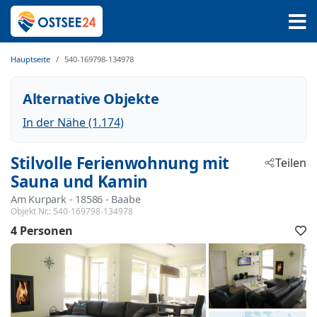
Hauptseite
540-169798-134978
Alternative Objekte
In der Nähe (1.174)
Stilvolle Ferienwohnung mit
Teilen
Sauna und Kamin
Am Kurpark
 - 18586
 - Baabe
Objekt Nr.:
540-169798-134978
4 Personen
F
h