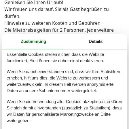
Genießen Sie Ihren Urlaub!
Wir freuen uns darauf, Sie als Gast begrüßen zu
dürfen.
Hinweise zu weiteren Kosten und Gebühren:
Die Mietpreise gelten für 2 Personen, jede weitere
Person bezahlt pro Übernachtung einen Aufpreis.
Zustimmung
Details
Bitte beachten Sie, dass in der Silvesterwoche das
Objekt nur zum Fixpreis bei einem Mindestaufenthalt
Essentielle Cookies stellen sicher, dass die Website
von 5 Nächten, An-/Abreisetag flexibel, buchbar ist.
funktioniert, Sie können sie daher nicht deaktivieren.
150,- € Sicherheitsleistung wird im Voraus fällig und
muss mit der Miete überwiesen werden. Die
Wenn Sie damit einverstanden sind, dass wir Ihre Statistiken
Sicherheitsleistung wird nach Abreise zurück erstattet.
erheben, hilft uns dies, die Website zu verbessern und
weiterzuentwickeln. In diesem Fall werden anonymisierte
Strom/Wasser/Heizung sind inklusive.
Daten an unsere Subunternehmer weitergeleitet.
Bett- und Badwäsche können auf Wunsch
kostenpflichtig bestellt werden.
Wenn Sie die Verwendung aller Cookies akzeptieren, erklären
Die Kurabgabe wird vor Anreise fällig.
Sie sich damit einverstanden (zusätzlich zu Statistiken), dass
Ein Parkplatz steht in der Tiefgarage mit einer
wir Daten für personalisierte Marketingzwecke an Dritte
Durchfahrtshöhe von 2,0 Metern kostenfrei zur
weitergeben.
Verfügung.