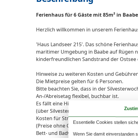
Ferienhaus für 6 Gäste mit 85m² in Baabe 
Herzlich willkommen in unserem Ferienhau
'Haus Landseer 215'. Das schöne Ferienhaus
maritimer Umgebung in Baabe auf Rügen nu
kinderfreundlichen Sandstrand der Ostsee 
Hinweise zu weiteren Kosten und Gebühren
Die Mietpreise gelten für 6 Personen.
Bitte beachten Sie, dass in der Silvesterw
An-/Abreisetag flexibel, buchbar ist.
Es fällt eine Hinterlegungssumme von 150 
Zusti
(über Silvester 200 €).
Kosten für Strom (0,48 € / kWh) und Wasser
Essentielle Cookies stellen siche
(Preise ohne Gewähr) und mit der bezahlten
Bett- und Badwäsche, Kaminholz können auf
Wenn Sie damit einverstanden sin