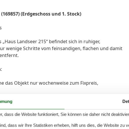
(169857) (Erdgeschoss und 1. Stock)
s
 „Haus Landseer 215“ befindet sich in ruhiger,
r wenige Schritte vom feinsandigen, flachen und damit
entfernt.
:
oche das Objekt nur wochenweise zum Fixpreis,
€ für Sicherheitsleistungen und Verbrauchskosten an
mmung
Det
 (6,50 € / m³ ) werden nach Verbrauch abgerechnet
r, dass die Website funktioniert, Sie können sie daher nicht deaktivie
 Sicherheitsleistung verrechnet.
 Wunsch kostenpflichtig bestellt werden.
d, dass wir Ihre Statistiken erheben, hilft uns dies, die Website zu 