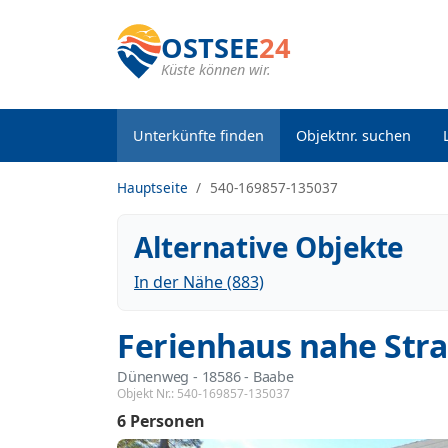
OSTSEE
24
Küste können wir.
Unterkünfte finden
Objektnr. suchen
Hauptseite
540-169857-135037
Alternative Objekte
In der Nähe (883)
Ferienhaus nahe Stra
Dünenweg
 - 18586
 - Baabe
Objekt Nr.:
540-169857-135037
6 Personen