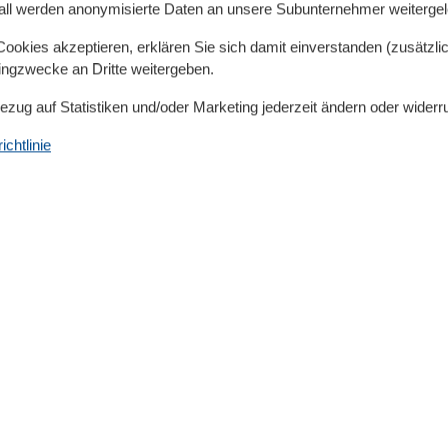
all werden anonymisierte Daten an unsere Subunternehmer weitergele
e Buchung weiterer Haustiere kontaktieren Sie bitte Ihre
okies akzeptieren, erklären Sie sich damit einverstanden (zusätzlich
tingzwecke an Dritte weitergeben.
. Ein weiterer Parkplatz kann kostenpflichtig
Bezug auf Statistiken und/oder Marketing jederzeit ändern oder widerr
chtlinie
cht nur Gelegenheit zu bieten Ihren geliebten Kameraden
 es sogar.
inge herzlich eingeladen, erholsame Tage in unserem
er eine offene Küche mit Spülmaschine und
mer und offener Essbereich. Die drei Schlafzimmer
r mit Whirlpool und Sauna im Erdgeschoss, sowie ein
llständigen den Komfort. Die Terrasse hinter dem Haus