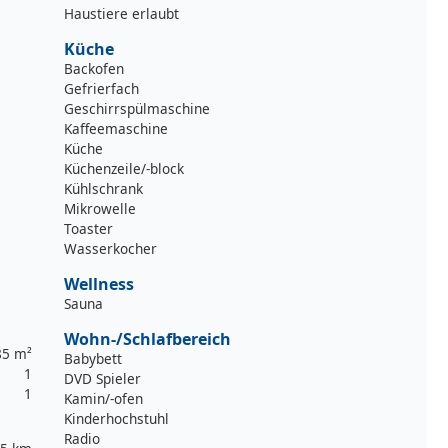
Haustiere erlaubt
Küche
Backofen
Gefrierfach
Geschirrspülmaschine
Kaffeemaschine
Küche
Küchenzeile/-block
Kühlschrank
Mikrowelle
Toaster
Wasserkocher
Wellness
Sauna
Wohn-/Schlafbereich
85 m²
Babybett
1
DVD Spieler
1
Kamin/-ofen
Kinderhochstuhl
Radio