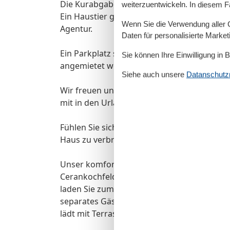
Die Kurabgabe wird vor Anreise fällig.
weiterzuentwickeln. In diesem F
Ein Haustier gegen Aufpreis buchbar. Für di
Wenn Sie die Verwendung aller Co
Agentur.
Daten für personalisierte Marke
Ein Parkplatz steht kostenlos zur Verfügung
Sie können Ihre Einwilligung in 
angemietet werden.
Siehe auch unsere
Datanschutzri
Wir freuen uns, Familien mit Haustieren ni
mit in den Urlaub zu nehmen, wir wünschen
Fühlen Sie sich und Ihre vierbeinigen Liebl
Haus zu verbringen!
Unser komfortables Ferienhaus verfügt üb
Cerankochfeld. Angrenzend liegen Wohnzim
laden Sie zum Träumen ein. Das Badezimme
separates Gäste-WC im Obergeschoss vervo
lädt mit Terrassenmöbeln zum Relaxen ein.