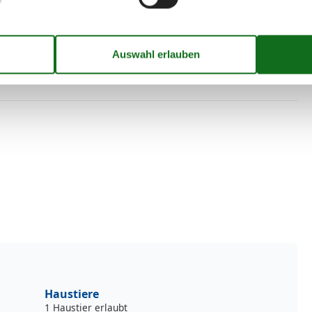
e Buchung weiterer Haustiere kontaktieren Sie bitte Ihre
. Ein weiterer Parkplatz kann kostenpflichtig
Haustiere
1 Haustier erlaubt