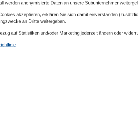
all werden anonymisierte Daten an unsere Subunternehmer weitergele
ufsstraße
okies akzeptieren, erklären Sie sich damit einverstanden (zusätzlich
tingzwecke an Dritte weitergeben.
Bezug auf Statistiken und/oder Marketing jederzeit ändern oder widerr
e. Die Gäste werden von uns angemeldet. Die Kurkarten
chtlinie
 wir nehmen die Zahlung entgegen.
cm
Lage
Zentrale Lage