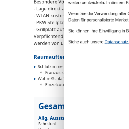
Besondere Vorteile:
weiterzuentwickeln. In diesem F
- Lage direkt an der Spaziermeile und Einka
Wenn Sie die Verwendung aller Co
- WLAN kostenfrei
Daten für personalisierte Marke
- PKW Stellplatz direkt am Haus kostenfrei
- Grillplatz auf dem Hof
Sie können Ihre Einwilligung in 
Verpflichtend für alle Gäste ist die Kurtax
Siehe auch unsere
Datanschutzri
werden von uns bei Anreise übergeben und
Raumaufteilung
Schlafzimmer, 10 m², 2 Personen
Französisches Doppelbett - Size: 131-150 
Wohn-/Schlafzimmer, 20 m², 2 Personen
Einzelcouch - variable size
Gesamte Ausstattung
Allg. Ausstattung
Fahrstuhl