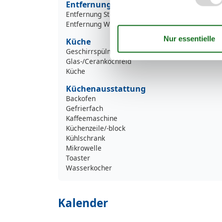
Entfernung
Entfernung Strand 100-500m
Entfernung Wanderweg/Radweg 100-500m
Küche
Geschirrspülmaschine
Glas-/Cerankochfeld
Küche
Küchenausstattung
Backofen
Gefrierfach
Kaffeemaschine
Küchenzeile/-block
Kühlschrank
Mikrowelle
Toaster
Wasserkocher
Kalender