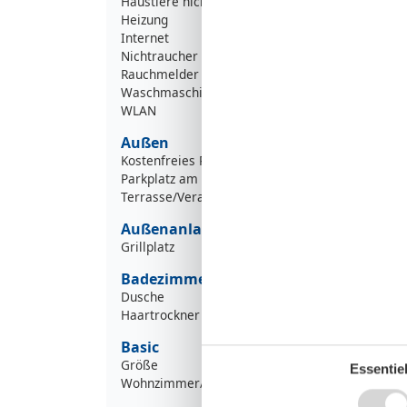
Haustiere nicht erlaubt
Heizung
Internet
Nichtraucher
Rauchmelder
Waschmaschine
WLAN
Außen
Kostenfreies Parken
Parkplatz am Objekt
Terrasse/Veranda
Außenanlage
Grillplatz
Badezimmer
Dusche
Haartrockner
Basic
Größe
Essentiel
Wohnzimmer/Schlafzimmer