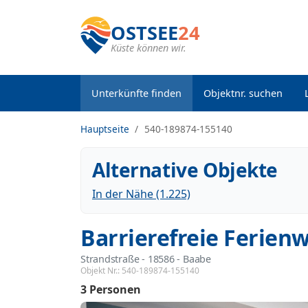
OSTSEE
24
Küste können wir.
Unterkünfte finden
Objektnr. suchen
Hauptseite
540-189874-155140
Alternative Objekte
In der Nähe (1.225)
Barrierefreie Ferien
Strandstraße
 - 18586
 - Baabe
Objekt Nr.:
540-189874-155140
3 Personen