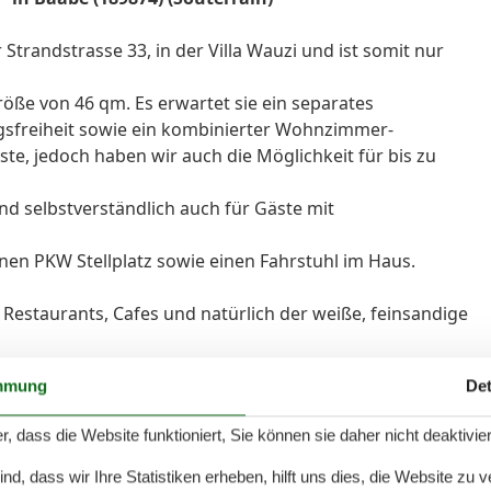
Strandstrasse 33, in der Villa Wauzi und ist somit nur
röße von 46 qm. Es erwartet sie ein separates
gsfreiheit sowie ein kombinierter Wohnzimmer-
ste, jedoch haben wir auch die Möglichkeit für bis zu
nd selbstverständlich auch für Gäste mit
nen PKW Stellplatz sowie einen Fahrstuhl im Haus.
, Restaurants, Cafes und natürlich der weiße, feinsandige
eitere Ziele ansteuern, wie z.B. Göhren, Putbus oder
mmung
Det
 den Abend tanzen. Erleben sie die Vielfalt auf der
r, dass die Website funktioniert, Sie können sie daher nicht deaktivie
d, dass wir Ihre Statistiken erheben, hilft uns dies, die Website zu 