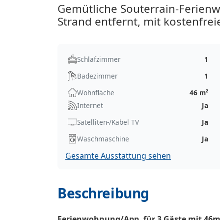
Gemütliche Souterrain-Ferien
Strand entfernt, mit kostenfr
Schlafzimmer
1
Badezimmer
1
Wohnfläche
46 m²
Internet
Ja
Satelliten-/Kabel TV
Ja
Waschmaschine
Ja
Gesamte Ausstattung sehen
Beschreibung
Ferienwohnung/App. für 3 Gäste mit 46m²