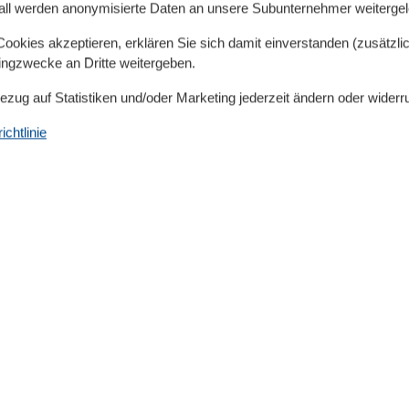
all werden anonymisierte Daten an unsere Subunternehmer weitergele
okies akzeptieren, erklären Sie sich damit einverstanden (zusätzlich
tingzwecke an Dritte weitergeben.
Bezug auf Statistiken und/oder Marketing jederzeit ändern oder widerr
Küchenausstattung
Küchenzeile/-block
chtlinie
Nachhaltigkeit
Unterkunft ist ohne Auto zu erreichen
Öffentliche Verkehrsmittel fußläufig (weniger als
500m)
Region/Lage
Am Radweg
An Bushaltestelle
Ruhige Lage
Zentrale Lage
Urlaubsthemen
Angeln
Motorradfahren
Radfahren