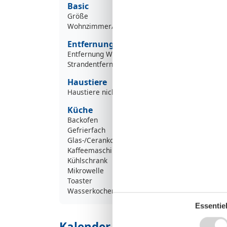
Basic
Größe
Wohnzimmer/Schlafzimmer
Entfernung
Entfernung Wanderweg/Radweg 0-100m
Strandentfernung >500m
Haustiere
Haustiere nicht erlaubt
Küche
Backofen
Gefrierfach
Glas-/Cerankochfeld
Kaffeemaschine
Kühlschrank
Mikrowelle
Toaster
Wasserkocher
Essentiel
Kalender