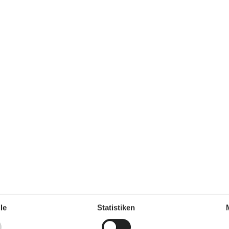
Strand-Urlaub
22 m²
Wandern
1
Wohn-/Schlafbereich
TV
Wohnen & Schlafen
Schlafsofa
Zielgruppe
Die Familie
Einzel
Senioren
le
Statistiken