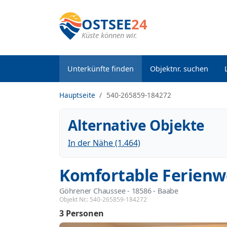
OSTSEE
24
Küste können wir.
Unterkünfte finden
Objektnr. suchen
Hauptseite
540-265859-184272
Alternative Objekte
In der Nähe (1.464)
Komfortable Ferienw
Göhrener Chaussee
 - 18586
 - Baabe
Objekt Nr.:
540-265859-184272
3 Personen