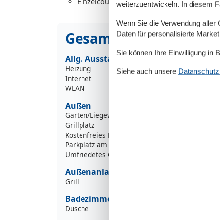
Einzelcouch - variable size
weiterzuentwickeln. In diesem F
Wenn Sie die Verwendung aller Co
Gesamte Ausstattung
Daten für personalisierte Marke
Sie können Ihre Einwilligung in 
Allg. Ausstattung
Heizung
Siehe auch unsere
Datanschutzri
Internet
WLAN
Außen
Garten/Liegewiese
Grillplatz
Kostenfreies Parken
Parkplatz am Objekt
Umfriedetes Gebäude/Grundstück
Außenanlage
Grill
Badezimmer
Dusche