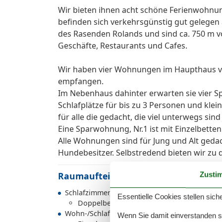
Wir bieten ihnen acht schöne Ferienwohn
befinden sich verkehrsgünstig gut gelegen
des Rasenden Rolands und sind ca. 750 m vo
Geschäfte, Restaurants und Cafes.
Wir haben vier Wohnungen im Haupthaus vo
empfangen.
Im Nebenhaus dahinter erwarten sie vier 
Schlafplätze für bis zu 3 Personen und kleine
für alle die gedacht, die viel unterwegs si
Eine Sparwohnung, Nr.1 ist mit Einzelbetten 
Alle Wohnungen sind für Jung und Alt geda
Hundebesitzer. Selbstredend bieten wir zu 
Raumaufteilung
Zusti
Schlafzimmer, 9 m², 2 Personen
Essentielle Cookies stellen siche
Doppelbett - Size: 151-180 cm
Wohn-/Schlafzimmer, 7 m², 1 Person
Wenn Sie damit einverstanden sin