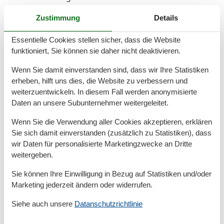
Die Endreinigung erfolgt durch die Gäste, Bettwäsche
Zustimmung
Details
und Handtücher sind selber mitzubringen.
*Bitte beachten Sie, dass die gezeigten Bilder derzeit
Essentielle Cookies stellen sicher, dass die Website
nicht dem aktuellen Stand entsprechen. Die Fotos
funktioniert, Sie können sie daher nicht deaktivieren.
werden aktualisiert. Wir danken Ihnen für Ihr
Verständnis.
Wenn Sie damit einverstanden sind, dass wir Ihre Statistiken
erheben, hilft uns dies, die Website zu verbessern und
weiterzuentwickeln. In diesem Fall werden anonymisierte
Raumaufteilung
Daten an unsere Subunternehmer weitergeleitet.
Schlafzimmer
Wenn Sie die Verwendung aller Cookies akzeptieren, erklären
2 x Einzelbett - Size: 90-130 cm
Sie sich damit einverstanden (zusätzlich zu Statistiken), dass
Schlafzimmer
wir Daten für personalisierte Marketingzwecke an Dritte
2 x Einzelbett - Size: 90-130 cm
weitergeben.
Wohn-/Schlafzimmer
Einzelcouch - variable size
Sie können Ihre Einwilligung in Bezug auf Statistiken und/oder
Marketing jederzeit ändern oder widerrufen.
Gesamte Ausstattung
Siehe auch unsere
Datanschutzrichtlinie