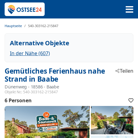
Hauptseite
540-303162-215847
Alternative Objekte
In der Nähe (607)
Gemütliches Ferienhaus nahe
Teilen
Strand in Baabe
Dünenweg
 - 18586
 - Baabe
Objekt Nr.:
540-303162-215847
6 Personen
F
h