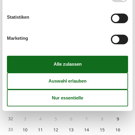
Fahrradunterstand
Wohnen & Schlafen
Statistiken
2 von. mehr Sat-TV
Marketing
Kalender
Ankunft
August 2026
Mo
Di
Mi
Do
Fr
Sa
So
31
1
2
32
3
4
5
6
7
8
9
33
10
11
12
13
14
15
16