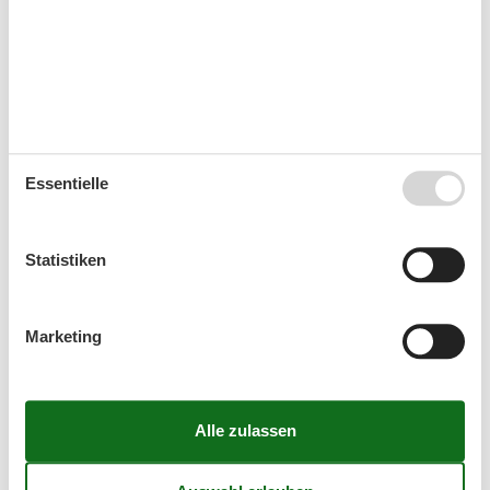
Ankunft
September 2026
Essentielle
Mo
Di
Mi
Do
Fr
Sa
So
36
1
2
3
4
5
6
Statistiken
37
7
8
9
10
11
12
13
38
14
15
16
17
18
19
20
Marketing
39
21
22
23
24
25
26
27
40
28
29
30
41
Oktober 2026