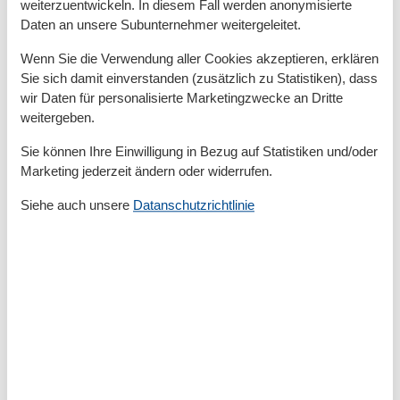
Reinigungsutensilien
weiterzuentwickeln. In diesem Fall werden anonymisierte
Staubsauger
Daten an unsere Subunternehmer weitergeleitet.
Verdunkelungsmöglichkeiten
Wenn Sie die Verwendung aller Cookies akzeptieren, erklären
Außen
Sie sich damit einverstanden (zusätzlich zu Statistiken), dass
wir Daten für personalisierte Marketingzwecke an Dritte
Balkon / Loggia
weitergeben.
Außenanlage
Sie können Ihre Einwilligung in Bezug auf Statistiken und/oder
Balkonmöbel
Marketing jederzeit ändern oder widerrufen.
PKW-Parkplatz
Siehe auch unsere
Datanschutzrichtlinie
Basic
Größe
65 m²
Küche
Backofen
Gefrierschrank
Geschirrspülmaschine
Kaffeemaschine
Kühlschrank
Mikrowelle