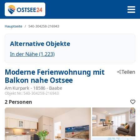
Hauptseite
540-304258-216943
Alternative Objekte
In der Nähe (1.223)
Moderne Ferienwohnung mit
Teilen
Balkon nahe Ostsee
Am Kurpark
 - 18586
 - Baabe
Objekt Nr.:
540-304258-216943
2 Personen
F
h