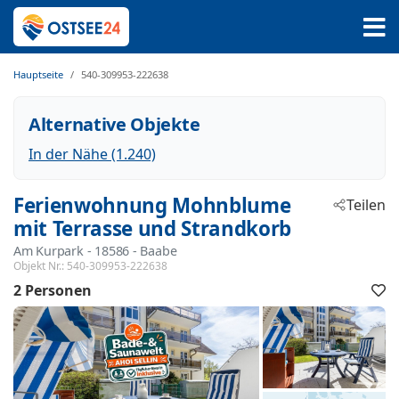
Hauptseite
540-309953-222638
Alternative Objekte
In der Nähe (1.240)
Ferienwohnung Mohnblume
Teilen
mit Terrasse und Strandkorb
Am Kurpark
 - 18586
 - Baabe
Objekt Nr.:
540-309953-222638
2 Personen
F
h