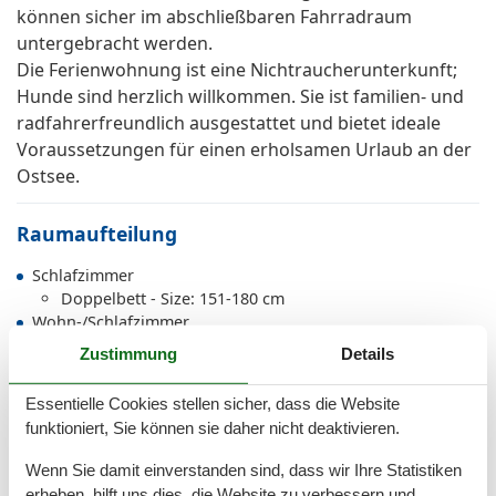
können sicher im abschließbaren Fahrradraum
untergebracht werden.
Die Ferienwohnung ist eine Nichtraucherunterkunft;
Hunde sind herzlich willkommen. Sie ist familien- und
radfahrerfreundlich ausgestattet und bietet ideale
Voraussetzungen für einen erholsamen Urlaub an der
Ostsee.
Raumaufteilung
Schlafzimmer
Doppelbett - Size: 151-180 cm
Wohn-/Schlafzimmer
Einzelcouch - variable size
Zustimmung
Details
Essentielle Cookies stellen sicher, dass die Website
Gesamte Ausstattung
funktioniert, Sie können sie daher nicht deaktivieren.
Wenn Sie damit einverstanden sind, dass wir Ihre Statistiken
Allg. Ausstattung
erheben, hilft uns dies, die Website zu verbessern und