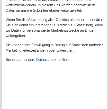
Hund erlaubt
weiterzuentwickeln. In diesem Fall werden anonymisierte
Nichtraucher
Daten an unsere Subunternehmer weitergeleitet.
WLAN
Wenn Sie die Verwendung aller Cookies akzeptieren, erklären
Allgemein
Sie sich damit einverstanden (zusätzlich zu Statistiken), dass
Check-in via Schlüsselsafe
wir Daten für personalisierte Marketingzwecke an Dritte
Ebenerdig
weitergeben.
Verdunkelungsmöglichkeiten
Sie können Ihre Einwilligung in Bezug auf Statistiken und/oder
Außenanlage
Marketing jederzeit ändern oder widerrufen.
PKW-Parkplatz
Sonnenschutz
Siehe auch unsere
Datanschutzrichtlinie
Strandkorb am Objekt
Terrasse
Terrassenmöbel
Badezimmer
Dusche/WC
Haartrockner
Basic