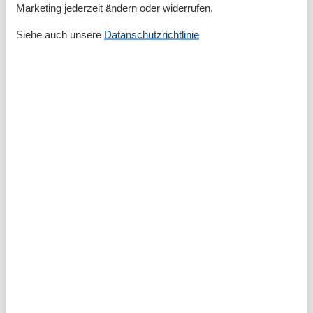
Marketing jederzeit ändern oder widerrufen.
bezahlen.
Siehe auch unsere
Datanschutzrichtlinie
Gesamte Ausstattung
Allg. Ausstattung
Fahrstuhl
Internet
Nichtraucher
WLAN
Außen
Gartenstühle-/liegen
Außenanlage
Balkon / Loggia
Badezimmer
Dusche