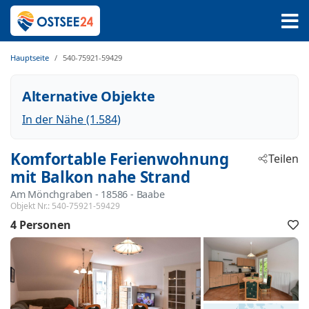
Hauptseite
540-75921-59429
Alternative Objekte
In der Nähe (1.584)
Komfortable Ferienwohnung
Teilen
mit Balkon nahe Strand
Am Mönchgraben
 - 18586
 - Baabe
Objekt Nr.:
540-75921-59429
4 Personen
F
h