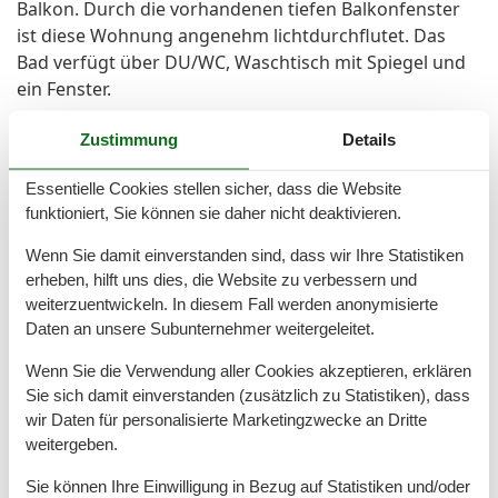
Balkon. Durch die vorhandenen tiefen Balkonfenster
ist diese Wohnung angenehm lichtdurchflutet. Das
Bad verfügt über DU/WC, Waschtisch mit Spiegel und
ein Fenster.
Zustimmung
Details
Allgemeine Informationen:
Anreise ab 16:00 Uhr
Essentielle Cookies stellen sicher, dass die Website
Abreise bis 10:00 Uhr
funktioniert, Sie können sie daher nicht deaktivieren.
Zusätzliche Preisinfos:
Wenn Sie damit einverstanden sind, dass wir Ihre Statistiken
Die Kurtaxe wollen Sie Bitte bei Anreise vor Ort
erheben, hilft uns dies, die Website zu verbessern und
bezahlen.
weiterzuentwickeln. In diesem Fall werden anonymisierte
Daten an unsere Subunternehmer weitergeleitet.
Nach der Buchung stehen Ihnen zusätzlich die
Wenn Sie die Verwendung aller Cookies akzeptieren, erklären
Zahlungsmöglichkeiten Banküberweisung, Kreditkarte,
Sie sich damit einverstanden (zusätzlich zu Statistiken), dass
Sofortüberweisung und Google/Apple Pay zur
wir Daten für personalisierte Marketingzwecke an Dritte
Verfügung. Weitere Informationen entnehmen Sie
weitergeben.
bitte Ihrer Buchungsbestätigung.
Sie können Ihre Einwilligung in Bezug auf Statistiken und/oder
Die Kurtaxe wollen Sie Bitte bei Anreise vor Ort