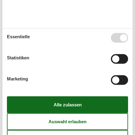
Mikrowelle
Toaster
Wohnen & Schlafen
Schlafsofa
Essentielle
Wohnzimmer
TV
Statistiken
Kalender
Marketing
Ankunft
August 2026
Mo
Di
Mi
Do
Fr
Sa
So