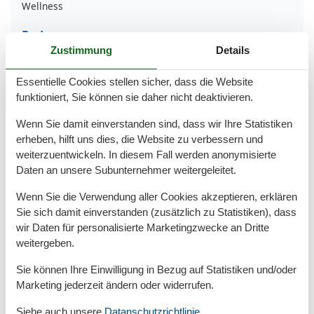
Wellness
Bad
Zustimmung
Details
Anzahl der Duschen
1
Badewanne
Dusche
Essentielle Cookies stellen sicher, dass die Website
Haartrockner
funktioniert, Sie können sie daher nicht deaktivieren.
Waschbecken
WC
Wenn Sie damit einverstanden sind, dass wir Ihre Statistiken
erheben, hilft uns dies, die Website zu verbessern und
Basic
weiterzuentwickeln. In diesem Fall werden anonymisierte
Baujahr
2018
Daten an unsere Subunternehmer weitergeleitet.
Kinder willkommen
Nichtraucher
Wenn Sie die Verwendung aller Cookies akzeptieren, erklären
Quadratmeter
105 m²
Sie sich damit einverstanden (zusätzlich zu Statistiken), dass
Zimmer
3
wir Daten für personalisierte Marketingzwecke an Dritte
weitergeben.
Draußen
Sie können Ihre Einwilligung in Bezug auf Statistiken und/oder
Anzahl der Parkplätze
2
Garage
Marketing jederzeit ändern oder widerrufen.
Garten
Siehe auch unsere
Datanschutzrichtlinie
Gartenmöbel