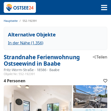
Hauptseite
552-192391
Alternative Objekte
In der Nähe (1.356)
Strandnahe Ferienwohnung
Teilen
Ostseewind in Baabe
Fritz-Worm-Straße
 - 18586
 - Baabe
Objekt Nr.:
552-192391
4 Personen
F
h