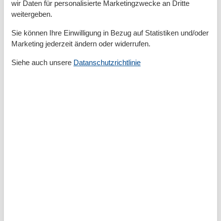
wir Daten für personalisierte Marketingzwecke an Dritte
Küche
weitergeben.
Gefrierfach
Kaffeemaschine
Sie können Ihre Einwilligung in Bezug auf Statistiken und/oder
Kochutensilien
Marketing jederzeit ändern oder widerrufen.
Küche
Kühlschrank
Siehe auch unsere
Datanschutzrichtlinie
Microwelle
Spülmaschine
Teller
Toaster
Wasserkocher
Unterkunft
Aufzug
Balkon
Betten
4
Bettwäsche
Bügelbrett
Bügeleisen
Erstausstattung
Esstisch