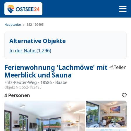
Hauptseite
552-192495
Alternative Objekte
In der Nähe (1.296)
Ferienwohnung 'Lachmöwe' mit
Teilen
Meerblick und Sauna
Fritz-Reuter-Weg
 - 18586
 - Baabe
Objekt Nr.:
552-192495
4 Personen
F
h