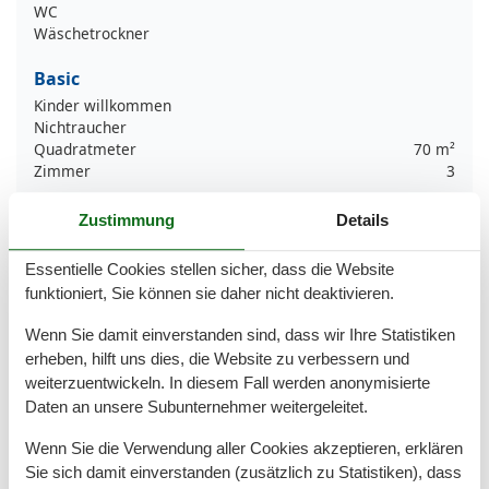
WC
Wäschetrockner
Basic
Kinder willkommen
Nichtraucher
Quadratmeter
70 m²
Zimmer
3
Draußen
Zustimmung
Details
Anzahl der Parkplätze
1
Garage
Essentielle Cookies stellen sicher, dass die Website
Gartenmöbel
funktioniert, Sie können sie daher nicht deaktivieren.
Privater P-Platz
Wenn Sie damit einverstanden sind, dass wir Ihre Statistiken
Entfernung
erheben, hilft uns dies, die Website zu verbessern und
Entfernung Einkauf
200 m
weiterzuentwickeln. In diesem Fall werden anonymisierte
MeerEntfernung
200 m
Daten an unsere Subunternehmer weitergeleitet.
RestaurantEntfernung
50 m
StadtEntfernung
1,5 km
Wenn Sie die Verwendung aller Cookies akzeptieren, erklären
Strandentfernung
50 m
Sie sich damit einverstanden (zusätzlich zu Statistiken), dass