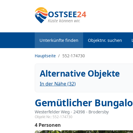
OSTSEE
24
Küste können wir.
Unterkünfte finden
Objektnr. suchen
Hauptseite
552-174730
Alternative Objekte
In der Nähe (32)
Gemütlicher Bungalo
Westerfelder Weg
 - 24398
 - Brodersby
Objekt Nr.:
552-174730
4 Personen