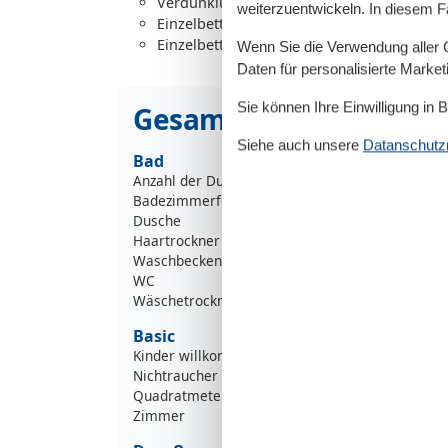
Verdunklungsvorhänge, Kleiderschrank
weiterzuentwickeln. In diesem F
Einzelbett (Offenes Fußteil)
Einzelbett (Offenes Fußteil)
Wenn Sie die Verwendung aller Co
Daten für personalisierte Marke
Sie können Ihre Einwilligung in 
Gesamte Ausstattung
Siehe auch unsere
Datanschutzri
Bad
Anzahl der Duschen
Badezimmerfenster
Dusche
Haartrockner
Waschbecken
WC
Wäschetrockner
Basic
Kinder willkommen
Nichtraucher
Quadratmeter
Zimmer