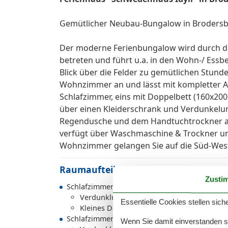
Gemütlicher Neubau-Bungalow in Brodersby
Der moderne Ferienbungalow wird durch de
betreten und führt u.a. in den Wohn-/ Ess
Blick über die Felder zu gemütlichen Stunde
Wohnzimmer an und lässt mit kompletter Au
Schlafzimmer, eins mit Doppelbett (160x200 
über einen Kleiderschrank und Verdunkelun
Regendusche und dem Handtuchtrockner auc
verfügt über Waschmaschine & Trockner un
Wohnzimmer gelangen Sie auf die Süd-West
Raumaufteilung
Zusti
Schlafzimmer, 2 Personen
Verdunklungsvorhänge, Kleiderschrank
Essentielle Cookies stellen siche
Kleines Doppelbett (Offenes Fußteil)
Schlafzimmer, 2 Personen
Wenn Sie damit einverstanden sin