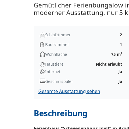
Gemütlicher Ferienbungalow in
moderner Ausstattung, nur 5 k
Schlafzimmer
2
Badezimmer
1
Wohnfläche
75 m²
Haustiere
Nicht erlaubt
Internet
Ja
Geschirrspüler
Ja
Gesamte Ausstattung sehen
Beschreibung
Ferienhaus "Schwedenhaus Idyll" in Bro