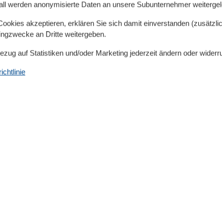
all werden anonymisierte Daten an unsere Subunternehmer weitergele
okies akzeptieren, erklären Sie sich damit einverstanden (zusätzlich
tingzwecke an Dritte weitergeben.
Bezug auf Statistiken und/oder Marketing jederzeit ändern oder widerr
chtlinie
Küche
1
Backofen
Gefrierfach
Kaffeemaschine
Kochutensilien
Küche
Kühlschrank
Microwelle
Spülmaschine
Teller
Toaster
Wasserkocher
75 m²
Unterkunft
3
Betten
4