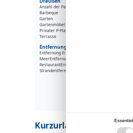
Draußen
Anzahl der Parkplätze
Barbeque
Garten
Gartenmöbel
Privater P-Platz
Terrasse
Entfernung
Entfernung Einkauf
4
MeerEntfernung
5
RestaurantEntfernung
5
Strandentfernung
5
Essentiel
Kurzurlaub