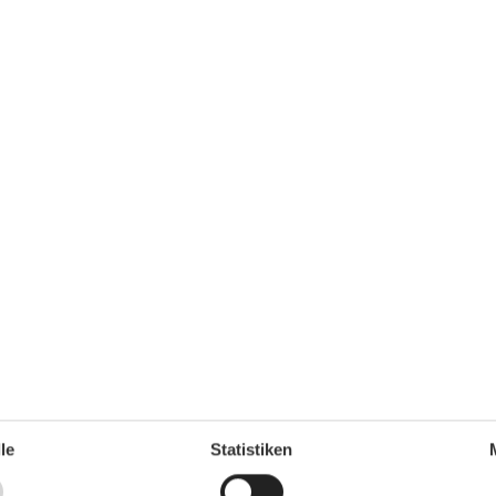
Bügelbrett
1
Bügeleisen
DVD
Einzelbetten
2
Fußbodenheizung
Heizung
Herd
Internet
Kamin
,9 km
Kleiderschrank
,2 km
Möglichkeit zur Raumverdunkelung
,1 km
Radio
,4 km
Spiegel
Staubsauger
TV
Warmes Wasser
Waschmaschine
WLAN
le
Statistiken