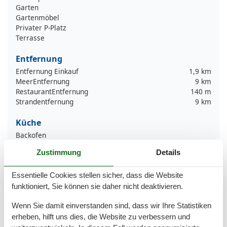
Garten
Gartenmöbel
Privater P-Platz
Terrasse
Entfernung
Entfernung Einkauf
1,9 km
MeerEntfernung
9 km
RestaurantEntfernung
140 m
Strandentfernung
9 km
Küche
Backofen
Gefrierfach
Zustimmung
Details
Kaffeemaschine
Kochutensilien
Essentielle Cookies stellen sicher, dass die Website
Küche
Kühlschrank
funktioniert, Sie können sie daher nicht deaktivieren.
Spülmaschine
Wenn Sie damit einverstanden sind, dass wir Ihre Statistiken
Teller
Toaster
erheben, hilft uns dies, die Website zu verbessern und
Wasserkocher