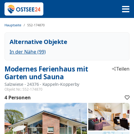
Hauptseite
552-174870
Alternative Objekte
In der Nähe (99)
Modernes Ferienhaus mit
Teilen
Garten und Sauna
Salzwiese
 - 24376
 - Kappeln-Kopperby
Objekt Nr.:
552-174870
4 Personen
F
h