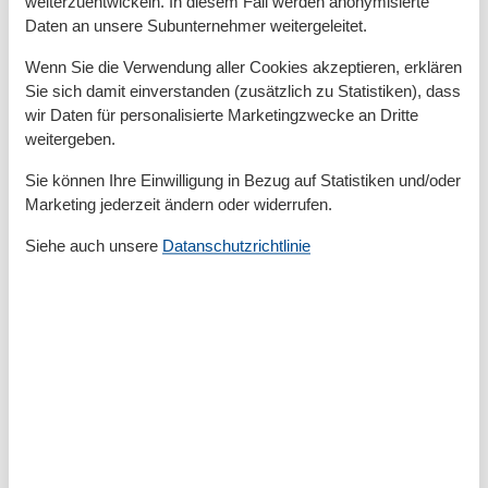
weiterzuentwickeln. In diesem Fall werden anonymisierte
Daten an unsere Subunternehmer weitergeleitet.
Unterkunft
Wenn Sie die Verwendung aller Cookies akzeptieren, erklären
Anzahl der Fernseher
1
Sie sich damit einverstanden (zusätzlich zu Statistiken), dass
Betten
4
Bluray
wir Daten für personalisierte Marketingzwecke an Dritte
Bügelbrett
weitergeben.
Bügeleisen
Doppelbetten
1
Sie können Ihre Einwilligung in Bezug auf Statistiken und/oder
DVD
Marketing jederzeit ändern oder widerrufen.
Einzelbetten
2
Esstisch
Siehe auch unsere
Datanschutzrichtlinie
Fußbodenheizung
Heizung
Herd
Internet
Jalousie
Kleiderschrank
Lounge-Sitzgelegenheiten
Mülleimer
Möglichkeit zur Raumverdunkelung
Rauchmelder
Schminkspiegel