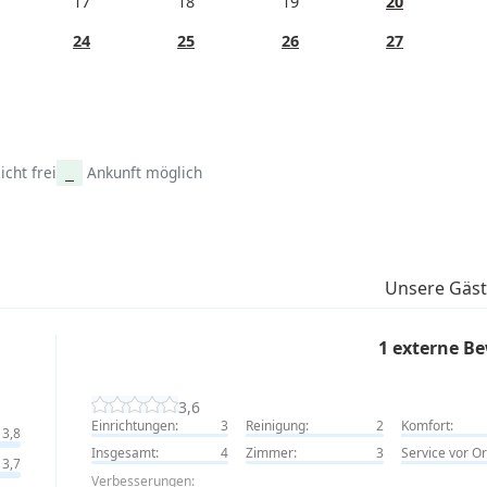
17
18
19
20
24
25
26
27
icht frei
Ankunft möglich
Unsere Gäs
1 externe B
3,6
Einrichtungen:
3
Reinigung:
2
Komfort:
3,8
Insgesamt:
4
Zimmer:
3
Service vor Or
3,7
Verbesserungen: