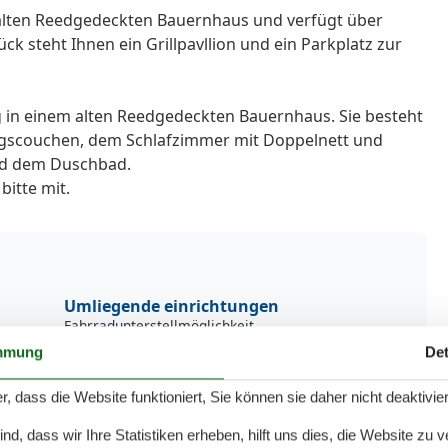
 alten Reedgedeckten Bauernhaus und verfügt über
k steht Ihnen ein Grillpavllion und ein Parkplatz zur
 in einem alten Reedgedeckten Bauernhaus. Sie besteht
gscouchen, dem Schlafzimmer mit Doppelnett und
und dem Duschbad.
bitte mit.
Umliegende einrichtungen
Fahrradunterstellmöglichkeit
Garten zur Nutzung
mmung
Det
Parkplatz
0 km
Umzäuntes Grundstrück
r, dass die Website funktioniert, Sie können sie daher nicht deaktivie
3 km
Unterkünfte
d, dass wir Ihre Statistiken erheben, hilft uns dies, die Website zu 
Für Monteure geeignet