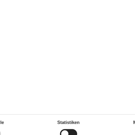
inen Kurzurlaub zu machen.
le
Statistiken