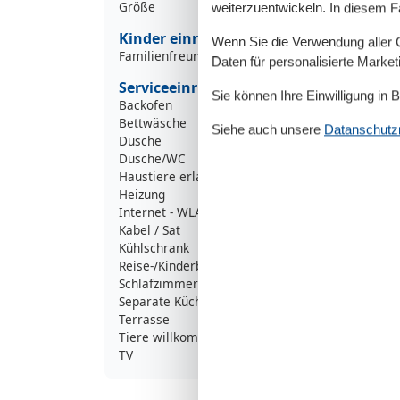
Größe
weiterzuentwickeln. In diesem F
Kinder einrichtungen
Wenn Sie die Verwendung aller Co
Familienfreundlich
Daten für personalisierte Marke
Serviceeinrichtungen
Sie können Ihre Einwilligung in 
Backofen
Bettwäsche
Siehe auch unsere
Datanschutzri
Dusche
Dusche/WC
Haustiere erlaubt oder auf Anfrage
Heizung
Internet - WLAN
Kabel / Sat
Kühlschrank
Reise-/Kinderbett
Schlafzimmer
Separate Küche
Terrasse
Tiere willkommen
TV