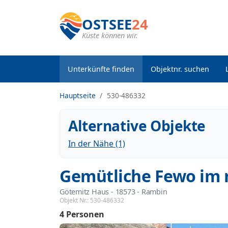
OSTSEE
24
Küste können wir.
Unterkünfte finden
Objektnr. suchen
Hauptseite
530-486332
Alternative Objekte
In der Nähe (1)
Gemütliche Fewo im
Götemitz Haus
 - 18573
 - Rambin
Objekt Nr.:
530-486332
4 Personen