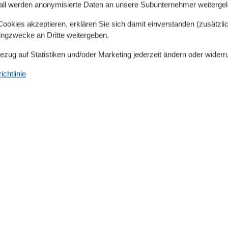
63 m²
all werden anonymisierte Daten an unsere Subunternehmer weitergele
Grillmöglichkeit
Internet im öff. Bereich
okies akzeptieren, erklären Sie sich damit einverstanden (zusätzlich
Radfreundlich
tingzwecke an Dritte weitergeben.
Wanderfreundlich
Bezug auf Statistiken und/oder Marketing jederzeit ändern oder widerr
chtlinie