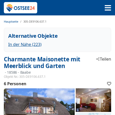
Hauptseite
305-DE9106.637.1
Alternative Objekte
In der Nähe (223)
Charmante Maisonette mit
Teilen
Meerblick und Garten
 - 18586
 - Baabe
Objekt Nr.:
305-DE9106.637.1
6 Personen
F
h