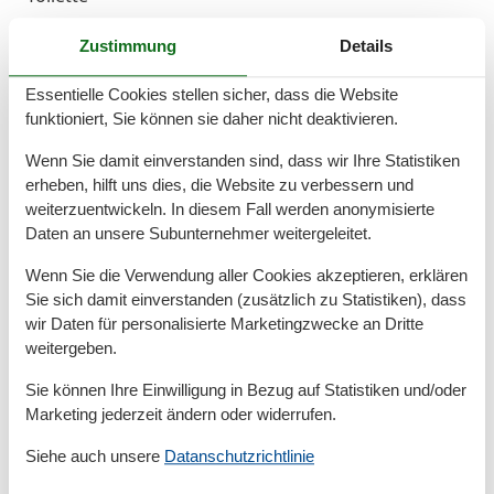
Zustimmung
Details
Kochen/Wohnen
- Kaffeemaschine: Filter-Kaffeemaschine, Pads-
Essentielle Cookies stellen sicher, dass die Website
Kaffeemaschine
funktioniert, Sie können sie daher nicht deaktivieren.
- Kühl-/Gefrierschrank: Gefrierfach, Kühlschrank
- Herd: Glaskeramikkochfeld
Wenn Sie damit einverstanden sind, dass wir Ihre Statistiken
- Dunstabzugshaube
erheben, hilft uns dies, die Website zu verbessern und
- Backofen
weiterzuentwickeln. In diesem Fall werden anonymisierte
- Toaster
Daten an unsere Subunternehmer weitergeleitet.
- Mikrowelle
Wenn Sie die Verwendung aller Cookies akzeptieren, erklären
- Wasserkocher
Sie sich damit einverstanden (zusätzlich zu Statistiken), dass
- Spülmaschine
wir Daten für personalisierte Marketingzwecke an Dritte
- Geschirrtücher
weitergeben.
- Anzahl Esstische: 1
- Gesamtzahl Sitzplätze: keine
Sie können Ihre Einwilligung in Bezug auf Statistiken und/oder
Marketing jederzeit ändern oder widerrufen.
- Anzahl Wohnzimmer: 1
- Ofen
Siehe auch unsere
Datanschutzrichtlinie