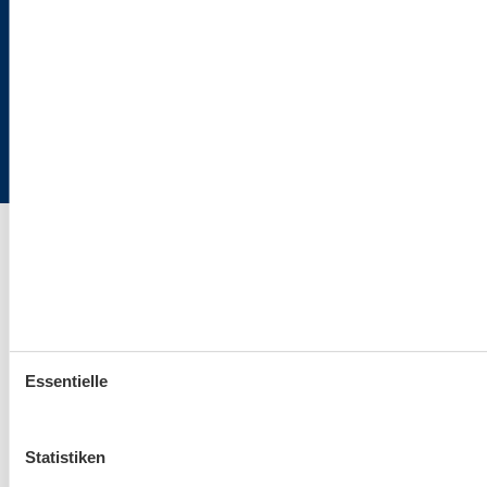
Cookies
Flaschenpost
Ostsee24.de | Büro Hamburg | Poststraße 33 | 20354 Hamburg
Essentielle
Statistiken