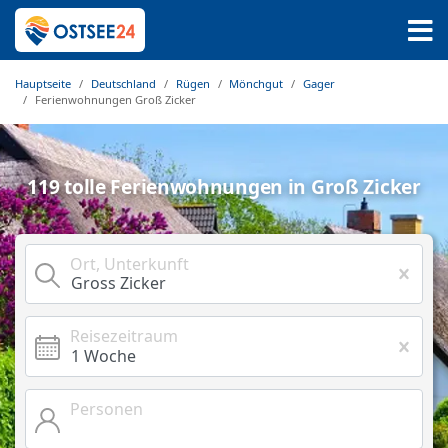
Hauptseite
Deutschland
Rügen
Mönchgut
Gager
Ferienwohnungen Groß Zicker
119 tolle Ferienwohnungen in Groß Zicker
Ort, Unterkunft
Reisezeitraum
Personen