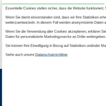
Rund um deinen Urlaub an der Ostsee
Essentielle Cookies stellen sicher, dass die Website funktioniert,
Wenn Sie damit einverstanden sind, dass wir Ihre Statistiken erhe
Unterkünfte nach Region
▾
weiterzuentwickeln. In diesem Fall werden anonymisierte Daten 
Rügen
▾
Wenn Sie die Verwendung aller Cookies akzeptieren, erklären Sie 
Daten für personalisierte Marketingzwecke an Dritte weitergeben.
Mönchgut
▾
Sie können Ihre Einwilligung in Bezug auf Statistiken und/oder Ma
Gager
▾
Siehe auch unsere
Datanschutzrichtlinie
Impressum & Rechtlicher Tüdelkram
Über uns
AGB
Datenschutz