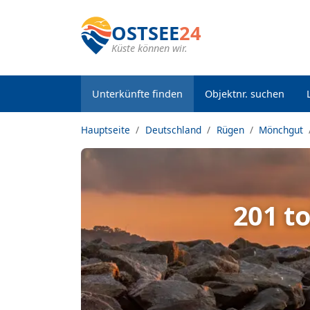
OSTSEE
24
Küste können wir.
Unterkünfte finden
Objektnr. suchen
Hauptseite
Deutschland
Rügen
Mönchgut
201 t