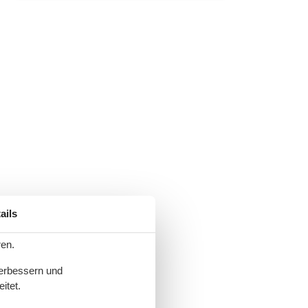
ails
ren.
verbessern und
itet.