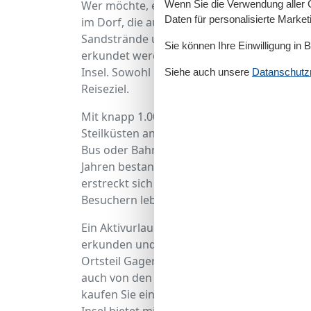
Wenn Sie die Verwendung aller Co
Wer möchte, erkundet den alten Fischerhaf
Daten für personalisierte Marke
im Dorf, die auf die damalige Zeit zurückd
Sandstrände und ist nicht weit weg vom Ort
Sie können Ihre Einwilligung in 
erkundet werden kann. Fisch schmeckt in G
Insel. Sowohl kulinarisch als auch für alle Sc
Siehe auch unsere
Datanschutzri
Reiseziel.
Mit knapp 1.000 Quadratkilometern ist Rügen
Steilküsten an der Ostsee bekannt. Das Geb
Bus oder Bahn und können nach Belieben di
Jahren bestand Rügen noch aus vielen klein
erstreckt sich das Gebiet auf einer riesige
Besuchern lebt.
Ein Aktivurlaub ist sowohl für Paare als auc
erkunden und die Einzigartigkeiten der U
Ortsteil Gager gelangen Sie nicht nur schne
auch von den kulinarischen Highlights im O
kaufen Sie einen der besonderen Fische im