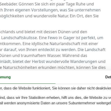
 Seebäder. Gönnen Sie sich ein paar Tage Ruhe und
h Ihren eigenen Vorstellungen, was Sie unternehmen
öglichkeiten und wundervolle Natur. Ein Ort, den Sie
tschlands und bietet mit dessen Dünen und den
 Landschaftskulisse. Eine Fewo in Gager ist perfekt, um
ntkommen. Eine idyllische Naturlandschaft mit einer
nur darauf, von Ihnen entdeckt zu werden. Die Landschaft
en Dünen und traumhaftem Wasser. Während das
lädt, bietet der Herbst wundervolle Wanderungen und
ie Naturschönheiten erkunden möchten, können Sie dies
ur mit der Familie buchen. Erkunden Sie die Region, zum
mmung
Det
 aus oder suchen Sie sich ein schönes Fleckchen in den
r, dass die Website funktioniert, Sie können sie daher nicht deaktivie
gut ist von herrlichen Küsten umgeben, die das
d, dass wir Ihre Statistiken erheben, hilft uns dies, die Website zu 
ng in der Umgebung punktet demnach nicht nur mit
all werden anonymisierte Daten an unsere Subunternehmer weitergele
en Naturspektakeln, die Sie nicht verpassen sollten.