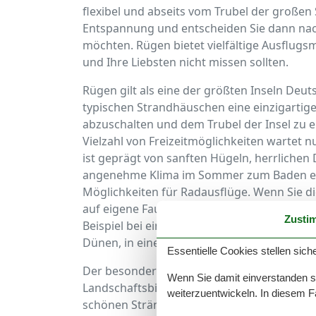
flexibel und abseits vom Trubel der großen
Entspannung und entscheiden Sie dann nac
möchten. Rügen bietet vielfältige Ausflugsm
und Ihre Liebsten nicht missen sollten.
Rügen gilt als eine der größten Inseln Deu
typischen Strandhäuschen eine einzigartige
abzuschalten und dem Trubel der Insel zu e
Vielzahl von Freizeitmöglichkeiten wartet 
ist geprägt von sanften Hügeln, herrlich
angenehme Klima im Sommer zum Baden ein
Möglichkeiten für Radausflüge. Wenn Sie d
auf eigene Faust tun oder eine geführte To
Zusti
Beispiel bei einem Bootsausflug vom Wasser
Dünen, in einem Strandhäuschen.
Essentielle Cookies stellen siche
Der besondere Ortsteil der Gemeinde Mönch
Wenn Sie damit einverstanden sin
Landschaftsbild prägen. Eine Ferienwohnu
weiterzuentwickeln. In diesem F
schönen Stränden, sondern auch einzigartig