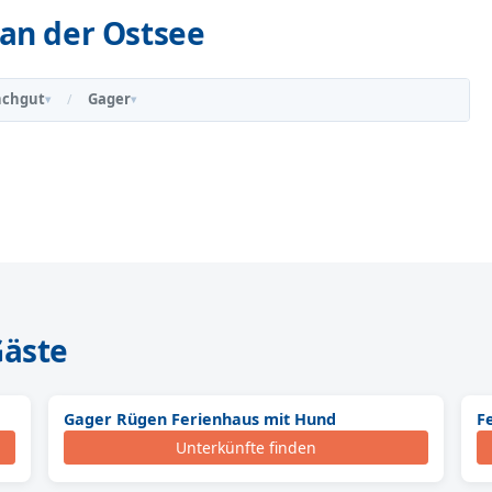
an der Ostsee
chgut
Gager
/
▾
▾
Gäste
Gager Rügen Ferienhaus mit Hund
F
Unterkünfte finden