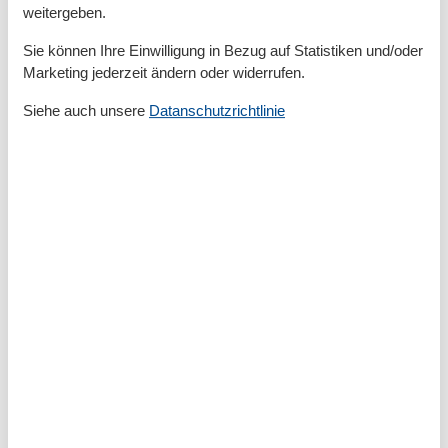
Entertainment
weitergeben.
- Fernseher: TV, Kabel-TV, Sat.-TV
Sie können Ihre Einwilligung in Bezug auf Statistiken und/oder
- Musikanlage
Marketing jederzeit ändern oder widerrufen.
- Radio
Siehe auch unsere
Datanschutzrichtlinie
Hauswirtschaft
- Wäschetrockner: zur gemeinschaftlichen Nutzung im
Gebäude
- Staubsauger
Außenbereich
- Grill: Grill
Umgebung
- Lebensmittelhandel: 500 m
- Cafés/Restaurants: 100 m
- Bahnhof: 25,0 km
- Flughafen: 130,0 km
- Autobahn: 65,0 km