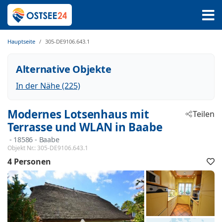
Hauptseite
305-DE9106.643.1
Alternative Objekte
In der Nähe (225)
Modernes Lotsenhaus mit
Teilen
Terrasse und WLAN in Baabe
 - 18586
 - Baabe
Objekt Nr.:
305-DE9106.643.1
4 Personen
F
h