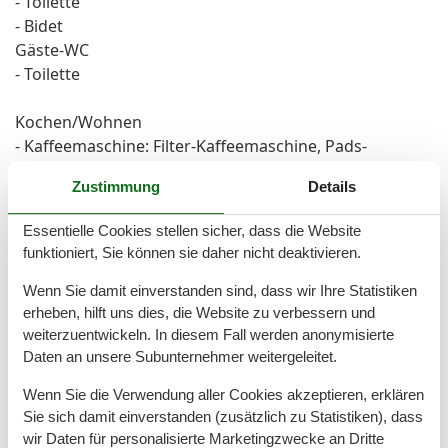
- Toilette
- Bidet
Gäste-WC
- Toilette
Kochen/Wohnen
- Kaffeemaschine: Filter-Kaffeemaschine, Pads-
Kaffeemaschine
Zustimmung
Details
- Kühl-/Gefrierschrank: Gefrierfach, Kühlschrank
- Herd: Glaskeramikkochfeld
Essentielle Cookies stellen sicher, dass die Website
- Dunstabzugshaube
funktioniert, Sie können sie daher nicht deaktivieren.
- Backofen
- Toaster
Wenn Sie damit einverstanden sind, dass wir Ihre Statistiken
- Mikrowelle
erheben, hilft uns dies, die Website zu verbessern und
weiterzuentwickeln. In diesem Fall werden anonymisierte
- Wasserkocher
Daten an unsere Subunternehmer weitergeleitet.
- Spülmaschine
- Geschirrtücher
Wenn Sie die Verwendung aller Cookies akzeptieren, erklären
- Anzahl Wohnzimmer: 1
Sie sich damit einverstanden (zusätzlich zu Statistiken), dass
wir Daten für personalisierte Marketingzwecke an Dritte