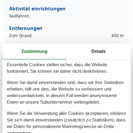
Aktivität einrichtungen
Radfahren
Entfernungen
Zum Strand
600 m
Grundeinrichtungen
Zustimmung
Details
Größe
60 m²
Essentielle Cookies stellen sicher, dass die Website
Kinder einrichtungen
funktioniert, Sie können sie daher nicht deaktivieren.
Familienfreundlich
Wenn Sie damit einverstanden sind, dass wir Ihre Statistiken
Serviceeinrichtungen
erheben, hilft uns dies, die Website zu verbessern und
Backofen
weiterzuentwickeln. In diesem Fall werden anonymisierte
Bad/WC
Daten an unsere Subunternehmer weitergeleitet.
Bettwäsche
Doppelbett
Wenn Sie die Verwendung aller Cookies akzeptieren, erklären
Dusche
Sie sich damit einverstanden (zusätzlich zu Statistiken), dass
Ebenerdig
wir Daten für personalisierte Marketingzwecke an Dritte
Einzelbett
weitergeben.