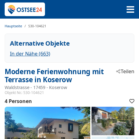
Hauptseite
530-104621
Alternative Objekte
In der Nähe (663)
Moderne Ferienwohnung mit
Teilen
Terrasse in Koserow
Waldstrasse
 - 17459
 - Koserow
Objekt Nr.:
530-104621
4 Personen
F
h