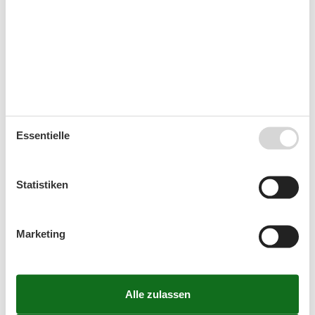
August 2026
Mo
Di
Mi
Do
Fr
Sa
So
31
1
2
32
3
4
5
6
7
8
9
33
10
11
12
13
14
15
16
Essentielle
34
17
18
19
20
21
22
23
35
24
25
26
27
28
29
30
Statistiken
36
31
Marketing
September 2026
Mo
Di
Mi
Do
Fr
Sa
So
36
1
2
3
4
5
6
37
7
8
9
10
11
12
13