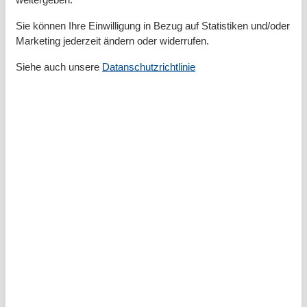
Gefriermöglichkeit
Handtücher
Sie können Ihre Einwilligung in Bezug auf Statistiken und/oder
Heizung
Marketing jederzeit ändern oder widerrufen.
Haartrockner
Insektenschutz/Gaze
Siehe auch unsere
Datanschutzrichtlinie
Internet - WLAN
Kaffeemaschine
Küche (offen)
Kühlschrank
Mehrere Schlafzimmer
Mikrowelle
Nichtraucher
Smart TV
Spülmaschine
Terrasse
Tiere nicht erlaubt
Toaster
TV - Flachbild
Waschmaschine
Wasserkocher
Wäschetrockner