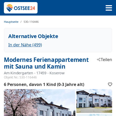
Hauptseite
530-116446
Alternative Objekte
In der Nähe (499)
Modernes Ferienappartement
Teilen
mit Sauna und Kamin
Am Kindergarten
 - 17459
 - Koserow
Objekt Nr.:
530-116446
6 Personen
davon 1 Kind (0-3 Jahre alt)
F
h