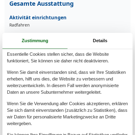
Gesamte Ausstattung
Aktivität einrichtungen
Radfahren
Entfernungen
Zustimmung
Details
Zum (Kur-)Park/Wald
500 m
Zum Arzt
350 m
Essentielle Cookies stellen sicher, dass die Website
Zum Bahnhof
1,5 km
funktioniert, Sie können sie daher nicht deaktivieren.
Zum Bäcker
600 m
Zum Flughafen
24 km
Wenn Sie damit einverstanden sind, dass wir Ihre Statistiken
Zum Geldautomaten/Bank
750 m
erheben, hilft uns dies, die Website zu verbessern und
Zum Golfplatz
22,5 km
weiterzuentwickeln. In diesem Fall werden anonymisierte
Zum Krankenhaus/Klinik
18,8 km
Daten an unsere Subunternehmer weitergeleitet.
Zum Nachbarn
10 m
Zum Radweg
1 km
Wenn Sie die Verwendung aller Cookies akzeptieren, erklären
Zum Restaurant
500 m
Sie sich damit einverstanden (zusätzlich zu Statistiken), dass
Zum Strand
600 m
wir Daten für personalisierte Marketingzwecke an Dritte
Zum Supermarkt
1 km
Zum Wanderweg
500 m
weitergeben.
Zum Zentrum
1 km
Sie können Ihre Einwilligung in Bezug auf Statistiken und/oder