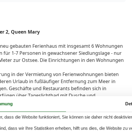
er 2, Queen Mary
8 neu gebauten Ferienhaus mit insgesamt 6 Wohnungen
n für 1-7 Personen in gewachsener Siedlungslage - nur
 Meter zur Ostsee. Die Einrichtungen in den Wohnungen
fahrung in der Vermietung von Ferienwohnungen bieten
deren Urlaub in fußläufiger Entfernung zum Meer in
n. Geschäfte und Restaurants befinden sich in
erfügen über Tageslichtbad mit Dusche und
tzlich einen Elektrokachelofen. Wir freuen uns auf
mmung
Det
Koserow sind es ca. 700 Meter entlang der
r, dass die Website funktioniert, Sie können sie daher nicht deaktivie
g. Katzen leider nicht zugelassen.
d, dass wir Ihre Statistiken erheben, hilft uns dies, die Website zu 