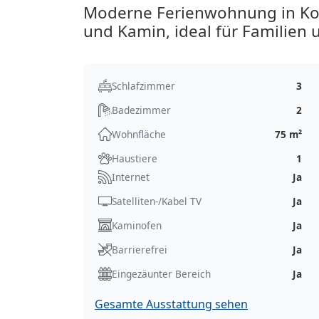
Moderne Ferienwohnung in Kos
und Kamin, ideal für Familien 
Schlafzimmer
3
Badezimmer
2
Wohnfläche
75 m²
Haustiere
1
Internet
Ja
Satelliten-/Kabel TV
Ja
Kaminofen
Ja
Barrierefrei
Ja
Eingezäunter Bereich
Ja
Gesamte Ausstattung sehen