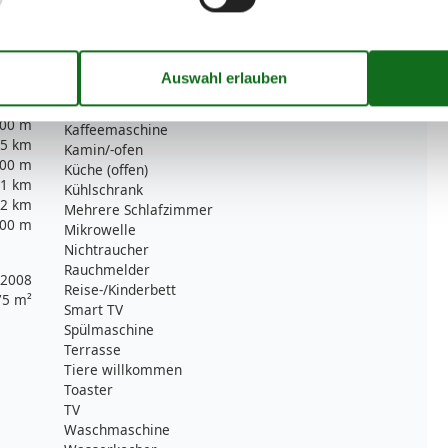
10 m
Hochstuhl
00 m
Haartrockner
2 km
Insektenschutz/Gaze
00 m
Internet - WLAN
,3 km
Kabel / Sat
00 m
Kachelofen
00 m
Kaffeemaschine
5 km
Kamin/-ofen
00 m
Küche (offen)
1 km
Kühlschrank
2 km
Mehrere Schlafzimmer
00 m
Mikrowelle
Nichtraucher
Rauchmelder
2008
Reise-/Kinderbett
75 m²
Smart TV
Spülmaschine
Terrasse
Tiere willkommen
Toaster
TV
Waschmaschine