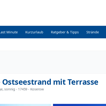
Last Minute
Kurzurlaub
Ratgeber & Tipps
Strände
Ostseestrand mit Terrasse
ge, sonnig
 - 17459
 - Koserow