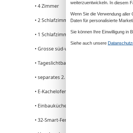
weiterzuentwickeln. In diesem F
• 4 Zimmer
Wenn Sie die Verwendung aller Co
• 2 Schlafzimmern jeweils mit Doppelbett
Daten für personalisierte Marke
Sie können Ihre Einwilligung in 
• 1 Schlafzimmer mit Tripple-Etagenbett
Siehe auch unsere
Datanschutzri
• Grosse süd-west Terrasse
• Tageslichtbad
• separates 2. WC
• E-Kachelofenkamin
• Einbauküche mit Backofen
• 32-Smart-Fernseher mit Blue-Ray-Player