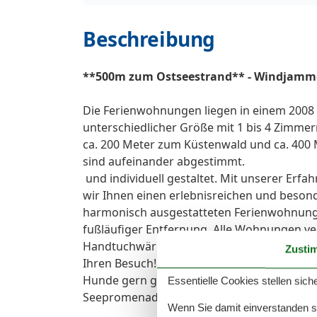
Beschreibung
**500m zum Ostseestrand** - Windjamm
Die Ferienwohnungen liegen in einem 200
unterschiedlicher Größe mit 1 bis 4 Zimmer
ca. 200 Meter zum Küstenwald und ca. 400
sind aufeinander abgestimmt.
und individuell gestaltet. Mit unserer Er
wir Ihnen einen erlebnisreichen und beson
harmonisch ausgestatteten Ferienwohnunge
fußläufiger Entfernung. Alle Wohnungen v
Handtuchwärmer, Heizung und teilweise zusä
Zusti
Ihren Besuch!
Hunde gern gesehen. zum Hundestrand von 
Essentielle Cookies stellen siche
Seepromenade. Maximal 2 Hunde pro Wohnun
Wenn Sie damit einverstanden sin