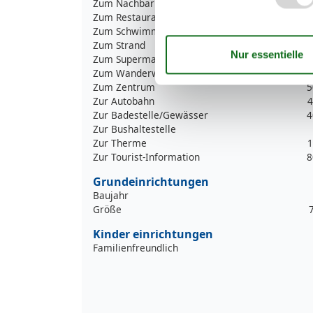
Zum Nachbarn
Zum Restaurant
4
Zum Schwimm-/Spaßbad
1
Zum Strand
4
Zum Supermarkt
1
Zum Wanderweg
2
Zum Zentrum
5
Zur Autobahn
4
Zur Badestelle/Gewässer
4
Zur Bushaltestelle
Zur Therme
1
Zur Tourist-Information
8
Grundeinrichtungen
Baujahr
Größe
Kinder einrichtungen
Familienfreundlich