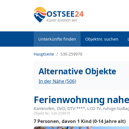
OSTSEE
24
Küste können wir.
Unterkünfte finden
Objektnr. suchen
Hauptseite
530-259970
Alternative Objekte
In der Nähe (506)
Ferienwohnung nahe 
Kaminofen, DVD, DTV:****, LCD-TV, ruhige Südla
Objekt Nr.:
530-259970
7 Personen
davon 1 Kind (0-14 Jahre alt)