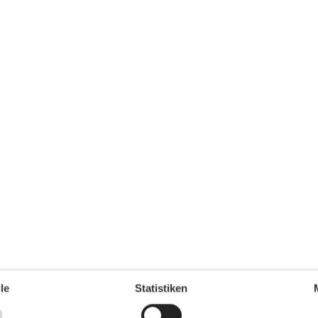
Euro; 1.11-31.03: 3,25 Euro (incl. UBB); Kinder unter 6
Serviceeinrichtungen
Backofen
Behindertenfreundlich
Doppelbett
30 m
Dusche/WC
00 m
Ebenerdig
1 km
Etagenbett
1 km
Feuerlöscher
00 m
Gefriermöglichkeit
0 km
Gäste-WC
le
Statistiken
,5 km
Haustiere erlaubt oder auf Anfrage
1 km
Heizung