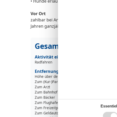
• Hunde erlaubt
Vor Ort
zahlbar bei Anreise pro Tag: 1.4-31.10: 3,65 
Jahren ganzjährig frei
Gesamte Ausstattung
Aktivität einrichtungen
Radfahren
Entfernungen
Höhe über dem Meeresspiegel
Zum (Kur-)Park/Wald
3
Zum Arzt
Zum Bahnhof
Zum Bäcker
8
Zum Flughafen
3
Essentiel
Zum Freizeitpark
1
Zum Geldautomaten/Bank