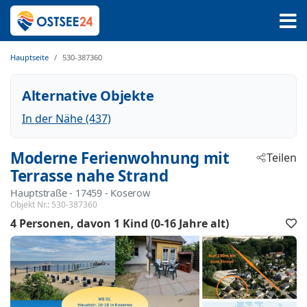
Hauptseite
530-387360
Alternative Objekte
In der Nähe (437)
Moderne Ferienwohnung mit
Teilen
Terrasse nahe Strand
Hauptstraße
 - 17459
 - Koserow
Objekt Nr.:
530-387360
4 Personen
davon 1 Kind (0-16 Jahre alt)
F
h