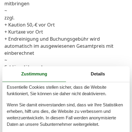
mitbringen
~
zzgl.
+ Kaution 50,-€ vor Ort
+ Kurtaxe vor Ort
+ Endreinigung und Buchungsgebühr wird
automatisch im ausgewiesenen Gesamtpreis mit
einberechnet
~
Schlüsselübergabe:
Rezeption - Oberförsterweg 12, Zempin
Zustimmung
Details
Anreise von 15.00 bis 18.00 Uhr und Abreise zu 10:00
Essentielle Cookies stellen sicher, dass die Website
Uhr
funktioniert, Sie können sie daher nicht deaktivieren.
Die vor Ort zu zahlenden Leistungen sind direkt bei
Wenn Sie damit einverstanden sind, dass wir Ihre Statistiken
Anreise/Schlüsselübergabe zu begleichen.
erheben, hilft uns dies, die Website zu verbessern und
Es sind nur Zahlungen mit Bargeld möglich (keine
weiterzuentwickeln. In diesem Fall werden anonymisierte
Kartenzahlung).
Daten an unsere Subunternehmer weitergeleitet.