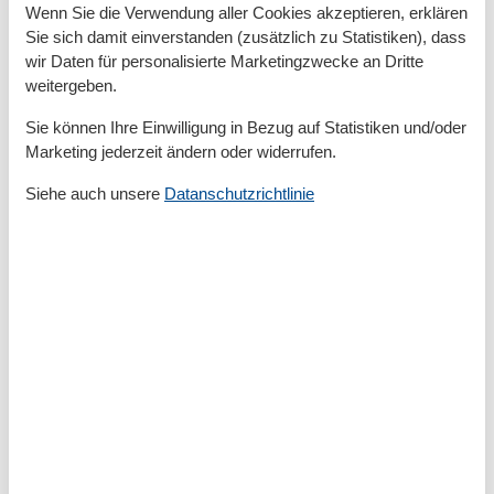
Wenn Sie die Verwendung aller Cookies akzeptieren, erklären
Vor Ort
Sie sich damit einverstanden (zusätzlich zu Statistiken), dass
Kaution 50,-Euro, ortsübliche Kurtaxe, auf Wunsch
wir Daten für personalisierte Marketingzwecke an Dritte
kann Bettwäsche vor Ort für 16,-Euro p.P. und
weitergeben.
Handtücher für 13,-Euro ausgeliehen werden
Sie können Ihre Einwilligung in Bezug auf Statistiken und/oder
Marketing jederzeit ändern oder widerrufen.
Gesamte Ausstattung
Siehe auch unsere
Datanschutzrichtlinie
Aktivität einrichtungen
Radfahren
Entfernungen
Zum (Kur-)Park/Wald
200 m
Zum Bahnhof
1 km
Zum Bäcker
600 m
Zum Geldautomaten/Bank
600 m
Zum Strand
200 m
Zum Supermarkt
600 m
Zum Wanderweg
200 m
Zum Zentrum
600 m