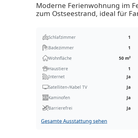
Moderne Ferienwohnung im Fer
zum Ostseestrand, ideal für F
Schlafzimmer
1
Badezimmer
1
Wohnfläche
50 m²
Haustiere
1
Internet
Ja
Satelliten-/Kabel TV
Ja
Kaminofen
Ja
Barrierefrei
Ja
Gesamte Ausstattung sehen