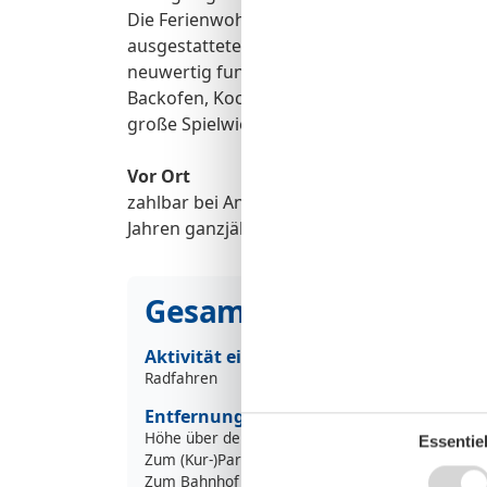
Die Ferienwohnung liegt im Erdgeschoß de
ausgestatteter Küche, Schlafzimmer und Ta
neuwertig funktional und qualitativ hochwe
Backofen, Kochfeld, Geschirrspüler, Gefrier
große Spielwiese.
Vor Ort
zahlbar bei Anreise pro Tag: 1.4-31.10: 3,65 
Jahren ganzjährig frei
Gesamte Ausstattung
Aktivität einrichtungen
Radfahren
Entfernungen
Höhe über dem Meeresspiegel
Essentiel
Zum (Kur-)Park/Wald
Zum Bahnhof
1