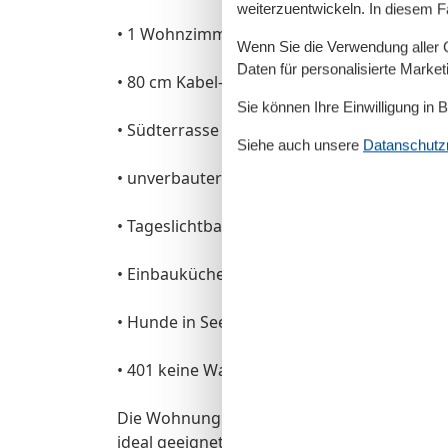
weiterzuentwickeln. In diesem F
• 1 Wohnzimmer mit offener Küche, Eßtisch
Wenn Sie die Verwendung aller Co
Daten für personalisierte Marke
• 80 cm Kabel-Smart-TV, CD, DVD, sep. Radio
Sie können Ihre Einwilligung in 
• Südterrasse mit Tisch, Stuhl, Sonnenschi
Siehe auch unsere
Datanschutzri
• unverbauter Blick auf den Küstenwald
• Tageslichtbad
• Einbauküche mit Spülmaschine, Ceranfeld,
• Hunde in Seeschwalbe 102 und 302 erlaub
• 401 keine Waschmaschine
Die Wohnung verfügt über ein Schlafzimme
ideal geeignet für Familien und Hundeliebh