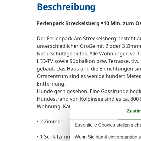
Beschreibung
Ferienpark Streckelsberg *10 Min. zum O
Der Ferienpark Am Streckelsberg besteht 
unterschiedlicher Größe mit 2 oder 3 Zimm
Naturschutzgebietes. Alle Wohnungen verfüg
LED-TV sowie Südbalkon bzw. Terrasse, tl
gebaut. Das Haus und die Einrichtungen si
Ortszentrum sind es wenige hundert Meter.
Entfernung.
Hunde gern gesehen. Eine Gassirunde begi
Hundestrand von Kölpinsee sind es ca. 80
Wohnung. Katzen leider nicht erlaubt.
Zusti
• 2 Zimmer
Essentielle Cookies stellen siche
• 1 Schlafzimmer mit Doppelbett und zusätz
Wenn Sie damit einverstanden sin