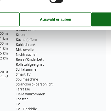
00 m
Hochstuhl
5 km
Haartrockner
2 km
Internet - WLAN
1 km
Kabel / Sat
00 m
Kaffeemaschine
00 m
Kamin/-ofen
00 m
Kissen
1 km
Küche (offen)
00 m
Kühlschrank
1 km
Mikrowelle
5 km
Nichtraucher
2 km
Reise-/Kinderbett
Rollstuhlgeeignet
Schlafzimmer
2010
Smart TV
50 m²
Spülmaschine
Strandkorb (persönlich)
Terrasse
Tiere willkommen
Toaster
TV
TV - Flachbild