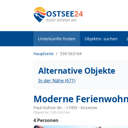
OSTSEE
24
Küste können wir.
Unterkünfte finden
Objektnr. suchen
Hauptseite
530-563164
Alternative Objekte
In der Nähe (671)
Moderne Ferienwohn
Paul-Kühne-Str.
 - 17459
 - Koserow
Objekt Nr.:
530-563164
4 Personen