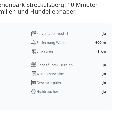
ienpark Streckelsberg, 10 Minuten
amilien und Hundeliebhaber.
Kurzurlaub möglich
Ja
Entfernung Wasser
600 m
Einkaufen
1 km
Eingezäunter Bereich
Ja
Waschmaschine
Ja
Geschirrspüler
Ja
Nichtraucher
Ja