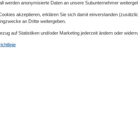
all werden anonymisierte Daten an unsere Subunternehmer weitergele
, Couchecke, Elektrokamin
okies akzeptieren, erklären Sie sich damit einverstanden (zusätzlich
tingzwecke an Dritte weitergeben.
Bezug auf Statistiken und/oder Marketing jederzeit ändern oder widerr
rm, Strandkorb
chtlinie
 Backofen, etc.
t
r mit Doppelbett undzusätzlichem. Die Wohnung ist
aber.