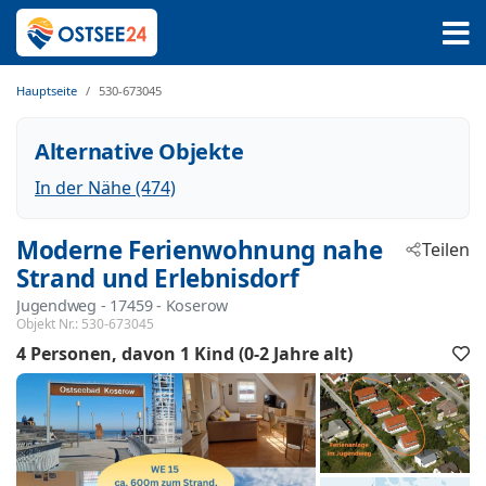
Hauptseite
530-673045
Alternative Objekte
In der Nähe (474)
Moderne Ferienwohnung nahe
Teilen
Strand und Erlebnisdorf
Jugendweg
 - 17459
 - Koserow
Objekt Nr.:
530-673045
4 Personen
davon 1 Kind (0-2 Jahre alt)
F
h