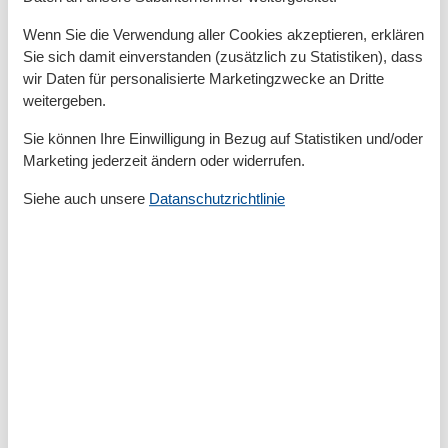
~
Wenn Sie die Verwendung aller Cookies akzeptieren, erklären
Schlüsselübergabe:
Sie sich damit einverstanden (zusätzlich zu Statistiken), dass
Rezeption - Oberförsterweg 12, Zempin
wir Daten für personalisierte Marketingzwecke an Dritte
Anreise von 15.00 bis 18.00 Uhr und Abreise zu 10:00
weitergeben.
Uhr
Sie können Ihre Einwilligung in Bezug auf Statistiken und/oder
Marketing jederzeit ändern oder widerrufen.
Die vor Ort zu zahlenden Leistungen sind direkt bei
Anreise/Schlüsselübergabe zu begleichen.
Siehe auch unsere
Datanschutzrichtlinie
Es sind nur Zahlungen mit Bargeld möglich (keine
Kartenzahlung).
Vor Ort
Kaution 50,-Euro, ortsübliche Kurtaxe, auf Wunsch
kann Bettwäsche vor Ort für 16,-Euro p.P. und
Handtücher für 13,-Euro ausgeliehen werden
Gesamte Ausstattung