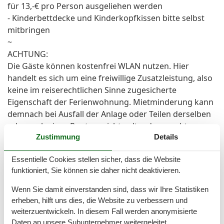
für 13,-€ pro Person ausgeliehen werden
- Kinderbettdecke und Kinderkopfkissen bitte selbst
mitbringen
~
ACHTUNG:
Die Gäste können kostenfrei WLAN nutzen. Hier
handelt es sich um eine freiwillige Zusatzleistung, also
keine im reiserechtlichen Sinne zugesicherte
Eigenschaft der Ferienwohnung. Mietminderung kann
demnach bei Ausfall der Anlage oder Teilen derselben
oder auch eines Routers nicht geltend gemacht
Zustimmung
Details
werden.
~
Essentielle Cookies stellen sicher, dass die Website
Zusätzliche Preise:
funktioniert, Sie können sie daher nicht deaktivieren.
+ Kaution 50,-€ vor Ort
+ Kurtaxe vor Ort
Wenn Sie damit einverstanden sind, dass wir Ihre Statistiken
+ Endreinigung und Buchungsgebühr wird
erheben, hilft uns dies, die Website zu verbessern und
automatisch im ausgewiesenen Gesamtpreis mit
weiterzuentwickeln. In diesem Fall werden anonymisierte
einberechnet
Daten an unsere Subunternehmer weitergeleitet.