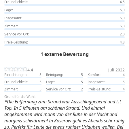
Freundlichkeit:
4,5
Lage:
5,0
Insgesamt:
5,0
Zimmer:
5,0
Service vor Ort:
2,0
Preis-Leistung:
4,8
1 externe Bewertung
4,4
Juli 2022
Einrichtungen:
5
Reinigung:
5
Komfort:
4
Freundlichkeit:
5
Lage:
5
Insgesamt:
5
Zimmer:
5
Service vor Ort:
2
Preis-Leistung:
4
Grund für die Wahl:
Die Entfernung zum Strand war Ausschlaggebend und ist
Top. In 5 Minuten am schönen Strand. Und einmal
angekommen wird mann von der Ruhe in der Nacht und
morgens schwärmen! In Koserow geht es Abends sehr ruhig
zu. Perfekt für Leute die etwas ruhiger Urlauben wollen. Bei