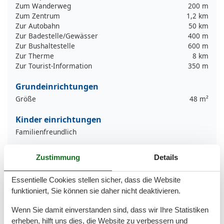
Zum Wanderweg
200 m
Zum Zentrum
1,2 km
Zur Autobahn
50 km
Zur Badestelle/Gewässer
400 m
Zur Bushaltestelle
600 m
Zur Therme
8 km
Zur Tourist-Information
350 m
Grundeinrichtungen
Größe
48 m²
Kinder einrichtungen
Familienfreundlich
Serviceeinrichtungen
Zustimmung
Details
Backofen
Balkon
Essentielle Cookies stellen sicher, dass die Website
Bettwäsche
funktioniert, Sie können sie daher nicht deaktivieren.
Doppelbett
Dusche/WC
Wenn Sie damit einverstanden sind, dass wir Ihre Statistiken
Gefriermöglichkeit
erheben, hilft uns dies, die Website zu verbessern und