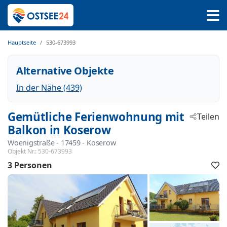
Hauptseite
530-673993
Alternative Objekte
In der Nähe (439)
Gemütliche Ferienwohnung mit
Teilen
Balkon in Koserow
Woenigstraße
 - 17459
 - Koserow
Objekt Nr.:
530-673993
3 Personen
F
h