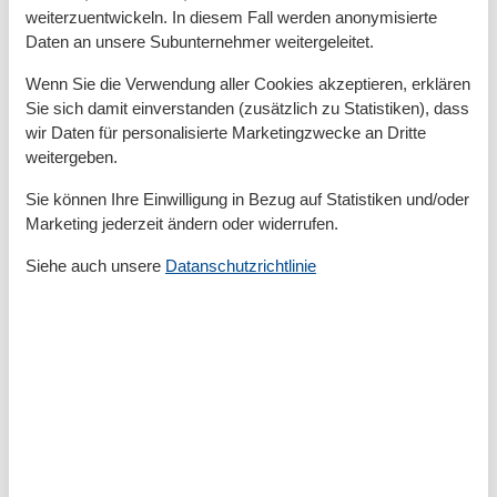
Kabel / Sat
weiterzuentwickeln. In diesem Fall werden anonymisierte
Kaffeemaschine
Daten an unsere Subunternehmer weitergeleitet.
Küche (offen)
Kühlschrank
Wenn Sie die Verwendung aller Cookies akzeptieren, erklären
Nichtraucher
Sie sich damit einverstanden (zusätzlich zu Statistiken), dass
Rauchmelder
wir Daten für personalisierte Marketingzwecke an Dritte
Schlafsofa
Schlafzimmer
weitergeben.
Spülmaschine
Sie können Ihre Einwilligung in Bezug auf Statistiken und/oder
Tiere nicht erlaubt
Toaster
Marketing jederzeit ändern oder widerrufen.
TV
Siehe auch unsere
Datanschutzrichtlinie
TV - Flachbild
Wasserkocher
Umliegende einrichtungen
Parkplatz
Unterkünfte
100% Ökostrom
Energiespar-Beleuchtung
Grillmöglichkeit