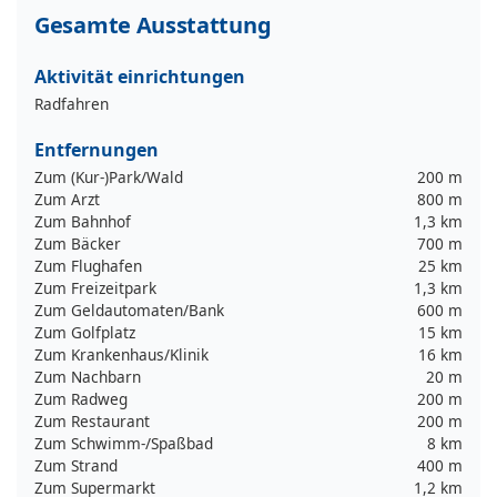
Gesamte Ausstattung
Aktivität einrichtungen
Radfahren
Entfernungen
Zum (Kur-)Park/Wald
200 m
Zum Arzt
800 m
Zum Bahnhof
1,3 km
Zum Bäcker
700 m
Zum Flughafen
25 km
Zum Freizeitpark
1,3 km
Zum Geldautomaten/Bank
600 m
Zum Golfplatz
15 km
Zum Krankenhaus/Klinik
16 km
Zum Nachbarn
20 m
Zum Radweg
200 m
Zum Restaurant
200 m
Zum Schwimm-/Spaßbad
8 km
Zum Strand
400 m
Zum Supermarkt
1,2 km