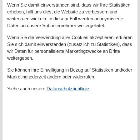
Grundeinrichtungen
Wenn Sie damit einverstanden sind, dass wir Ihre Statistiken
Baujahr
2008
erheben, hilft uns dies, die Website zu verbessern und
Größe
65 m²
weiterzuentwickeln. In diesem Fall werden anonymisierte
Daten an unsere Subunternehmer weitergeleitet.
Kinder einrichtungen
Wenn Sie die Verwendung aller Cookies akzeptieren, erklären
Familienfreundlich
Sie sich damit einverstanden (zusätzlich zu Statistiken), dass
Serviceeinrichtungen
wir Daten für personalisierte Marketingzwecke an Dritte
weitergeben.
Balkon
Dusche/WC
Sie können Ihre Einwilligung in Bezug auf Statistiken und/oder
Frühstücksservice
Marketing jederzeit ändern oder widerrufen.
Gefriermöglichkeit
Haustiere erlaubt oder auf Anfrage
Siehe auch unsere
Datanschutzrichtlinie
Heizung
Hochstuhl
Haartrockner
Insektenschutz/Gaze
Internet - WLAN
Kabel / Sat
Küche (offen)
Kühlschrank
Mehrere Schlafzimmer