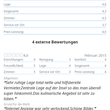
Lage:
4,6
Insgesamt:
4,3
Zimmer:
4,5
Service vor Ort:
3,7
Preis-Leistung:
4,0
4 externe Bewertungen
4,0
Februar 2015
Einrichtungen:
4
Reinigung:
3
Komfort:
4
Freundlichkeit:
5
Lage:
4
Insgesamt:
4
Zimmer:
5
Service vor Ort:
3
Preis-Leistung:
4
Allgemein:
Sehr ruhige Lage total nette und hilfsbereite
Vermieter.Zentrale Lage auf der Insel so das man überall
super hinkommt.Das kulinarische Angebot ist sehr zu
loben.
Grund für die Wahl:
Internet Anzeige war sehr verlockend.Schöne Bilder.