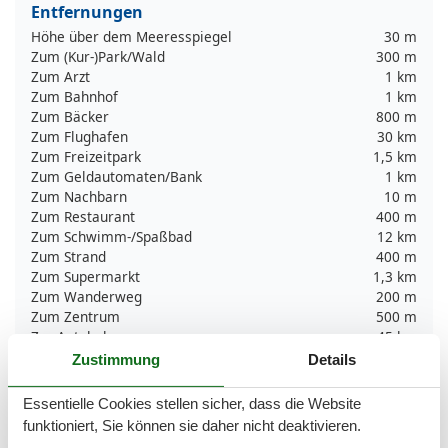
Entfernungen
Höhe über dem Meeresspiegel
30 m
Zum (Kur-)Park/Wald
300 m
Zum Arzt
1 km
Zum Bahnhof
1 km
Zum Bäcker
800 m
Zum Flughafen
30 km
Zum Freizeitpark
1,5 km
Zum Geldautomaten/Bank
1 km
Zum Nachbarn
10 m
Zum Restaurant
400 m
Zum Schwimm-/Spaßbad
12 km
Zum Strand
400 m
Zum Supermarkt
1,3 km
Zum Wanderweg
200 m
Zum Zentrum
500 m
Zur Autobahn
45 km
Zur Badestelle/Gewässer
400 m
Zustimmung
Details
Zur Bushaltestelle
1 km
Zur Therme
12 km
Essentielle Cookies stellen sicher, dass die Website
Zur Tourist-Information
800 m
funktioniert, Sie können sie daher nicht deaktivieren.