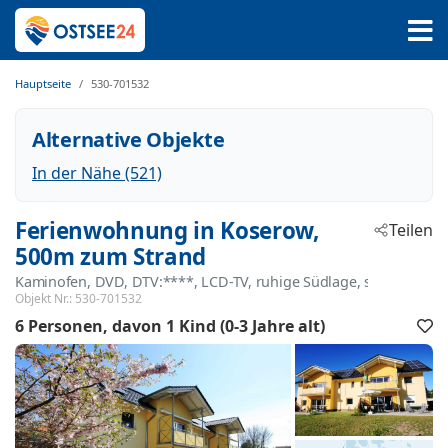
Hauptseite
530-701532
Alternative Objekte
In der Nähe (521)
Ferienwohnung in Koserow,
Teilen
500m zum Strand
Kaminofen, DVD, DTV:****, LCD-TV, ruhige Südlage, sonnig
 - Ko
Objekt Nr.:
530-701532
 - 17
6 Personen
davon 1 Kind (0-3 Jahre alt)
F
h