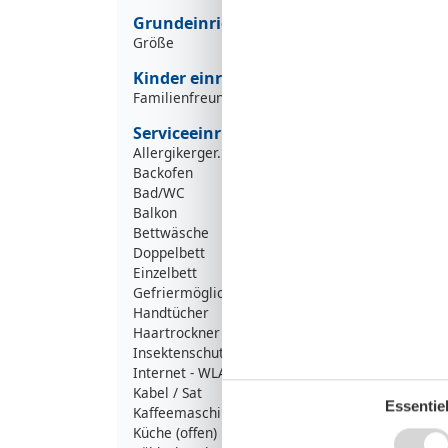
Grundeinrichtungen
Größe
Kinder einrichtungen
Familienfreundlich
Serviceeinrichtungen
Allergikerger. (tierfrei)
Backofen
Bad/WC
Balkon
Bettwäsche
Doppelbett
Einzelbett
Gefriermöglichkeit
Handtücher
Haartrockner
Insektenschutz/Gaze
Internet - WLAN
Kabel / Sat
Essentiel
Kaffeemaschine
Küche (offen)