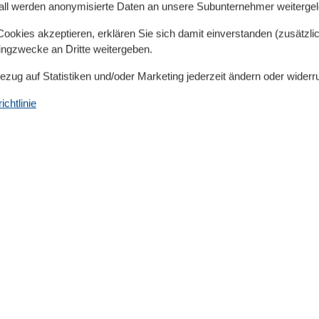
all werden anonymisierte Daten an unsere Subunternehmer weitergele
ich mit Zugang zum Balkon, gemütlicher Sofaecke und
okies akzeptieren, erklären Sie sich damit einverstanden (zusätzlich
tingzwecke an Dritte weitergeben.
 Mikrowelle, 4 Zonen - Cerankochfeld, Kühlschrank mit
Bezug auf Statistiken und/oder Marketing jederzeit ändern oder widerr
rkocher) sowie Esstisch
chtlinie
erschrank
eiderschrank im Spitzboden
ekt neben dem Haus. Im Haus befindet sich eine
tomat genutzt werden kann. Ein abschließbarer
t neben dem Haus.
Umliegende einrichtungen
00 m
Parkplatz
00 m