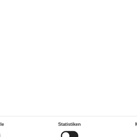
Unterkünfte
Allergikerfreundlich
60 m²
Fahrradraum abschließbar
Internet im öff. Bereich
Nichtraucherhaus
Trockenraum
le
Statistiken