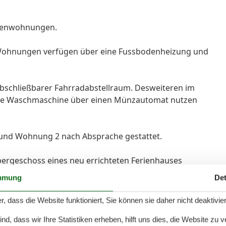
rienwohnungen.
le Wohnungen verfügen über eine Fussbodenheizung und
bschließbarer Fahrradabstellraum. Desweiteren im
eine Waschmaschine über einen Münzautomat nutzen
 und Wohnung 2 nach Absprache gestattet.
rgeschoss eines neu errichteten Ferienhauses
mmung
Det
 Insel Usedom. Sie bietet Platz für insgesamt 4
r, dass die Website funktioniert, Sie können sie daher nicht deaktivie
d, dass wir Ihre Statistiken erheben, hilft uns dies, die Website zu 