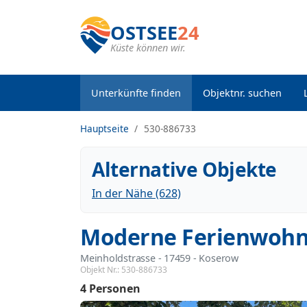
OSTSEE
24
Küste können wir.
Unterkünfte finden
Objektnr. suchen
Hauptseite
530-886733
Alternative Objekte
In der Nähe (628)
Moderne Ferienwohn
Meinholdstrasse
 - 17459
 - Koserow
Objekt Nr.:
530-886733
4 Personen