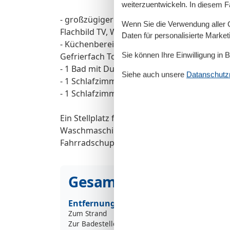
weiterzuentwickeln. In diesem F
- großzügiger lichtdurchfluteter Wohnbere
Wenn Sie die Verwendung aller Co
Flachbild TV, Wlan
Daten für personalisierte Marke
- Küchenbereich mit Küchenzeile (Backofen,
Sie können Ihre Einwilligung in 
Gefrierfach Toaster, Kaffeemaschine, Wasse
- 1 Bad mit Dusche, WC und Waschtisch
Siehe auch unsere
Datanschutzri
- 1 Schlafzimmer mit Doppelbett und Kleid
- 1 Schlafzimmer mit 2 Einzelbetten und Kl
Ein Stellplatz für Ihren PKW finden Sie dir
Waschmaschine, welche über einen Münzau
Fahrradschuppen befindet sich auch direk
Gesamte Ausstattung
Entfernungen
Zum Strand
6
Zur Badestelle/Gewässer
6