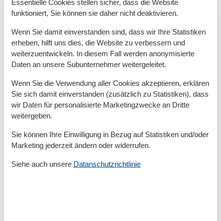
Essentielle Cookies stellen sicher, dass die Website
Zur Therme
10 km
funktioniert, Sie können sie daher nicht deaktivieren.
Zur Tourist-Information
700 m
Wenn Sie damit einverstanden sind, dass wir Ihre Statistiken
Grundeinrichtungen
erheben, hilft uns dies, die Website zu verbessern und
Baujahr
2009
weiterzuentwickeln. In diesem Fall werden anonymisierte
Größe
70 m²
Daten an unsere Subunternehmer weitergeleitet.
Kinder einrichtungen
Wenn Sie die Verwendung aller Cookies akzeptieren, erklären
Sie sich damit einverstanden (zusätzlich zu Statistiken), dass
Familienfreundlich
wir Daten für personalisierte Marketingzwecke an Dritte
Serviceeinrichtungen
weitergeben.
Allergikerger. (tierfrei)
Sie können Ihre Einwilligung in Bezug auf Statistiken und/oder
Backofen
Marketing jederzeit ändern oder widerrufen.
Behindertenfreundlich
Dusche/WC
Siehe auch unsere
Datanschutzrichtlinie
Gefriermöglichkeit
Heizung
Hochstuhl
Haartrockner
Internet - WLAN
Kabel / Sat