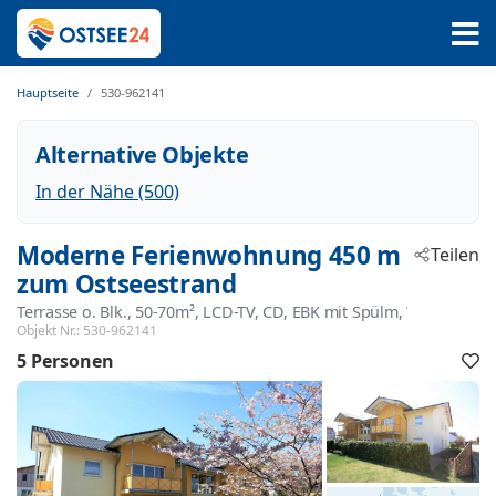
Hauptseite
530-962141
Alternative Objekte
In der Nähe (500)
Moderne Ferienwohnung 450 m
Teilen
zum Ostseestrand
Terrasse o. Blk., 50-70m², LCD-TV, CD, EBK mit Spülm, WM+Tr
 - K
Objekt Nr.:
530-962141
 - 17
5 Personen
F
h