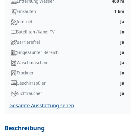
Entfernung Wasser
400 m
Einkaufen
1 km
Internet
Ja
Satelliten-/Kabel TV
Ja
Barrierefrei
Ja
Eingezäunter Bereich
Ja
Waschmaschine
Ja
Trockner
Ja
Geschirrspüler
Ja
Nichtraucher
Ja
Gesamte Ausstattung sehen
Beschreibung