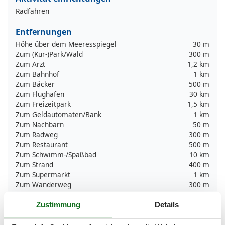
Radfahren
Entfernungen
Höhe über dem Meeresspiegel
30 m
Zum (Kur-)Park/Wald
300 m
Zum Arzt
1,2 km
Zum Bahnhof
1 km
Zum Bäcker
500 m
Zum Flughafen
30 km
Zum Freizeitpark
1,5 km
Zum Geldautomaten/Bank
1 km
Zum Nachbarn
50 m
Zum Radweg
300 m
Zum Restaurant
500 m
Zum Schwimm-/Spaßbad
10 km
Zum Strand
400 m
Zum Supermarkt
1 km
Zum Wanderweg
300 m
Zum Zentrum
500 m
Zur Autobahn
45 km
Zustimmung
Details
Zur Badestelle/Gewässer
400 m
Zur Bushaltestelle
1 km