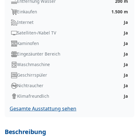
Entfernung Wasser
200 m
Einkaufen
1.500 m
Internet
Ja
Satelliten-/Kabel TV
Ja
Kaminofen
Ja
Eingezäunter Bereich
Ja
Waschmaschine
Ja
Geschirrspüler
Ja
Nichtraucher
Ja
Klimafreundlich
Ja
Gesamte Ausstattung sehen
Beschreibung