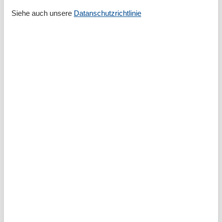
Familienfreundlich
Siehe auch unsere
Datanschutzrichtlinie
Serviceeinrichtungen
Backofen
Doppelbett
Dusche/WC
Ebenerdig
Etagenbett
Gefriermöglichkeit
Haustiere erlaubt oder auf Anfrage
Heizung
Hochstuhl
Haartrockner
Insektenschutz/Gaze
Internet - WLAN
Kabel / Sat
Kachelofen
Kaffeemaschine
Kamin/-ofen
Kissen
Küche (offen)
Kühlschrank