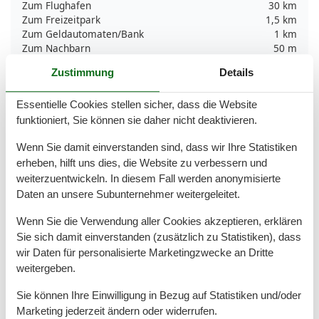
Zum Flughafen
30 km
Zum Freizeitpark
1,5 km
Zum Geldautomaten/Bank
1 km
Zum Nachbarn
50 m
Zum Radweg
100 m
Zustimmung
Details
Zum Restaurant
200 m
Zum Strand
200 m
Essentielle Cookies stellen sicher, dass die Website
Zum Supermarkt
1,5 km
Zum Wanderweg
100 m
funktioniert, Sie können sie daher nicht deaktivieren.
Zum Zentrum
500 m
Wenn Sie damit einverstanden sind, dass wir Ihre Statistiken
Zur Autobahn
45 km
Zur Badestelle/Gewässer
200 m
erheben, hilft uns dies, die Website zu verbessern und
Zur Bushaltestelle
1 km
weiterzuentwickeln. In diesem Fall werden anonymisierte
Zur Therme
16 km
Daten an unsere Subunternehmer weitergeleitet.
Zur Tourist-Information
500 m
Wenn Sie die Verwendung aller Cookies akzeptieren, erklären
Grundeinrichtungen
Sie sich damit einverstanden (zusätzlich zu Statistiken), dass
Baujahr
2007
wir Daten für personalisierte Marketingzwecke an Dritte
Größe
53 m²
weitergeben.
Jahr renoviert
2016
Sie können Ihre Einwilligung in Bezug auf Statistiken und/oder
Kinder einrichtungen
Marketing jederzeit ändern oder widerrufen.