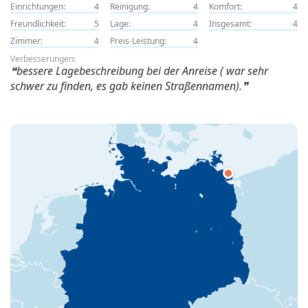
Einrichtungen:
4
Reinigung:
4
Komfort:
4
Freundlichkeit:
5
Lage:
4
Insgesamt:
4
Zimmer:
4
Preis-Leistung:
4
Verbesserungen:
bessere Lagebeschreibung bei der Anreise ( war sehr
schwer zu finden, es gab keinen Straßennamen).