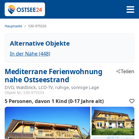
Hauptseite
530-975533
Alternative Objekte
In der Nähe (448)
Mediterrane Ferienwohnung
Teilen
nahe Ostseestrand
DVD, Waldblick, LCD-TV, ruhige, sonnige Lage
 - Koserow
Objekt Nr.:
530-975533
 - 17459
5 Personen
davon 1 Kind (0-17 Jahre alt)
F
h