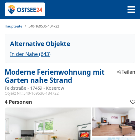
Hauptseite
540-169536-134722
Alternative Objekte
In der Nähe (643)
Moderne Ferienwohnung mit
Teilen
Garten nahe Strand
Feldstraße
 - 17459
 - Koserow
Objekt Nr.:
540-169536-134722
4 Personen
F
h