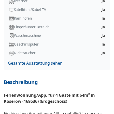
Internet
Ja
Satelliten-/Kabel TV
Ja
Kaminofen
Ja
Eingezäunter Bereich
Ja
Waschmaschine
Ja
Geschirrspüler
Ja
Nichtraucher
Ja
Gesamte Ausstattung sehen
Beschreibung
Ferienwohnung/App. für 4 Gäste mit 64m² in
Koserow (169536) (Erdgeschoss)
Ein bisschen Auszeit vom Alltag gefällig? In unserer