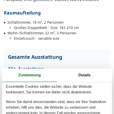
Raumaufteilung
Schlafzimmer, 18 m², 2 Personen
Großes Doppelbett - Size: 181-210 cm
Wohn-/Schlafzimmer, 22 m², 2 Personen
Einzelcouch - variable size
Gesamte Ausstattung
Allg. Ausstattung
Heizung
Zustimmung
Details
Internet
Nichtraucher
Essentielle Cookies stellen sicher, dass die Website
Rauchmelder
funktioniert, Sie können sie daher nicht deaktivieren.
Waschmaschine
WLAN
Wenn Sie damit einverstanden sind, dass wir Ihre Statistiken
erheben, hilft uns dies, die Website zu verbessern und
Außen
weiterzuentwickeln. In diesem Fall werden anonymisierte