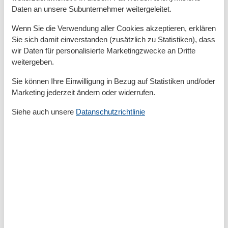
Abstellraum
Daten an unsere Subunternehmer weitergeleitet.
Eigener Strandkorb am Objekt
Fahrradstellplatz
Wenn Sie die Verwendung aller Cookies akzeptieren, erklären
Garten/Liegewiese
Sie sich damit einverstanden (zusätzlich zu Statistiken), dass
Gartenstühle-/liegen
wir Daten für personalisierte Marketingzwecke an Dritte
Grill
weitergeben.
Kostenfreies Parken
Parkplatz am Objekt
Sie können Ihre Einwilligung in Bezug auf Statistiken und/oder
Terrasse/Veranda
Marketing jederzeit ändern oder widerrufen.
Umfriedetes Gebäude/Grundstück
Siehe auch unsere
Datanschutzrichtlinie
Außenanlage
Grillplatz
Badezimmer
Dusche
Haartrockner
Basic
Größe
64 m²
Küchen
1