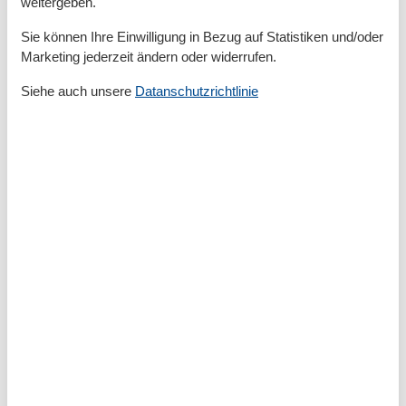
weitergeben.
Wasserski
Wassersport
Sie können Ihre Einwilligung in Bezug auf Statistiken und/oder
Wellness
Marketing jederzeit ändern oder widerrufen.
Yoga
Siehe auch unsere
Datanschutzrichtlinie
Bad
Anzahl der Duschen
1
Badezimmerfenster
Dusche
Handtücher
Haartrockner
Waschbecken
WC
Basic
Anzahl der Stockwerke
2
Baujahr
2014
JahrRenovierung
2024
Kinder willkommen
Nichtraucher
Quadratmeter
65 m²