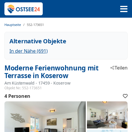
Hauptseite
552-173651
Alternative Objekte
In der Nähe (691)
Moderne Ferienwohnung mit
Teilen
Terrasse in Koserow
Am Küstenwald
 - 17459
 - Koserow
Objekt Nr.:
552-173651
4 Personen
F
h