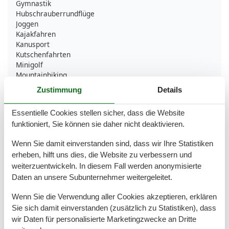
Gymnastik
Hubschrauberrundflüge
Joggen
Kajakfahren
Kanusport
Kutschenfahrten
Minigolf
Mountainbiking
Nordic Walking
Zustimmung
Details
Pilates
Qigong
Essentielle Cookies stellen sicher, dass die Website
Radfahren
funktioniert, Sie können sie daher nicht deaktivieren.
Reiten
Rudern
Wenn Sie damit einverstanden sind, dass wir Ihre Statistiken
Schwimmen
erheben, hilft uns dies, die Website zu verbessern und
Segeln
weiterzuentwickeln. In diesem Fall werden anonymisierte
Sportliche Aktivitäten
Surfen
Daten an unsere Subunternehmer weitergeleitet.
Tanzkurse
Wenn Sie die Verwendung aller Cookies akzeptieren, erklären
Tennis
Tischtennis
Sie sich damit einverstanden (zusätzlich zu Statistiken), dass
Trekking
wir Daten für personalisierte Marketingzwecke an Dritte
Wandern