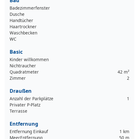
Bad
Badezimmerfenster
Dusche
Handtücher
Haartrockner
Waschbecken
WC
Basic
Kinder willkommen
Nichtraucher
Quadratmeter
42 m²
Zimmer
2
Draußen
Anzahl der Parkplätze
1
Privater P-Platz
Terrasse
Entfernung
Entfernung Einkauf
1 km
MeerEntfernung
50 m