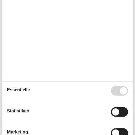
36
31
September 2026
Mo
Di
Mi
Do
Fr
Sa
So
36
1
2
3
4
5
6
37
7
8
9
10
11
12
13
38
14
15
16
17
18
19
20
39
21
22
23
24
25
26
27
40
28
29
30
Essentielle
41
Statistiken
Frei
Nicht frei
Ankunft möglich
Dauer
Marketing