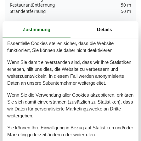
RestaurantEntfernung
50 m
Strandentfernung
50 m
Küche
Zustimmung
Details
Gefrierfach
Kaffeemaschine
Essentielle Cookies stellen sicher, dass die Website
Kochutensilien
funktioniert, Sie können sie daher nicht deaktivieren.
Küche
Kühlschrank
Wenn Sie damit einverstanden sind, dass wir Ihre Statistiken
Microwelle
erheben, hilft uns dies, die Website zu verbessern und
Spülmaschine
Teller
weiterzuentwickeln. In diesem Fall werden anonymisierte
Toaster
Daten an unsere Subunternehmer weitergeleitet.
Wasserkocher
Wenn Sie die Verwendung aller Cookies akzeptieren, erklären
Unterkunft
Sie sich damit einverstanden (zusätzlich zu Statistiken), dass
wir Daten für personalisierte Marketingzwecke an Dritte
Betten
2
Bettwäsche
weitergeben.
Doppelbetten
1
Sie können Ihre Einwilligung in Bezug auf Statistiken und/oder
Erstausstattung
Esstisch
Marketing jederzeit ändern oder widerrufen.
Familie