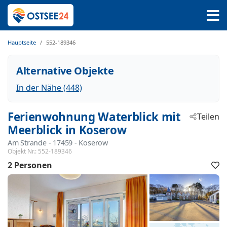
Hauptseite
552-189346
Alternative Objekte
In der Nähe (448)
Ferienwohnung Waterblick mit
Teilen
Meerblick in Koserow
Am Strande
 - 17459
 - Koserow
Objekt Nr.:
552-189346
2 Personen
F
h