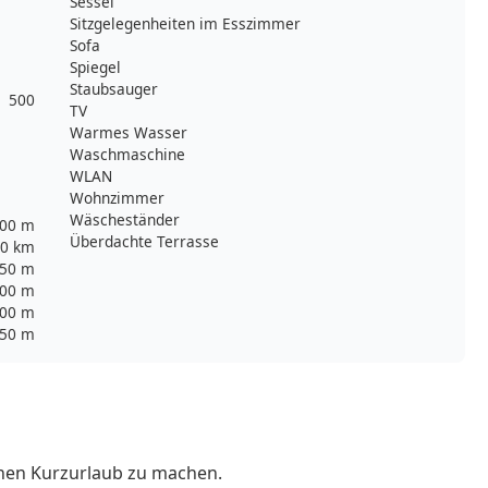
Sessel
Sitzgelegenheiten im Esszimmer
Sofa
Spiegel
Staubsauger
500
TV
Warmes Wasser
Waschmaschine
WLAN
Wohnzimmer
Wäscheständer
00 m
Überdachte Terrasse
0 km
50 m
00 m
00 m
50 m
inen Kurzurlaub zu machen.