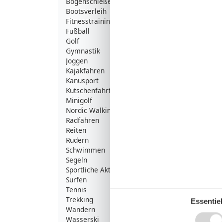
Bogenschießen
Bootsverleih
Fitnesstraining
Fußball
Golf
Gymnastik
Joggen
Kajakfahren
Kanusport
Kutschenfahrten
Minigolf
Nordic Walking
Radfahren
Reiten
Rudern
Schwimmen
Segeln
Sportliche Aktivitäten
Surfen
Tennis
Trekking
Essentiel
Wandern
Wasserski