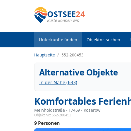
OSTSEE
24
Küste können wir.
Unterkünfte finden
Objektnr. suchen
Hauptseite
552-200453
Alternative Objekte
In der Nähe (633)
Komfortables Ferien
Meinholdstraße
 - 17459
 - Koserow
Objekt Nr.:
552-200453
9 Personen