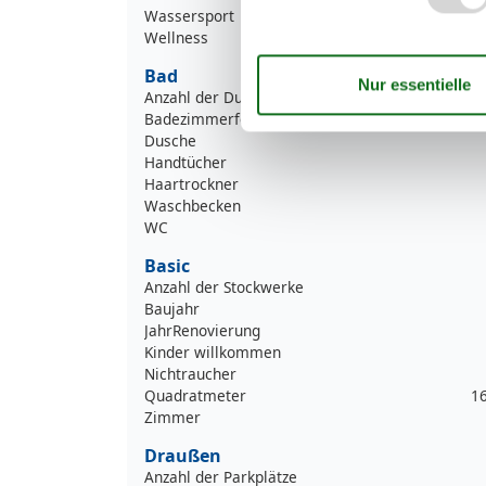
Wassersport
Wellness
Bad
Anzahl der Duschen
Badezimmerfenster
Dusche
Handtücher
Haartrockner
Waschbecken
WC
Basic
Anzahl der Stockwerke
Baujahr
JahrRenovierung
Kinder willkommen
Nichtraucher
Quadratmeter
1
Zimmer
Draußen
Anzahl der Parkplätze