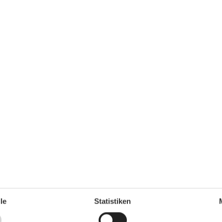
Kaffeemaschine
Kochutensilien
Küche
Kühlschrank
Microwelle
Spülmaschine
Teller
Toaster
Wasserkocher
Unterkunft
Anrichte
Anzahl der Fernseher
4
Babybett
1
Betten
9
Bettwäsche
Bügelbrett
Bügeleisen
Doppelbetten
4
Einkaufen
Erstausstattung
le
Statistiken
Esstisch
Familie