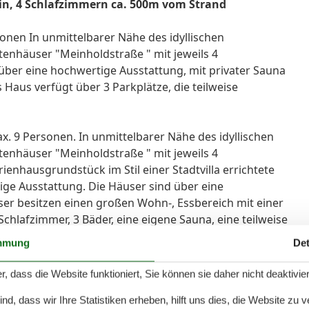
in, 4 Schlafzimmern ca. 500m vom Strand
onen In unmittelbarer Nähe des idyllischen
tenhäuser "Meinholdstraße " mit jeweils 4
über eine hochwertige Ausstattung, mit privater Sauna
Haus verfügt über 3 Parkplätze, die teilweise
x. 9 Personen. In unmittelbarer Nähe des idyllischen
tenhäuser "Meinholdstraße " mit jeweils 4
enhausgrundstück im Stil einer Stadtvilla errichtete
ge Ausstattung. Die Häuser sind über eine
er besitzen einen großen Wohn-, Essbereich mit einer
chlafzimmer, 3 Bäder, eine eigene Sauna, eine teilweise
öbeln sowie ein Grillkamin bieten Platz und Komfort
mmung
Det
steht die Möglichkeit eine Aufbettung für die 9. Person
e hintereinanderliegende Parkplätze.
r, dass die Website funktioniert, Sie können sie daher nicht deaktivie
d, dass wir Ihre Statistiken erheben, hilft uns dies, die Website zu 