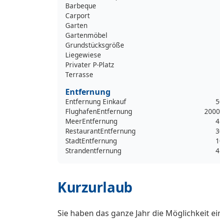
Barbeque
Carport
Garten
Gartenmöbel
Grundstücksgröße
Liegewiese
Privater P-Platz
Terrasse
Entfernung
Entfernung Einkauf
5
FlughafenEntfernung
2000
MeerEntfernung
4
RestaurantEntfernung
3
StadtEntfernung
1
Strandentfernung
4
Kurzurlaub
Sie haben das ganze Jahr die Möglichkeit e