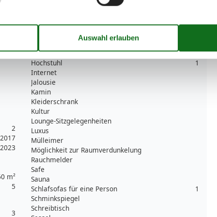
Fliegengitter
Freistehend
Fußbodenheizung
Gartenaussicht
3
Heizung
Herd
Hochstuhl
1
Internet
Jalousie
Kamin
Kleiderschrank
Kultur
Lounge-Sitzgelegenheiten
2
Luxus
2017
Mülleimer
2023
Möglichkeit zur Raumverdunkelung
Rauchmelder
Safe
60 m²
Sauna
5
Schlafsofas für eine Person
1
Schminkspiegel
Schreibtisch
3