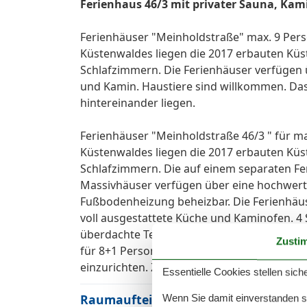
Ferienhaus 46/3 mit privater Sauna, Kam
Ferienhäuser "Meinholdstraße" max. 9 Pers
Küstenwaldes liegen die 2017 erbauten Küs
Schlafzimmern. Die Ferienhäuser verfügen 
und Kamin. Haustiere sind willkommen. Das 
hintereinander liegen.
Ferienhäuser "Meinholdstraße 46/3 " für ma
Küstenwaldes liegen die 2017 erbauten Küs
Schlafzimmern. Die auf einem separaten Feri
Massivhäuser verfügen über eine hochwerti
Fußbodenheizung beheizbar. Die Ferienhäus
voll ausgestattete Küche und Kaminofen. 4 S
überdachte Terrasse mit Garten-und Liegem
Zusti
für 8+1 Personen. In einem Schlafzimmer be
einzurichten. Zum Haus gehören 3, teilweis
Essentielle Cookies stellen siche
Raumaufteilung
Wenn Sie damit einverstanden sin