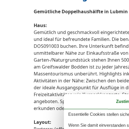
Gemütliche Doppelhaushälfte in Lubmin
Haus:
Gemütlich und geschmackvoll eingerichtet
und ideal für befreundete Familien. Die be
DOS091003 buchen. Ihre Unterkunft befinde
unmittelbarer Nähe zur Einkaufsstraße vo
Garten-/Naturgrundstück stehen Ihnen 500 
am Greifswalder Bodden ist zu jeder Jahresz
Massentourismus unberührt. Highlights ink
Aktivitäten in der Nähe: Zwischen den bei
der ideale Ausgangspunkt für Ausflüge in d
Freizeitaktivitäten wie Kurparkkonzerte, S
angeboten. Sportbegeisterte können Surfen
Zusti
erkunden oder im Greifswalder Bodden, ein
Essentielle Cookies stellen siche
Layout:
Wenn Sie damit einverstanden sin
Parterre: (offene Küche(Esstisch(4 Personen