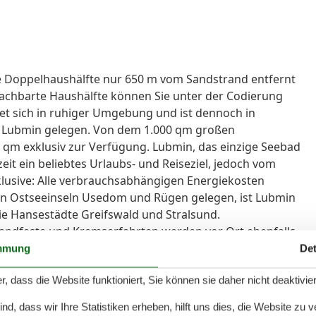
e Doppelhaushälfte nur 650 m vom Sandstrand entfernt
nachbarte Haushälfte können Sie unter der Codierung
t sich in ruhiger Umgebung und ist dennoch in
n Lubmin gelegen. Von dem 1.000 qm großen
qm exklusiv zur Verfügung. Lubmin, das einzige Seebad
eit ein beliebtes Urlaubs- und Reiseziel, jedoch vom
lusive: Alle verbrauchsabhängigen Energiekosten
den Ostseeinseln Usedom und Rügen gelegen, ist Lubmin
ie Hansestädte Greifswald und Stralsund.
trandfeste und Kremserfahrten werden vor Ort ebenfalls
, Kiten, Tauchen und per Kanu oder Boot die Gewässer
mmung
Det
em der fischreichsten Gewässer Deutschlands, angeln.
r, dass die Website funktioniert, Sie können sie daher nicht deaktivie
d, dass wir Ihre Statistiken erheben, hilft uns dies, die Website zu 
), Kochplatte(4 Kochplatten, Ceranfeld), Wasserkocher,