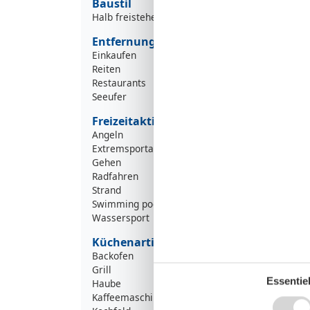
Baustil
Halb freistehend
Entfernung
Einkaufen
1
Reiten
2
Restaurants
1
Seeufer
6
Freizeitaktivitäten
Angeln
Extremsportarten
Gehen
Radfahren
Strand
Swimming pool
Wassersport
Küchenartikel
Backofen
Grill
Essentiel
Haube
Kaffeemaschine