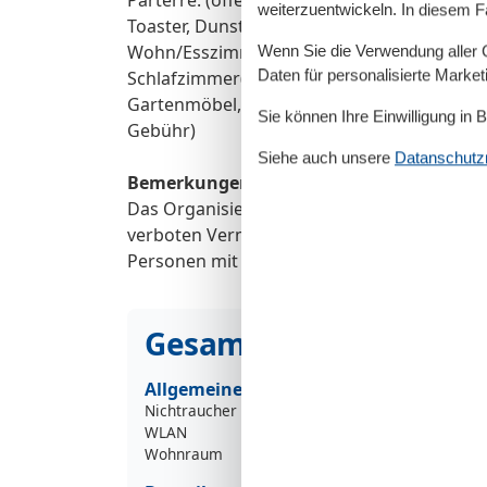
weiterzuentwickeln. In diesem F
Toaster, Dunstabzugshaube, Kaffeemaschine
Wohn/Esszimmer(Doppelschlafcouch, TV(Sate
Wenn Sie die Verwendung aller Co
Daten für personalisierte Marke
Schlafzimmer(Doppelbett), Badezimmer(Dusch
Gartenmöbel, Parkplatz, Sonnenschirm, Bab
Sie können Ihre Einwilligung in 
Gebühr)
Siehe auch unsere
Datanschutzri
Bemerkungen:
Das Organisieren von Studentenfeiern, Jung
verboten Vermieter wohnt auf demselben Gr
Personen mit eingeschränkter Mobilität.
Gesamte Ausstattung
Allgemeine Information
Nichtraucher
WLAN
Wohnraum