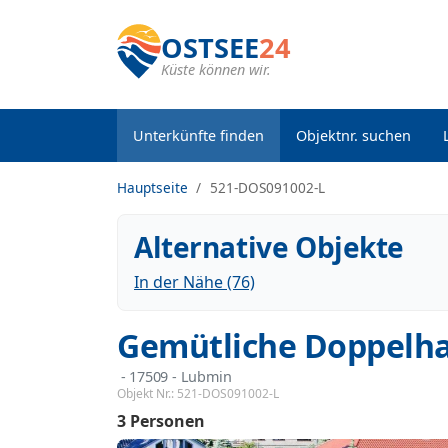
OSTSEE
24
Küste können wir.
Unterkünfte finden
Objektnr. suchen
Hauptseite
521-DOS091002-L
Alternative Objekte
In der Nähe (76)
Gemütliche Doppelha
 - 17509
 - Lubmin
Objekt Nr.:
521-DOS091002-L
3 Personen