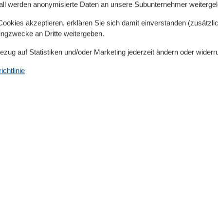
all werden anonymisierte Daten an unsere Subunternehmer weitergele
, Backofen, Spülmaschine, Kühl-/Gefrierkombination),
llit), Radio, CD-Spieler, Heizung(Fußbodenheizung)),
okies akzeptieren, erklären Sie sich damit einverstanden (zusätzlich
tingzwecke an Dritte weitergeben.
e, Waschbecken, Toilette)) Sitzecke, Grill, Terrasse,
ybett (kostenpflichtig), Handtücher/Bettwäsche (extra
Bezug auf Statistiken und/oder Marketing jederzeit ändern oder widerr
chtlinie
gesellenabschieden und Trinkfeiern ist in diesem Haus
undstück. Nichtraucher-Unterkunft. nicht geeignet für
Lage
Seeblick
Raumgegenstände
40 m²
CD-Player