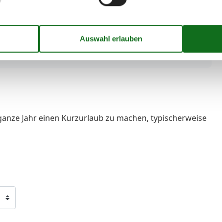
nfeld
Welche der folgenden Aussagen beschreibt
am besten...
Am Meer
Strand
Wasserlage
ganze Jahr einen Kurzurlaub zu machen, typischerweise