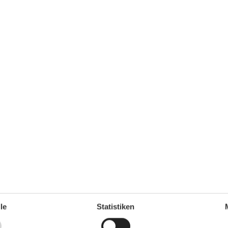
Esstisch
4 Personen
Radio
Sitzbereich
TV
SAT-TV
00 m
Rund ums Haus
00 m
00 m
Gartenmöbel
50 m
Parken
Terrasse
Sanitär / Waschen
Dusche
Toilette
Waschbecken
Sonstige
Babybett (kostenpflichtig)
Handtücher/Bettwäsche (gegen Aufpreis)
Heizung
Fußbodenheizung
Sonnenschirm
Typ
le
Statistiken
Einfamilienhaus
Ferienhaus