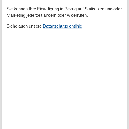
Familienfreundlich
Sie können Ihre Einwilligung in Bezug auf Statistiken und/oder
Marketing jederzeit ändern oder widerrufen.
Serviceeinrichtungen
Backofen
Siehe auch unsere
Datanschutzrichtlinie
Bettwäsche
Dusche/WC
Fliesen-/Marmorboden
Gefriermöglichkeit
Handtücher
Internet - WLAN
Kaffeemaschine
Küche (offen)
Kühlschrank
Meerblick
Mehrere Schlafzimmer
Mikrowelle
Nichtraucher
Rauchmelder
SEEBLICK
Separate Küche
Smart TV