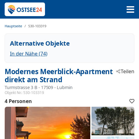
Hauptseite
530-103319
Alternative Objekte
In der Nähe (74)
Modernes Meerblick-Apartment
Teilen
direkt am Strand
Turmstrasse 3 B
 - 17509
 - Lubmin
Objekt Nr.:
530-103319
4 Personen
F
h