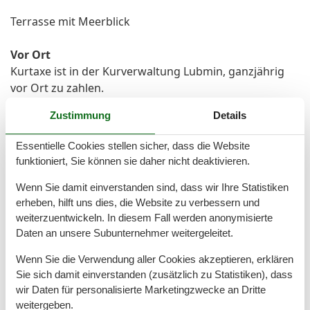
Terrasse mit Meerblick
Vor Ort
Kurtaxe ist in der Kurverwaltung Lubmin, ganzjährig
vor Ort zu zahlen.
Zustimmung
Details
Gesamte Ausstattung
Essentielle Cookies stellen sicher, dass die Website
funktioniert, Sie können sie daher nicht deaktivieren.
Aktivität einrichtungen
Wenn Sie damit einverstanden sind, dass wir Ihre Statistiken
Radfahren
erheben, hilft uns dies, die Website zu verbessern und
Entfernungen
weiterzuentwickeln. In diesem Fall werden anonymisierte
Daten an unsere Subunternehmer weitergeleitet.
Zum Strand
50 m
Wenn Sie die Verwendung aller Cookies akzeptieren, erklären
Grundeinrichtungen
Sie sich damit einverstanden (zusätzlich zu Statistiken), dass
Größe
135 m²
wir Daten für personalisierte Marketingzwecke an Dritte
weitergeben.
Kinder einrichtungen