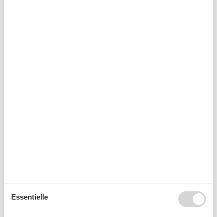
Sie haben das ganze Jahr die Möglichkeit einen
Kurzurlaub zu machen.
Kalender
Ankunft
August 2026
Mo
Di
Mi
Do
Fr
Sa
So
31
1
2
32
3
4
5
6
7
8
9
33
10
11
12
13
14
15
16
Essentielle
34
17
18
19
20
21
22
23