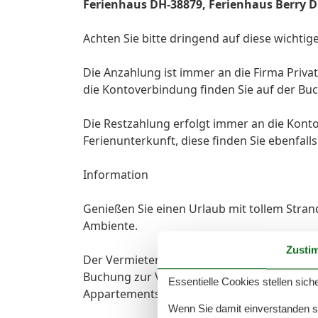
Ferienhaus DH-38879, Ferienhaus Berry 
Achten Sie bitte dringend auf diese wichtig
Die Anzahlung ist immer an die Firma Privat
die Kontoverbindung finden Sie auf der B
Die Restzahlung erfolgt immer an die Kont
Ferienunterkunft, diese finden Sie ebenfall
Information
Genießen Sie einen Urlaub mit tollem Str
Ambiente.
Zusti
Der Vermieter stellt den Urlaubern, 1 Feri
Buchung zur Verfügung. Bettwäsche & Hand
Essentielle Cookies stellen siche
Appartements ist ein Hund erlaubt, jedoch 
Wenn Sie damit einverstanden sin