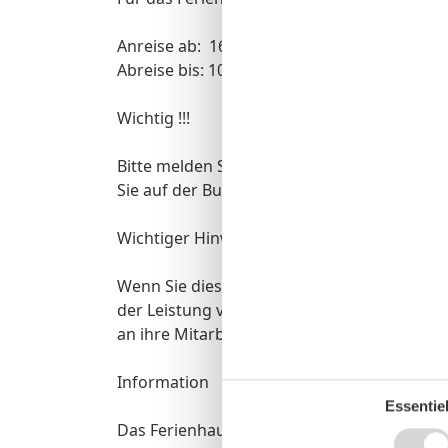
Anreise ab: 16:00 Uhr
Abreise bis: 10:00 Uhr
Wichtig !!!
Bitte melden Sie sich gleich nach Buchung 
Sie auf der Buchungsbestätigung unter Sch
Wichtiger Hinweis für Firmenkunden
Wenn Sie diese Unterkunft buchen, müssen S
der Leistung vor Anreise ihrer Mitarbeiter z
an ihre Mitarbeiter herausgeben.
Information
Essentiel
Das Ferienhaus wurde nach einem Um- und A