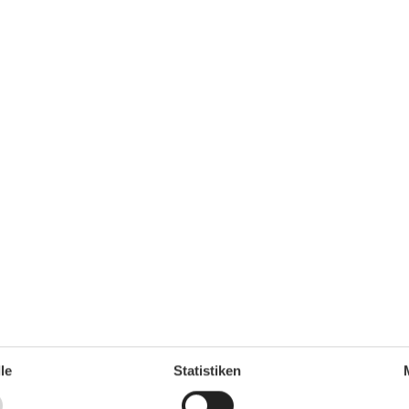
per SMS bei der Vermieterin. Die Telefonnummer finden
lüsseladresse.
ie als Firma sicherstellen, dass die gesamte Zahlung
u leisten ist, weil sonst die Eigentümer keinen Schlüssel
le
Statistiken
usbau im Frühjahr 2013 eröffnet und befindet sich nur