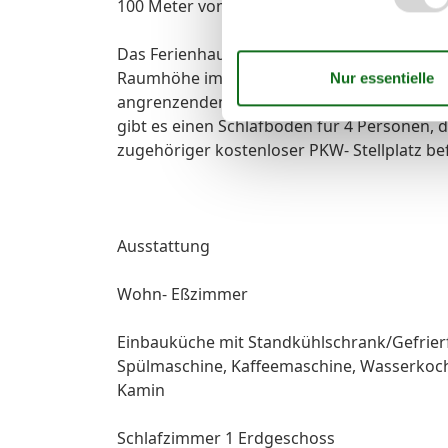
100 Meter vom Strand entfernt. Die Vermi
Das Ferienhaus ist komfortabel und modern
Raumhöhe im Erdgeschoss, sowie einem of
angrenzendem Schlafzimmer. Das Haus wirkt
gibt es einen Schlafboden für 4 Personen, d
zugehöriger kostenloser PKW- Stellplatz be
Ausstattung
Wohn- Eßzimmer
Einbauküche mit Standkühlschrank/Gefrierfa
Spülmaschine, Kaffeemaschine, Wasserkoc
Kamin
Schlafzimmer 1 Erdgeschoss