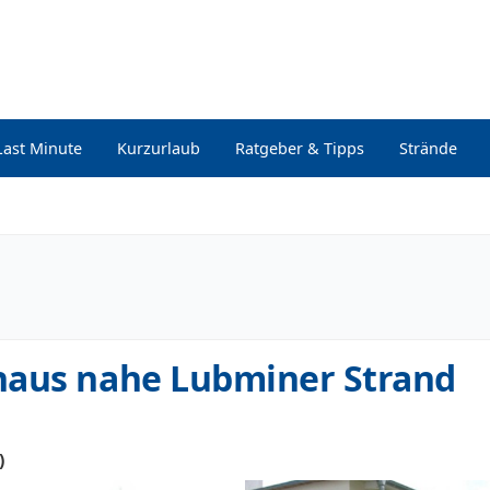
Last Minute
Kurzurlaub
Ratgeber & Tipps
Strände
haus nahe Lubminer Strand
)