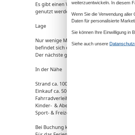
weiterzuentwickeln. In diesem F
Es gibt einen Waschraum mit Waschmaschi
genutzt werden kann. Die Kosten hierfür tei
Wenn Sie die Verwendung aller Co
Daten für personalisierte Marke
Lage
Sie können Ihre Einwilligung in 
Nur wenige Meter von der Promenade und 
Siehe auch unsere
Datanschutzri
befindet sich das Ferienhaus. Es liegt zw
Der nächste größere Ort ist Greifswald.
In der Nähe
Strand ca. 100 Meter
Einkauf ca. 500 Meter
Fahrradverleih ca. 300 Meter
Kinder- & Abenteuerspielplatz ca. 150 Mete
Sport- & Freizeitzentrum ca. 650 Meter (Bowl
Bei Buchung können Sie Bettwäsche/ Hand
Für das Ferienhaus steht 1 PKW-Stellplatz 