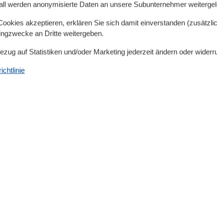
all werden anonymisierte Daten an unsere Subunternehmer weitergele
ne, welcher nach Absprache mit dem Eigentümer
lt der Vermieter vor Ort den Gästen mit.
okies akzeptieren, erklären Sie sich damit einverstanden (zusätzlich
tingzwecke an Dritte weitergeben.
Bezug auf Statistiken und/oder Marketing jederzeit ändern oder widerr
dem langen schönen Sandstrand von Lubmin entfernt
chtlinie
ischen Dünenstrasse und verkehrsfreier Strandpromenade.
r
ing, Fitness, Squash, Funball)
tücher dazu buchen.
zur Verfügung.