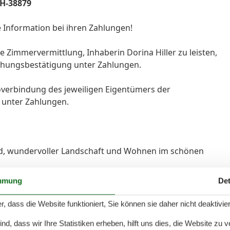
DH-38879
e Information bei ihren Zahlungen!
e Zimmervermittlung, Inhaberin Dorina Hiller zu leisten,
uchungsbestätigung unter Zahlungen.
overbindung des jeweiligen Eigentümers der
s unter Zahlungen.
and, wundervoller Landschaft und Wohnen im schönen
mmung
Det
enhaus Berry und 2 Appartements Jaco und Kyra zur
tücher sind bei Buchung zubuchbar. In den
r, dass die Website funktioniert, Sie können sie daher nicht deaktivie
nicht im Ferienhaus.
d, dass wir Ihre Statistiken erheben, hilft uns dies, die Website zu 