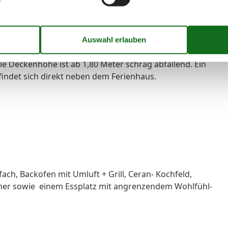
eter wohnen nebenan.
 eingerichtet. Es besticht durch eine angenehme
fenen Wohn- Küchenbereich mit großzügig
 sehr hell, einladend und freundlich. Im Obergeschoss
ie Deckenhöhe ist ab 1,80 Meter schräg abfallend. Ein
findet sich direkt neben dem Ferienhaus.
ch, Backofen mit Umluft + Grill, Ceran- Kochfeld,
her sowie einem Essplatz mit angrenzendem Wohlfühl-