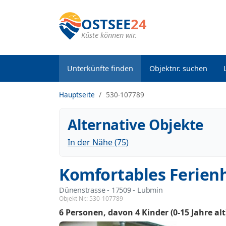
OSTSEE
24
Küste können wir.
Unterkünfte finden
Objektnr. suchen
Hauptseite
530-107789
Alternative Objekte
In der Nähe (75)
Komfortables Ferien
Dünenstrasse
 - 17509
 - Lubmin
Objekt Nr.:
530-107789
6 Personen
davon 4 Kinder (0-15 Jahre alt