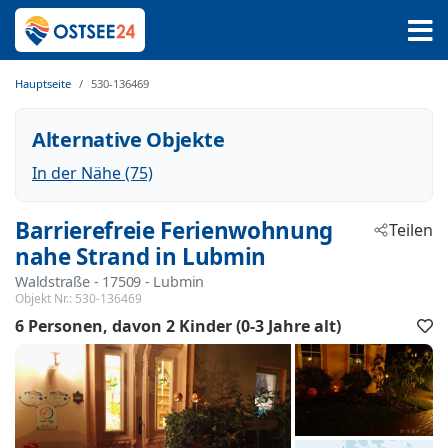
Hauptseite
530-136469
Alternative Objekte
In der Nähe (75)
Barrierefreie Ferienwohnung
Teilen
nahe Strand in Lubmin
Waldstraße
 - 17509
 - Lubmin
Objekt Nr.:
530-136469
6 Personen
davon 2 Kinder (0-3 Jahre alt)
F
h