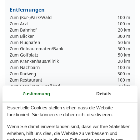
Entfernungen
Zum (Kur-)Park/Wald
100 m
Zum Arzt
100 m
Zum Bahnhof
20 km
Zum Bäcker
300 m
Zum Flughafen
50 km
Zum Geldautomaten/Bank
500 m
Zum Golfplatz
50 km
Zum Krankenhaus/Klinik
20 km
Zum Nachbarn
100 m
Zum Radweg
300 m
Zum Restaurant
100 m
Zum Schwimm-/Spaßbad
20 km
Zum Strand
100 m
Zustimmung
Details
Zum Supermarkt
300 m
Zum Wanderweg
15 km
Essentielle Cookies stellen sicher, dass die Website
Zum Zentrum
300 m
funktioniert, Sie können sie daher nicht deaktivieren.
Zur Autobahn
30 km
Zur Badestelle/Gewässer
100 m
Wenn Sie damit einverstanden sind, dass wir Ihre Statistiken
Zur Bushaltestelle
300 m
erheben, hilft uns dies, die Website zu verbessern und
Zur Messe
100 km
weiterzuentwickeln. In diesem Fall werden anonymisierte