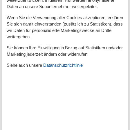
Zur Therme
25 km
Daten an unsere Subunternehmer weitergeleitet.
Zur Tourist-Information
300 m
Wenn Sie die Verwendung aller Cookies akzeptieren, erklären
Grundeinrichtungen
Sie sich damit einverstanden (zusätzlich zu Statistiken), dass
Baujahr
1903
wir Daten für personalisierte Marketingzwecke an Dritte
Größe
60 m²
weitergeben.
Jahr renoviert
2025
Sie können Ihre Einwilligung in Bezug auf Statistiken und/oder
Kinder einrichtungen
Marketing jederzeit ändern oder widerrufen.
Familienfreundlich
Kleinkinderausstattung
Siehe auch unsere
Datanschutzrichtlinie
Spielplatz
Serviceeinrichtungen
Backofen
Bad/WC
Behindertenfreundlich
Behindertengerecht
Bettwäsche
Brötchenservice
Bügelbrett
Doppelbett