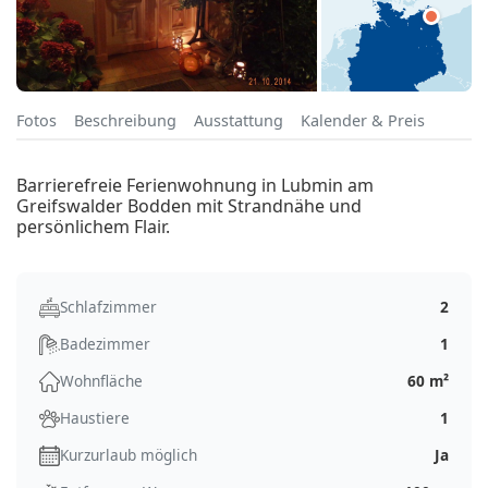
Fotos
Beschreibung
Ausstattung
Kalender & Preis
Barrierefreie Ferienwohnung in Lubmin am
Greifswalder Bodden mit Strandnähe und
persönlichem Flair.
Schlafzimmer
2
Badezimmer
1
Wohnfläche
60 m²
Haustiere
1
Kurzurlaub möglich
Ja