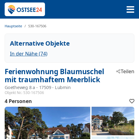
Hauptseite
530-167506
Alternative Objekte
In der Nähe (74)
Ferienwohnung Blaumuschel
Teilen
mit traumhaftem Meerblick
Goetheweg 8 a
 - 17509
 - Lubmin
Objekt Nr.:
530-167506
4 Personen
F
h