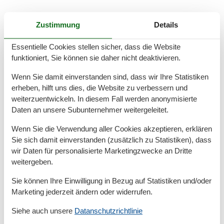
Zustimmung
Details
Offene Galerie vom Wohnraum über eine Treppe ins
Dachgeschoss (leichte Dachschrägen) mit kleiner
Essentielle Cookies stellen sicher, dass die Website
Sitzgruppe
funktioniert, Sie können sie daher nicht deaktivieren.
Wenn Sie damit einverstanden sind, dass wir Ihre Statistiken
Schlafzimmer 1 neben offener Galerie oben
erheben, hilft uns dies, die Website zu verbessern und
Doppelbett 1,80 x 2,00 m mit Kleiderschrank
weiterzuentwickeln. In diesem Fall werden anonymisierte
Daten an unsere Subunternehmer weitergeleitet.
Wenn Sie die Verwendung aller Cookies akzeptieren, erklären
Schlafzimmer 2 unten
Sie sich damit einverstanden (zusätzlich zu Statistiken), dass
Doppelbett 1,80 x 2,00 m mit Kleiderschrank
wir Daten für personalisierte Marketingzwecke an Dritte
weitergeben.
Sie können Ihre Einwilligung in Bezug auf Statistiken und/oder
Marketing jederzeit ändern oder widerrufen.
Bad mit WC und Badewanne
Siehe auch unsere
Datanschutzrichtlinie