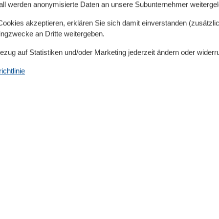
all werden anonymisierte Daten an unsere Subunternehmer weitergele
at, eine Sitzgruppe, Föhn sowie auf Wunsch
okies akzeptieren, erklären Sie sich damit einverstanden (zusätzlich
e nach Vereinbarung kostenfrei bereitgestellt wird.
tingzwecke an Dritte weitergeben.
is enthalten. Heizung, Wasser und Strom sind ebenfalls
Bezug auf Statistiken und/oder Marketing jederzeit ändern oder widerr
z unkompliziert planen können.
chtlinie
andkorb steht unseren Gästen zur Verfügung, zwei
n und Ihr Auto parken Sie bequem in der Tiefgarage -
nicht erlaubt. Die Kurtaxe ist gemäß gültiger Satzung in
hlen. Anreise ab 15:00 Uhr, Abreise bis 11:00 Uhr.
Serviceeinrichtungen
Backofen
Bad/WC
BADEWANNE
Balkon