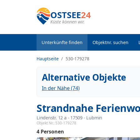
OSTSEE
24
Küste können wir.
Unterkünfte finden
Objektnr. suchen
Hauptseite
530-179278
Alternative Objekte
In der Nähe (74)
Strandnahe Ferienwo
Lindenstr. 12 a
 - 17509
 - Lubmin
Objekt Nr.:
530-179278
4 Personen