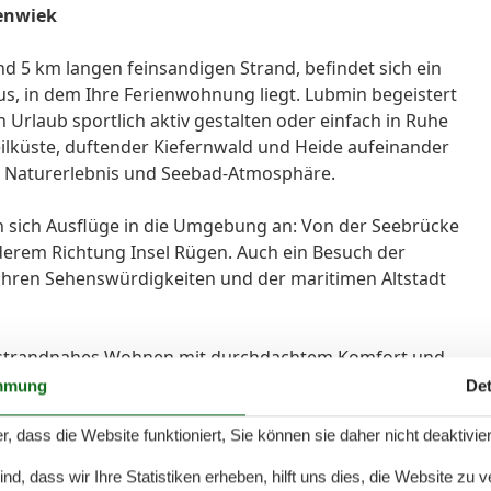
enwiek
nd 5 km langen feinsandigen Strand, befindet sich ein
aus, in dem Ihre Ferienwohnung liegt. Lubmin begeistert
en Urlaub sportlich aktiv gestalten oder einfach in Ruhe
eilküste, duftender Kiefernwald und Heide aufeinander
 Naturerlebnis und Seebad-Atmosphäre.
 sich Ausflüge in die Umgebung an: Von der Seebrücke
derem Richtung Insel Rügen. Auch ein Besuch der
ihren Sehenswürdigkeiten und der maritimen Altstadt
 strandnahes Wohnen mit durchdachtem Komfort und
cher Ausstattung auch für Gäste mit eingeschränkter
mmung
Det
ohn-/Schlafraum mit gemütlicher Schlafcouch (1,40 m
pelbett (1,60 m breit), eine Küche sowie ein Badezimmer
r, dass die Website funktioniert, Sie können sie daher nicht deaktivie
ntspannte Stunden an der frischen Luft genießen Sie
d, dass wir Ihre Statistiken erheben, hilft uns dies, die Website zu 