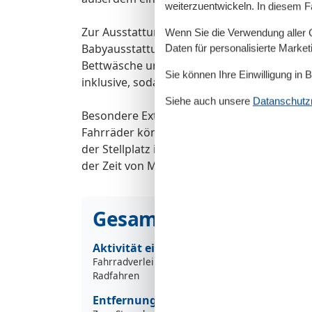
weiterzuentwickeln. In diesem F
Zur Ausstattung gehören TV, Radio, Kabel/S
Wenn Sie die Verwendung aller Co
Babyausstattung - inklusive Kinderbett - di
Daten für personalisierte Marke
Bettwäsche und Handtücher sind im Mietpre
Sie können Ihre Einwilligung in 
inklusive, sodass Sie Ihren Aufenthalt gan
Siehe auch unsere
Datanschutzri
Besondere Extras für Ihren Urlaub: Ein Str
Fahrräder können kostenfrei genutzt werde
der Stellplatz ist inklusive. Haustiere sind 
der Zeit von Mai bis September vor Ort zu za
Gesamte Ausstattung
Aktivität einrichtungen
Fahrradverleih
Radfahren
Entfernungen