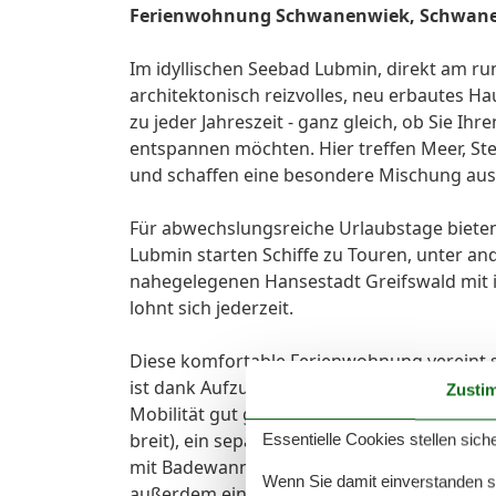
Ferienwohnung Schwanenwiek, Schwan
Im idyllischen Seebad Lubmin, direkt am ru
architektonisch reizvolles, neu erbautes H
zu jeder Jahreszeit - ganz gleich, ob Sie Ihr
entspannen möchten. Hier treffen Meer, St
und schaffen eine besondere Mischung aus
Für abwechslungsreiche Urlaubstage bieten
Lubmin starten Schiffe zu Touren, unter an
nahegelegenen Hansestadt Greifswald mit 
lohnt sich jederzeit.
Diese komfortable Ferienwohnung vereint
ist dank Aufzug sowie behindertenfreundli
Zusti
Mobilität gut geeignet. Ihnen stehen ein W
breit), ein separates Schlafzimmer mit Dop
Essentielle Cookies stellen siche
mit Badewanne und WC zur Verfügung. Für e
Wenn Sie damit einverstanden sin
außerdem einen eigenen Balkon.