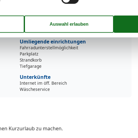
Strandkorb (persönlich)
Tiere auf Anfrage
TV
TV - Flachbild
Waschmaschine
Umliegende einrichtungen
Fahrradunterstellmöglichkeit
Parkplatz
Strandkorb
Tiefgarage
Unterkünfte
Internet im öff. Bereich
Wäscheservice
inen Kurzurlaub zu machen.