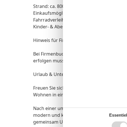
Strand: ca. 800 Meter
Einkaufsmöglichkeiten: ca. 500 Meter
Fahrradverleih: ca. 500 Meter
Kinder- & Abenteuerspielplatz: ca. 800 Mete
Hinweis für Firmenkunden
Bei Firmenbuchungen ist zu beachten, dass
erfolgen muss. Andernfalls kann keine Schl
Urlaub & Unterkunft
Freuen Sie sich auf erholsame Tage am M
Wohnen in einem familienfreundlichen Feri
Nach einer umfassenden Umgestaltung wurde
modern und komfortabel ausgestattet ? idea
Essentiel
gemeinsam Urlaub machen möchten.