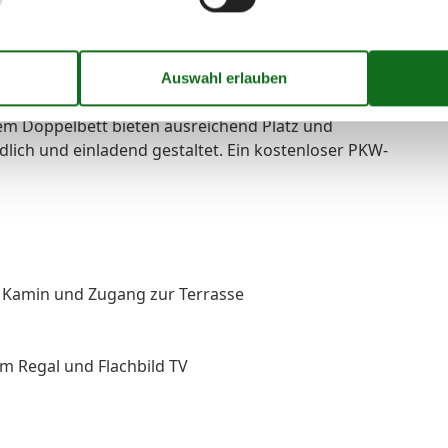
en Flur. Die Küche verfügt über eine große, funktionale
r Terrasse. Im Wohnzimmer sorgt ein Kamin in der
nem Doppelbett bieten ausreichend Platz und
ndlich und einladend gestaltet. Ein kostenloser PKW-
er, Kamin und Zugang zur Terrasse
em Regal und Flachbild TV