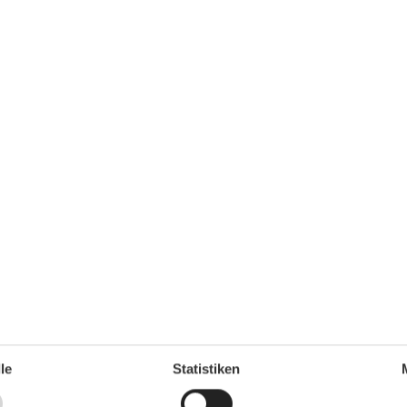
r
 die gesamte Zahlung vor Anreise der Mitarbeiter
üsselübergabe durch die Eigentümer stattfinden.
eer, eine wunderschöne Umgebung und entspanntes
enhaus.
 das Ferienhaus im Frühjahr 2026 neu eröffnet. Es ist
l für Familien oder zwei befreundete Paare, die
le
Statistiken