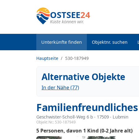
OSTSEE
24
Küste können wir.
Unterkünfte finden
Objektnr. suchen
Hauptseite
530-187949
Alternative Objekte
In der Nähe (77)
Familienfreundliches
Geschwister-Scholl-Weg 6 b
 - 17509
 - Lubmin
Objekt Nr.:
530-187949
5 Personen
davon 1 Kind (0-2 Jahre alt)