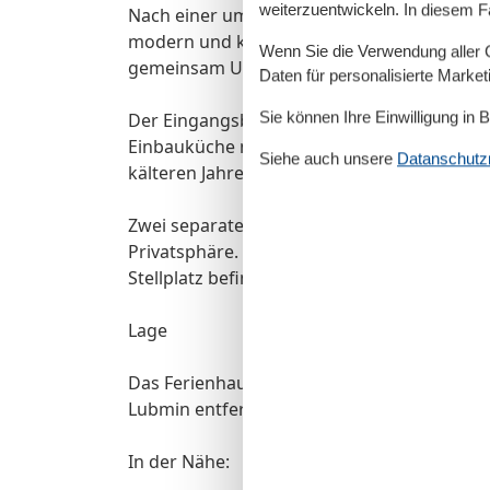
weiterzuentwickeln. In diesem F
Nach einer umfassenden Umgestaltung wurde
modern und komfortabel ausgestattet ? idea
Wenn Sie die Verwendung aller Co
gemeinsam Urlaub machen möchten.
Daten für personalisierte Marke
Sie können Ihre Einwilligung in 
Der Eingangsbereich bietet einen großzügig
Einbauküche mit Sitzbereich und Zugang zu
Siehe auch unsere
Datanschutzri
kälteren Jahreszeit für gemütliche Wärme.
Zwei separate Schlafzimmer mit jeweils ei
Privatsphäre. Das ganze Haus ist hell, freu
Stellplatz befindet sich direkt am Haus.
Lage
Das Ferienhaus liegt nur etwa 800 Meter 
Lubmin entfernt. Der nächste größere Ort i
In der Nähe: