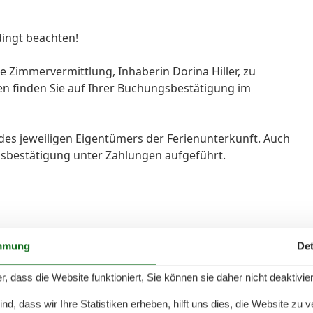
dingt beachten!
e Zimmervermittlung, Inhaberin Dorina Hiller, zu
n finden Sie auf Ihrer Buchungsbestätigung im
 des jeweiligen Eigentümers der Ferienunterkunft. Auch
gsbestätigung unter Zahlungen aufgeführt.
mmung
Det
eer, eine wunderschöne Umgebung und entspanntes
r, dass die Website funktioniert, Sie können sie daher nicht deaktivie
enhaus.
d, dass wir Ihre Statistiken erheben, hilft uns dies, die Website zu 