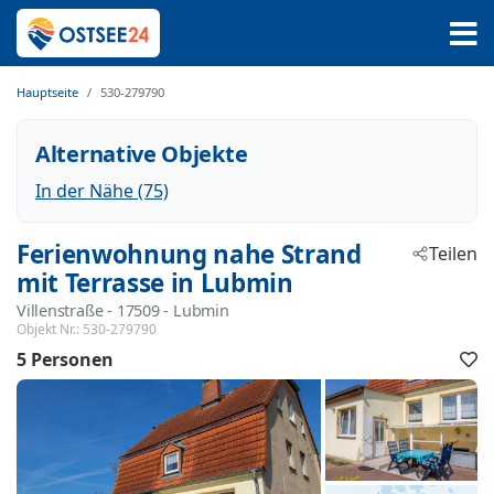
Hauptseite
530-279790
Alternative Objekte
In der Nähe (75)
Ferienwohnung nahe Strand
Teilen
mit Terrasse in Lubmin
Villenstraße
 - 17509
 - Lubmin
Objekt Nr.:
530-279790
5 Personen
F
h