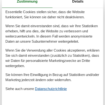
Zustimmung
Details
Serviceeinrichtungen
Essentielle Cookies stellen sicher, dass die Website
Backofen
funktioniert, Sie können sie daher nicht deaktivieren.
Bettwäsche
Doppelbett
Wenn Sie damit einverstanden sind, dass wir Ihre Statistiken
Dusche/WC
erheben, hilft uns dies, die Website zu verbessern und
Einzelbett
weiterzuentwickeln. In diesem Fall werden anonymisierte
Getrennt stehende Betten
Daten an unsere Subunternehmer weitergeleitet.
Handtücher
Heizung
Wenn Sie die Verwendung aller Cookies akzeptieren, erklären
Kabel / Sat
Sie sich damit einverstanden (zusätzlich zu Statistiken), dass
Kühlschrank
wir Daten für personalisierte Marketingzwecke an Dritte
Mehrere Schlafzimmer
Nichtraucher
weitergeben.
Reise-/Kinderbett
Sie können Ihre Einwilligung in Bezug auf Statistiken und/oder
Separate Küche
Seperates Grundstück
Marketing jederzeit ändern oder widerrufen.
Terrasse
Siehe auch unsere
Datanschutzrichtlinie
Tiere nicht erlaubt
TV
Umliegende einrichtungen