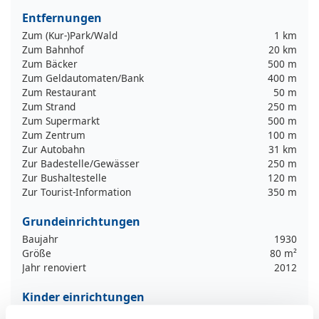
Entfernungen
Zum (Kur-)Park/Wald
1 km
Zum Bahnhof
20 km
Zum Bäcker
500 m
Zum Geldautomaten/Bank
400 m
Zum Restaurant
50 m
Zum Strand
250 m
Zum Supermarkt
500 m
Zum Zentrum
100 m
Zur Autobahn
31 km
Zur Badestelle/Gewässer
250 m
Zur Bushaltestelle
120 m
Zur Tourist-Information
350 m
Grundeinrichtungen
Baujahr
1930
Größe
80 m²
Jahr renoviert
2012
Kinder einrichtungen
Familienfreundlich