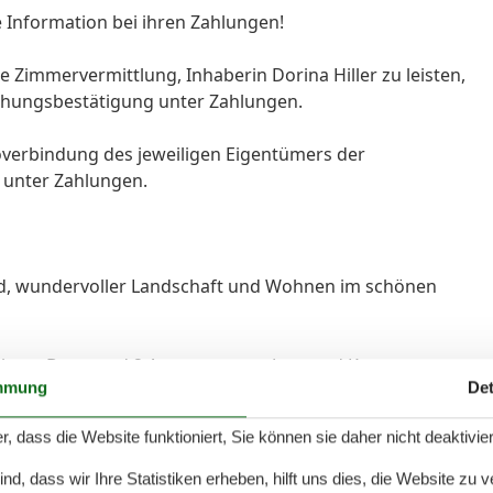
e Information bei ihren Zahlungen!
e Zimmervermittlung, Inhaberin Dorina Hiller zu leisten,
uchungsbestätigung unter Zahlungen.
overbindung des jeweiligen Eigentümers der
s unter Zahlungen.
and, wundervoller Landschaft und Wohnen im schönen
enhaus Berry und 2 Appartements Jaco und Kyra zur
mmung
Det
co befindet sich im Erdgeschoss ( 3 Stufen zu
1. Obergeschoss. In den Appartements ist ein Hund
r, dass die Website funktioniert, Sie können sie daher nicht deaktivie
bei Buchung.
d, dass wir Ihre Statistiken erheben, hilft uns dies, die Website zu 