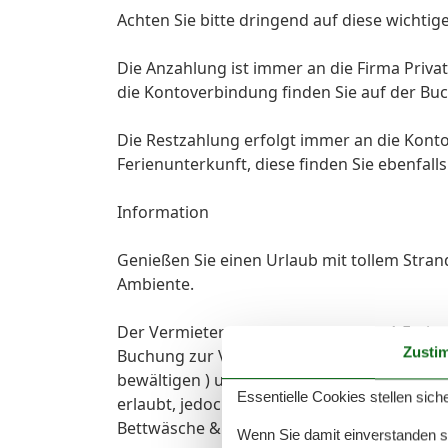
Achten Sie bitte dringend auf diese wichtig
Die Anzahlung ist immer an die Firma Privat
die Kontoverbindung finden Sie auf der B
Die Restzahlung erfolgt immer an die Kont
Ferienunterkunft, diese finden Sie ebenfall
Information
Genießen Sie einen Urlaub mit tollem Str
Ambiente.
Der Vermieter stellt den Urlaubern, 1 Feri
Zusti
Buchung zur Verfügung. Das Appartement Ja
bewältigen ) und das Appartement Kyra im 
Essentielle Cookies stellen siche
erlaubt, jedoch nicht im Ferienhaus.
Bettwäsche & Handtücher sind zubuchbar 
Wenn Sie damit einverstanden sin