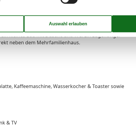
s gibt einen Wohn- Küchenbereich mit Sitzecke für 3
indet sich der Schlafraum mit Doppelbett (Breite 1,40
 ein kleines Bad mit Dusche und WC. Ein zugehöriger
direkt neben dem Mehrfamilienhaus.
latte, Kaffeemaschine, Wasserkocher & Toaster sowie
ank & TV