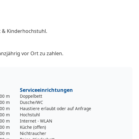
t & Kinderhochstuhl.
nzjährig vor Ort zu zahlen.
Serviceeinrichtungen
00 m
Doppelbett
00 m
Dusche/WC
00 m
Haustiere erlaubt oder auf Anfrage
00 m
Hochstuhl
00 m
Internet - WLAN
00 m
Küche (offen)
00 m
Nichtraucher