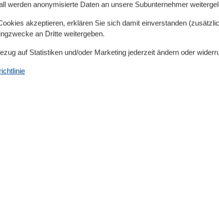
all werden anonymisierte Daten an unsere Subunternehmer weitergele
ne, welcher nach Absprache mit dem Eigentümer
okies akzeptieren, erklären Sie sich damit einverstanden (zusätzlich
lt der Vermieter vor Ort den Gästen mit.
tingzwecke an Dritte weitergeben.
Bezug auf Statistiken und/oder Marketing jederzeit ändern oder widerr
dem langen schönen Sandstrand von Lubmin entfernt
chtlinie
ischen Dünenstrasse und verkehrsfreier Strandpromenade.
r
ing, Fitness, Squash, Funball)
tücher dazu buchen.
tz zur Verfügung.