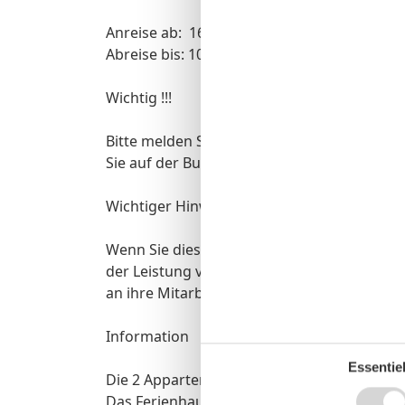
Anreise ab: 16:00 Uhr
Abreise bis: 10:00 Uhr
Wichtig !!!
Bitte melden Sie sich gleich nach Buchung 
Sie auf der Buchungsbestätigung unter Sch
Wichtiger Hinweis für Firmenkunden
Wenn Sie diese Unterkunft buchen, müssen S
der Leistung vor Anreise ihrer Mitarbeiter z
an ihre Mitarbeiter herausgeben.
Information
Essentiel
Die 2 Appartements Jaco und Kyra befinden
Das Ferienhaus Berry liegt direkt neben di