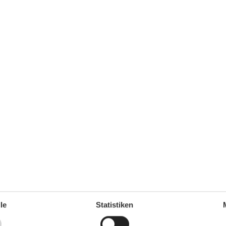
per SMS bei der Vermieterin. Die Telefonnummer finden
lüsseladresse.
ie als Firma sicherstellen, dass die gesamte Zahlung
u leisten ist, weil sonst die Eigentümer keinen Schlüssel
le
Statistiken
 sich im Mehrfamilienhaus des Vermieters.
esem Mehrfamilienhaus. In den Appartements ist ein