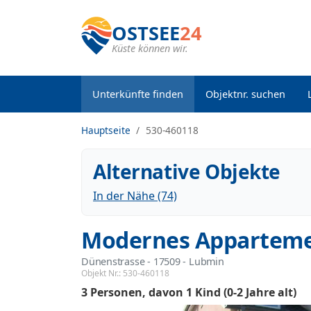
OSTSEE
24
Küste können wir.
Unterkünfte finden
Objektnr. suchen
Hauptseite
530-460118
Alternative Objekte
In der Nähe (74)
Modernes Appartemen
Dünenstrasse
 - 17509
 - Lubmin
Objekt Nr.:
530-460118
3 Personen
davon 1 Kind (0-2 Jahre alt)