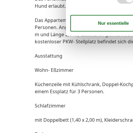
Hund erlaubt.
Das Appartement ist modern eingerichtet. E
Personen. Angrenzend an den Wohnraum bef
m und Länge 2,0 m) Zusätzlich gibt es noch
kostenloser PKW- Stellplatz befindet sich 
Ausstattung
Wohn- Eßzimmer
Küchenzeile mit Kühlschrank, Doppel-Kochp
einem Essplatz für 3 Personen.
Schlafzimmer
mit Doppelbett (1,40 x 2,00 m), Kleiderschr