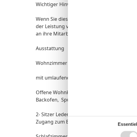
Wichtiger Hinweis für Firmenkunden
Wenn Sie diese Unterkunft buchen, müssen S
der Leistung vor Anreise ihrer Mitarbeiter z
an ihre Mitarbeiter herausgeben.
Ausstattung
Wohnzimmer
mit umlaufender Fensterfront, mit elektrisc
Offene Wohnküche, Einbauküche mit Kühlsc
Backofen, Spülmaschine, Mikrowelle, Kapse
2- Sitzer Leder- Couch mit Couchtisch, Sesse
Zugang zum Balkon Ostseite
Essentiel
Schlafzimmer