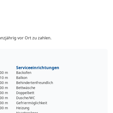
nzjährig vor Ort zu zahlen.
Serviceeinrichtungen
00 m
Backofen
10 m
Balkon
00 m
Behindertenfreundlich
00 m
Bettwäsche
00 m
Doppelbett
00 m
Dusche/WC
00 m
Gefriermöglichkeit
00 m
Heizung
Haartrockner