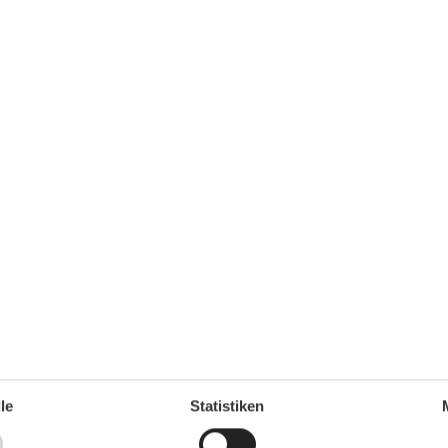
ie als Firma sicherstellen, dass die gesamte Zahlung
u leisten ist, weil sonst die Eigentümer keinen Schlüssel
her Jalousie und Fliegenschutz
hrank/Gefrierfach, Herd mit Ceran- Kochfeld und
l- Kaffeemaschine, Wasserkocher, Toaster
l und Flachbild- TV, Essplatz mit 4 Rattansesseln,
le
Statistiken