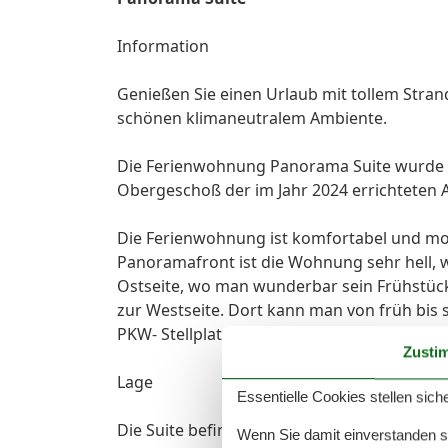
Information
Genießen Sie einen Urlaub mit tollem Stra
schönen klimaneutralem Ambiente.
Die Ferienwohnung Panorama Suite wurde im 
Obergeschoß der im Jahr 2024 errichteten
Die Ferienwohnung ist komfortabel und mod
Panoramafront ist die Wohnung sehr hell, w
Ostseite, wo man wunderbar sein Frühstüc
zur Westseite. Dort kann man von früh bis 
PKW- Stellplatz befindet sich direkt neben
Zusti
Lage
Essentielle Cookies stellen siche
Die Suite befindet sich direkt im Zentrum d
Wenn Sie damit einverstanden sin