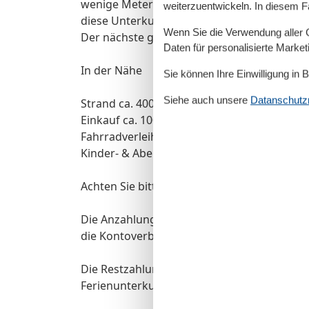
wenige Meter von der Promenade und dem 
weiterzuentwickeln. In diesem F
diese Unterkunft.
Wenn Sie die Verwendung aller Co
Der nächste größere Ort ist Greifswald.
Daten für personalisierte Marke
In der Nähe
Sie können Ihre Einwilligung in 
Siehe auch unsere
Datanschutzri
Strand ca. 400 Meter
Einkauf ca. 100 Meter
Fahrradverleih ca. 100 Meter
Kinder- & Abenteuerspielplatz ca. 600 Mete
Achten Sie bitte dringend auf diese wichtig
Die Anzahlung ist immer an die Firma Privat
die Kontoverbindung finden Sie auf der B
Die Restzahlung erfolgt immer an die Kont
Ferienunterkunft, diese finden Sie ebenfall