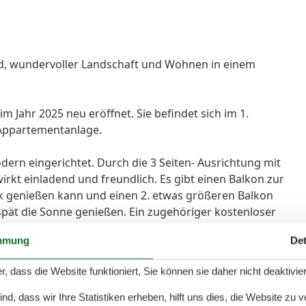
nd, wundervoller Landschaft und Wohnen in einem
Jahr 2025 neu eröffnet. Sie befindet sich im 1.
 Appartementanlage.
ern eingerichtet. Durch die 3 Seiten- Ausrichtung mit
irkt einladend und freundlich. Es gibt einen Balkon zur
k genießen kann und einen 2. etwas größeren Balkon
spät die Sonne genießen. Ein zugehöriger kostenloser
 dem Gebäude.
mmung
Det
r, dass die Website funktioniert, Sie können sie daher nicht deaktivie
es Seebades, aber meilenweit vom Alltag entfernt. Nur
d, dass wir Ihre Statistiken erheben, hilft uns dies, die Website zu 