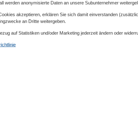
langen schönen Sandstrand von Lubmin befindet sich
all werden anonymisierte Daten an unsere Subunternehmer weitergele
okies akzeptieren, erklären Sie sich damit einverstanden (zusätzlich
tingzwecke an Dritte weitergeben.
Bezug auf Statistiken und/oder Marketing jederzeit ändern oder widerr
chtlinie
r
e Information bei ihren Zahlungen!
e Zimmervermittlung, Inhaberin Dorina Hiller zu leisten,
uchungsbestätigung unter Zahlungen.
overbindung des jeweiligen Eigentümers der
s unter Zahlungen.