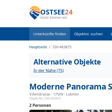
OSTSEE
24
Küste können wir.
Unterkünfte finden
Objektnr. suchen
Hauptseite
530-483875
Alternative Objekte
In der Nähe (75)
Moderne Panorama Su
Villenstrasse
 - 17509
 - Lubmin
Objekt Nr.:
530-483875
2 Personen